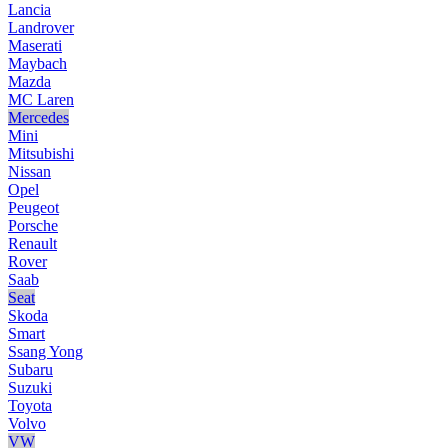
Lancia
Landrover
Maserati
Maybach
Mazda
MC Laren
Mercedes
Mini
Mitsubishi
Nissan
Opel
Peugeot
Porsche
Renault
Rover
Saab
Seat
Skoda
Smart
Ssang Yong
Subaru
Suzuki
Toyota
Volvo
VW