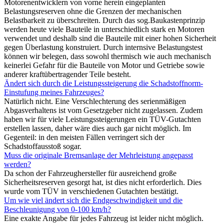
Motorenentwicklern von vorne herein eingeplanten
Belastungsreserven ohne die Grenzen der mechanischen
Belastbarkeit zu überschreiten. Durch das sog.Baukastenprinzip
werden heute viele Bauteile in unterschiedlich stark en Motoren
verwendet und deshalb sind die Bauteile mit einer hohen Sicherheit
gegen Überlastung konstruiert. Durch internsive Belastungstest
können wir belegen, dass sowohl thermisch wie auch mechanisch
keinerlei Gefahr für die Bauteile von Motor und Getriebe sowie
anderer kraftübertragender Teile besteht.
Ändert sich durch die Leistungssteigerung die Schadstoffnorm-
Einstufung meines Fahrzeuges?
Natürlich nicht. Eine Verschlechterung des serienmäßigen
Abgasverhaltens ist vom Gesetzgeber nicht zugelassen. Zudem
haben wir für viele Leistungssteigerungen ein TÜV-Gutachten
erstellen lassen, daher wäre dies auch gar nicht möglich. Im
Gegenteil: in den meisten Fällen verringert sich der
Schadstoffausstoß sogar.
Muss die originale Bremsanlage der Mehrleistung angepasst
werden?
Da schon der Fahrzeughersteller für ausreichend große
Sicherheitsreserven gesorgt hat, ist dies nicht erforderlich. Dies
wurde vom TÜV in verschiedenen Gutachten bestätigt.
Um wie viel ändert sich die Endgeschwindigkeit und die
Beschleunigung von 0-100 km/h?
Eine exakte Angabe für jedes Fahrzeug ist leider nicht möglich.