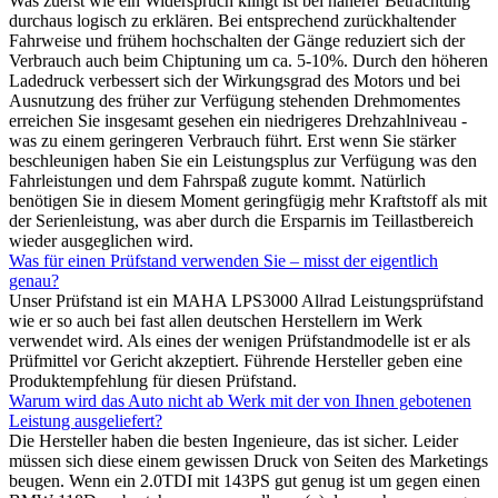
Was zuerst wie ein Widerspruch klingt ist bei näherer Betrachtung
durchaus logisch zu erklären. Bei entsprechend zurückhaltender
Fahrweise und frühem hochschalten der Gänge reduziert sich der
Verbrauch auch beim Chiptuning um ca. 5-10%. Durch den höheren
Ladedruck verbessert sich der Wirkungsgrad des Motors und bei
Ausnutzung des früher zur Verfügung stehenden Drehmomentes
erreichen Sie insgesamt gesehen ein niedrigeres Drehzahlniveau -
was zu einem geringeren Verbrauch führt. Erst wenn Sie stärker
beschleunigen haben Sie ein Leistungsplus zur Verfügung was den
Fahrleistungen und dem Fahrspaß zugute kommt. Natürlich
benötigen Sie in diesem Moment geringfügig mehr Kraftstoff als mit
der Serienleistung, was aber durch die Ersparnis im Teillastbereich
wieder ausgeglichen wird.
Was für einen Prüfstand verwenden Sie – misst der eigentlich
genau?
Unser Prüfstand ist ein MAHA LPS3000 Allrad Leistungsprüfstand
wie er so auch bei fast allen deutschen Herstellern im Werk
verwendet wird. Als eines der wenigen Prüfstandmodelle ist er als
Prüfmittel vor Gericht akzeptiert. Führende Hersteller geben eine
Produktempfehlung für diesen Prüfstand.
Warum wird das Auto nicht ab Werk mit der von Ihnen gebotenen
Leistung ausgeliefert?
Die Hersteller haben die besten Ingenieure, das ist sicher. Leider
müssen sich diese einem gewissen Druck von Seiten des Marketings
beugen. Wenn ein 2.0TDI mit 143PS gut genug ist um gegen einen