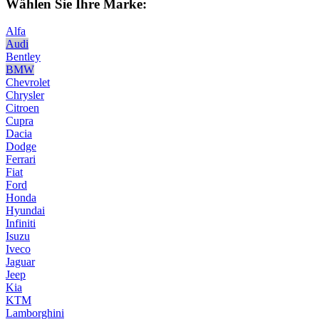
Wählen Sie Ihre Marke:
Alfa
Audi
Bentley
BMW
Chevrolet
Chrysler
Citroen
Cupra
Dacia
Dodge
Ferrari
Fiat
Ford
Honda
Hyundai
Infiniti
Isuzu
Iveco
Jaguar
Jeep
Kia
KTM
Lamborghini