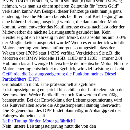
BMW 118D zu bestehen, warum soll man(n) dann schon vorweg
nehmen, was man zu einem späteren Zeitpunkt für "extra Geld"
verkaufen kann? Am Beispiel dieser Fahrzeuge sieht man ja ganz
eindeutig, dass die Motoren bereits bei Ihrer "auf Kiel Legung" auf
eine höhere Leistung ausgelegt werden, die dann auf den Markt
kommt, wenn entweder das Kaufinteresse etwas nachlässt oder der
Mitbewerber die nächste Leistungsstufe gezündet hat. Kein
Hersteller gibt ein Fahrzeug in den Markt, das absolut bis auf 100%
der Möglichkeiten ausgereizt wurde? Wenn es erforderlich wird die
Motorsteuerung von heute auf morgen so umgestellt, dass der
Wagen über 170PS statt 143PS verfügt. Vergleichen Sie z.B. die
Motoren der BMW Modelle 116D, 118D und 120D – immer 2.0l
Hubraum bis auf wenige Unterschiede der identische Motor. Nur die
Motorsteuerung entscheidet maßgeblich, wie viel Leistung entsteht.
Gefährdet die Leistungssteigerung die Funktion meines Diesel
Partikelfilters (DPF)
Grundsätzlich nicht. Eine professionell ausgeführte
Leistungssteigerung entspricht hinsichtlich der Partikelemission den
Serienwerten. Weder Partikelfilter noch Kat werden übermäßig
beansprucht. Bei der Entwicklung der Leistungsoptimierung wird
das Rußverhalten sowie die Abgastemperatur ständig überwacht.
Die Regeneration des DPF findet planmäßig in Abhängigkeit der
Fahrgewohnheiten statt.
Ist Ihr Tuning für den Motor gefährlich?
Nein, unsere Leistungssteigerung nutzt die von den