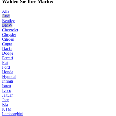
Wählen Sie Ihre Marke:
Alfa
Audi
Bentley
BMW
Chevrolet
Chrysler
Citroen
Cupra
Dacia
Dodge
Ferrari
Fiat
Ford
Honda
Hyundai
Infiniti
Isuzu
Iveco
Jaguar
Jeep
Kia
KTM
Lamborghini