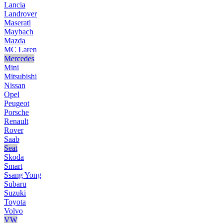
Lancia
Landrover
Maserati
Maybach
Mazda
MC Laren
Mercedes
Mini
Mitsubishi
Nissan
Opel
Peugeot
Porsche
Renault
Rover
Saab
Seat
Skoda
Smart
Ssang Yong
Subaru
Suzuki
Toyota
Volvo
VW