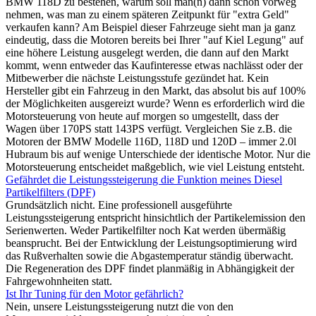
BMW 118D zu bestehen, warum soll man(n) dann schon vorweg
nehmen, was man zu einem späteren Zeitpunkt für "extra Geld"
verkaufen kann? Am Beispiel dieser Fahrzeuge sieht man ja ganz
eindeutig, dass die Motoren bereits bei Ihrer "auf Kiel Legung" auf
eine höhere Leistung ausgelegt werden, die dann auf den Markt
kommt, wenn entweder das Kaufinteresse etwas nachlässt oder der
Mitbewerber die nächste Leistungsstufe gezündet hat. Kein
Hersteller gibt ein Fahrzeug in den Markt, das absolut bis auf 100%
der Möglichkeiten ausgereizt wurde? Wenn es erforderlich wird die
Motorsteuerung von heute auf morgen so umgestellt, dass der
Wagen über 170PS statt 143PS verfügt. Vergleichen Sie z.B. die
Motoren der BMW Modelle 116D, 118D und 120D – immer 2.0l
Hubraum bis auf wenige Unterschiede der identische Motor. Nur die
Motorsteuerung entscheidet maßgeblich, wie viel Leistung entsteht.
Gefährdet die Leistungssteigerung die Funktion meines Diesel
Partikelfilters (DPF)
Grundsätzlich nicht. Eine professionell ausgeführte
Leistungssteigerung entspricht hinsichtlich der Partikelemission den
Serienwerten. Weder Partikelfilter noch Kat werden übermäßig
beansprucht. Bei der Entwicklung der Leistungsoptimierung wird
das Rußverhalten sowie die Abgastemperatur ständig überwacht.
Die Regeneration des DPF findet planmäßig in Abhängigkeit der
Fahrgewohnheiten statt.
Ist Ihr Tuning für den Motor gefährlich?
Nein, unsere Leistungssteigerung nutzt die von den