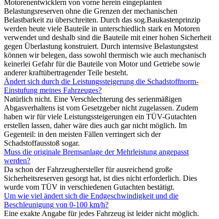
Motorenentwicklern von vorne herein eingeplanten
Belastungsreserven ohne die Grenzen der mechanischen
Belastbarkeit zu überschreiten. Durch das sog.Baukastenprinzip
werden heute viele Bauteile in unterschiedlich stark en Motoren
verwendet und deshalb sind die Bauteile mit einer hohen Sicherheit
gegen Überlastung konstruiert. Durch internsive Belastungstest
können wir belegen, dass sowohl thermisch wie auch mechanisch
keinerlei Gefahr für die Bauteile von Motor und Getriebe sowie
anderer kraftübertragender Teile besteht.
Ändert sich durch die Leistungssteigerung die Schadstoffnorm-
Einstufung meines Fahrzeuges?
Natürlich nicht. Eine Verschlechterung des serienmäßigen
Abgasverhaltens ist vom Gesetzgeber nicht zugelassen. Zudem
haben wir für viele Leistungssteigerungen ein TÜV-Gutachten
erstellen lassen, daher wäre dies auch gar nicht möglich. Im
Gegenteil: in den meisten Fällen verringert sich der
Schadstoffausstoß sogar.
Muss die originale Bremsanlage der Mehrleistung angepasst
werden?
Da schon der Fahrzeughersteller für ausreichend große
Sicherheitsreserven gesorgt hat, ist dies nicht erforderlich. Dies
wurde vom TÜV in verschiedenen Gutachten bestätigt.
Um wie viel ändert sich die Endgeschwindigkeit und die
Beschleunigung von 0-100 km/h?
Eine exakte Angabe für jedes Fahrzeug ist leider nicht möglich.