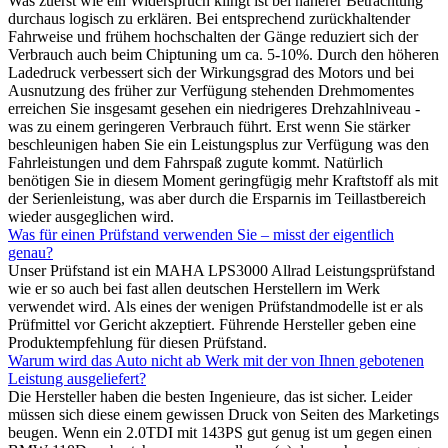
Was zuerst wie ein Widerspruch klingt ist bei näherer Betrachtung
durchaus logisch zu erklären. Bei entsprechend zurückhaltender
Fahrweise und frühem hochschalten der Gänge reduziert sich der
Verbrauch auch beim Chiptuning um ca. 5-10%. Durch den höheren
Ladedruck verbessert sich der Wirkungsgrad des Motors und bei
Ausnutzung des früher zur Verfügung stehenden Drehmomentes
erreichen Sie insgesamt gesehen ein niedrigeres Drehzahlniveau -
was zu einem geringeren Verbrauch führt. Erst wenn Sie stärker
beschleunigen haben Sie ein Leistungsplus zur Verfügung was den
Fahrleistungen und dem Fahrspaß zugute kommt. Natürlich
benötigen Sie in diesem Moment geringfügig mehr Kraftstoff als mit
der Serienleistung, was aber durch die Ersparnis im Teillastbereich
wieder ausgeglichen wird.
Was für einen Prüfstand verwenden Sie – misst der eigentlich
genau?
Unser Prüfstand ist ein MAHA LPS3000 Allrad Leistungsprüfstand
wie er so auch bei fast allen deutschen Herstellern im Werk
verwendet wird. Als eines der wenigen Prüfstandmodelle ist er als
Prüfmittel vor Gericht akzeptiert. Führende Hersteller geben eine
Produktempfehlung für diesen Prüfstand.
Warum wird das Auto nicht ab Werk mit der von Ihnen gebotenen
Leistung ausgeliefert?
Die Hersteller haben die besten Ingenieure, das ist sicher. Leider
müssen sich diese einem gewissen Druck von Seiten des Marketings
beugen. Wenn ein 2.0TDI mit 143PS gut genug ist um gegen einen