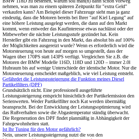
BMW 118D zu bestehen, warum soll man(n) dann schon vorweg
nehmen, was man zu einem späteren Zeitpunkt für "extra Geld"
verkaufen kann? Am Beispiel dieser Fahrzeuge sieht man ja ganz
eindeutig, dass die Motoren bereits bei Ihrer "auf Kiel Legung" auf
eine höhere Leistung ausgelegt werden, die dann auf den Markt
kommt, wenn entweder das Kaufinteresse etwas nachlässt oder der
Mitbewerber die nächste Leistungsstufe gezündet hat. Kein
Hersteller gibt ein Fahrzeug in den Markt, das absolut bis auf 100%
der Möglichkeiten ausgereizt wurde? Wenn es erforderlich wird die
Motorsteuerung von heute auf morgen so umgestellt, dass der
Wagen über 170PS statt 143PS verfügt. Vergleichen Sie z.B. die
Motoren der BMW Modelle 116D, 118D und 120D – immer 2.0l
Hubraum bis auf wenige Unterschiede der identische Motor. Nur die
Motorsteuerung entscheidet maßgeblich, wie viel Leistung entsteht.
Gefährdet die Leistungssteigerung die Funktion meines Diesel
Partikelfilters (DPF)
Grundsätzlich nicht. Eine professionell ausgeführte
Leistungssteigerung entspricht hinsichtlich der Partikelemission den
Serienwerten. Weder Partikelfilter noch Kat werden übermäßig
beansprucht. Bei der Entwicklung der Leistungsoptimierung wird
das Rußverhalten sowie die Abgastemperatur ständig überwacht.
Die Regeneration des DPF findet planmäßig in Abhängigkeit der
Fahrgewohnheiten statt.
Ist Ihr Tuning für den Motor gefährlich?
Nein, unsere Leistungssteigerung nutzt die von den