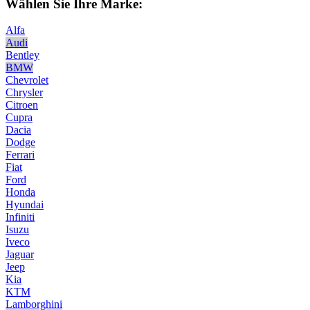
Wählen Sie Ihre Marke:
Alfa
Audi
Bentley
BMW
Chevrolet
Chrysler
Citroen
Cupra
Dacia
Dodge
Ferrari
Fiat
Ford
Honda
Hyundai
Infiniti
Isuzu
Iveco
Jaguar
Jeep
Kia
KTM
Lamborghini