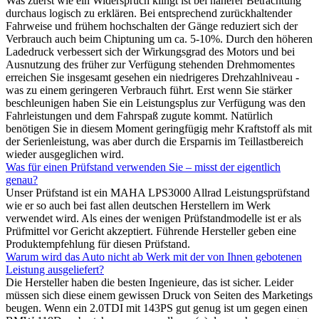
Was zuerst wie ein Widerspruch klingt ist bei näherer Betrachtung
durchaus logisch zu erklären. Bei entsprechend zurückhaltender
Fahrweise und frühem hochschalten der Gänge reduziert sich der
Verbrauch auch beim Chiptuning um ca. 5-10%. Durch den höheren
Ladedruck verbessert sich der Wirkungsgrad des Motors und bei
Ausnutzung des früher zur Verfügung stehenden Drehmomentes
erreichen Sie insgesamt gesehen ein niedrigeres Drehzahlniveau -
was zu einem geringeren Verbrauch führt. Erst wenn Sie stärker
beschleunigen haben Sie ein Leistungsplus zur Verfügung was den
Fahrleistungen und dem Fahrspaß zugute kommt. Natürlich
benötigen Sie in diesem Moment geringfügig mehr Kraftstoff als mit
der Serienleistung, was aber durch die Ersparnis im Teillastbereich
wieder ausgeglichen wird.
Was für einen Prüfstand verwenden Sie – misst der eigentlich
genau?
Unser Prüfstand ist ein MAHA LPS3000 Allrad Leistungsprüfstand
wie er so auch bei fast allen deutschen Herstellern im Werk
verwendet wird. Als eines der wenigen Prüfstandmodelle ist er als
Prüfmittel vor Gericht akzeptiert. Führende Hersteller geben eine
Produktempfehlung für diesen Prüfstand.
Warum wird das Auto nicht ab Werk mit der von Ihnen gebotenen
Leistung ausgeliefert?
Die Hersteller haben die besten Ingenieure, das ist sicher. Leider
müssen sich diese einem gewissen Druck von Seiten des Marketings
beugen. Wenn ein 2.0TDI mit 143PS gut genug ist um gegen einen