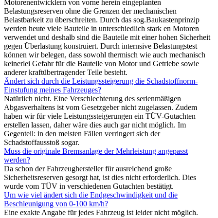
Motorenentwicklern von vorne herein eingeplanten
Belastungsreserven ohne die Grenzen der mechanischen
Belastbarkeit zu überschreiten. Durch das sog.Baukastenprinzip
werden heute viele Bauteile in unterschiedlich stark en Motoren
verwendet und deshalb sind die Bauteile mit einer hohen Sicherheit
gegen Überlastung konstruiert. Durch internsive Belastungstest
können wir belegen, dass sowohl thermisch wie auch mechanisch
keinerlei Gefahr für die Bauteile von Motor und Getriebe sowie
anderer kraftübertragender Teile besteht.
Ändert sich durch die Leistungssteigerung die Schadstoffnorm-
Einstufung meines Fahrzeuges?
Natürlich nicht. Eine Verschlechterung des serienmäßigen
Abgasverhaltens ist vom Gesetzgeber nicht zugelassen. Zudem
haben wir für viele Leistungssteigerungen ein TÜV-Gutachten
erstellen lassen, daher wäre dies auch gar nicht möglich. Im
Gegenteil: in den meisten Fällen verringert sich der
Schadstoffausstoß sogar.
Muss die originale Bremsanlage der Mehrleistung angepasst
werden?
Da schon der Fahrzeughersteller für ausreichend große
Sicherheitsreserven gesorgt hat, ist dies nicht erforderlich. Dies
wurde vom TÜV in verschiedenen Gutachten bestätigt.
Um wie viel ändert sich die Endgeschwindigkeit und die
Beschleunigung von 0-100 km/h?
Eine exakte Angabe für jedes Fahrzeug ist leider nicht möglich.