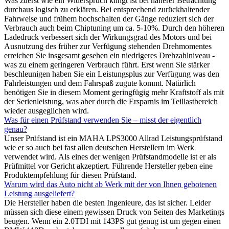
Was zuerst wie ein Widerspruch klingt ist bei näherer Betrachtung
durchaus logisch zu erklären. Bei entsprechend zurückhaltender
Fahrweise und frühem hochschalten der Gänge reduziert sich der
Verbrauch auch beim Chiptuning um ca. 5-10%. Durch den höheren
Ladedruck verbessert sich der Wirkungsgrad des Motors und bei
Ausnutzung des früher zur Verfügung stehenden Drehmomentes
erreichen Sie insgesamt gesehen ein niedrigeres Drehzahlniveau -
was zu einem geringeren Verbrauch führt. Erst wenn Sie stärker
beschleunigen haben Sie ein Leistungsplus zur Verfügung was den
Fahrleistungen und dem Fahrspaß zugute kommt. Natürlich
benötigen Sie in diesem Moment geringfügig mehr Kraftstoff als mit
der Serienleistung, was aber durch die Ersparnis im Teillastbereich
wieder ausgeglichen wird.
Was für einen Prüfstand verwenden Sie – misst der eigentlich
genau?
Unser Prüfstand ist ein MAHA LPS3000 Allrad Leistungsprüfstand
wie er so auch bei fast allen deutschen Herstellern im Werk
verwendet wird. Als eines der wenigen Prüfstandmodelle ist er als
Prüfmittel vor Gericht akzeptiert. Führende Hersteller geben eine
Produktempfehlung für diesen Prüfstand.
Warum wird das Auto nicht ab Werk mit der von Ihnen gebotenen
Leistung ausgeliefert?
Die Hersteller haben die besten Ingenieure, das ist sicher. Leider
müssen sich diese einem gewissen Druck von Seiten des Marketings
beugen. Wenn ein 2.0TDI mit 143PS gut genug ist um gegen einen