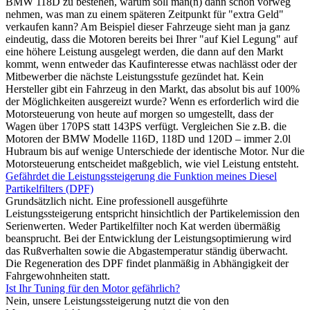
BMW 118D zu bestehen, warum soll man(n) dann schon vorweg
nehmen, was man zu einem späteren Zeitpunkt für "extra Geld"
verkaufen kann? Am Beispiel dieser Fahrzeuge sieht man ja ganz
eindeutig, dass die Motoren bereits bei Ihrer "auf Kiel Legung" auf
eine höhere Leistung ausgelegt werden, die dann auf den Markt
kommt, wenn entweder das Kaufinteresse etwas nachlässt oder der
Mitbewerber die nächste Leistungsstufe gezündet hat. Kein
Hersteller gibt ein Fahrzeug in den Markt, das absolut bis auf 100%
der Möglichkeiten ausgereizt wurde? Wenn es erforderlich wird die
Motorsteuerung von heute auf morgen so umgestellt, dass der
Wagen über 170PS statt 143PS verfügt. Vergleichen Sie z.B. die
Motoren der BMW Modelle 116D, 118D und 120D – immer 2.0l
Hubraum bis auf wenige Unterschiede der identische Motor. Nur die
Motorsteuerung entscheidet maßgeblich, wie viel Leistung entsteht.
Gefährdet die Leistungssteigerung die Funktion meines Diesel
Partikelfilters (DPF)
Grundsätzlich nicht. Eine professionell ausgeführte
Leistungssteigerung entspricht hinsichtlich der Partikelemission den
Serienwerten. Weder Partikelfilter noch Kat werden übermäßig
beansprucht. Bei der Entwicklung der Leistungsoptimierung wird
das Rußverhalten sowie die Abgastemperatur ständig überwacht.
Die Regeneration des DPF findet planmäßig in Abhängigkeit der
Fahrgewohnheiten statt.
Ist Ihr Tuning für den Motor gefährlich?
Nein, unsere Leistungssteigerung nutzt die von den