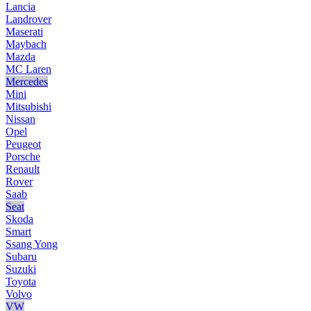
Lancia
Landrover
Maserati
Maybach
Mazda
MC Laren
Mercedes
Mini
Mitsubishi
Nissan
Opel
Peugeot
Porsche
Renault
Rover
Saab
Seat
Skoda
Smart
Ssang Yong
Subaru
Suzuki
Toyota
Volvo
VW