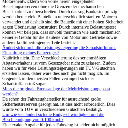
Motorenentwicklern von vorne herein eingeplanten
Belastungsreserven ohne die Grenzen der mechanischen
Belastbarkeit zu überschreiten. Durch das sog.Baukastenprinzip
werden heute viele Bauteile in unterschiedlich stark en Motoren
verwendet und deshalb sind die Bauteile mit einer hohen Sicherheit
gegen Überlastung konstruiert. Durch internsive Belastungstest
können wir belegen, dass sowohl thermisch wie auch mechanisch
keinerlei Gefahr für die Bauteile von Motor und Getriebe sowie
anderer kraftübertragender Teile besteht.
Ändert sich durch die Leistungssteigerung die Schadstoffnorm-
Einstufung meines Fahrzeuges?
Natürlich nicht. Eine Verschlechterung des serienmäßigen
Abgasverhaltens ist vom Gesetzgeber nicht zugelassen. Zudem
haben wir für viele Leistungssteigerungen ein TÜV-Gutachten
erstellen lassen, daher wäre dies auch gar nicht möglich. Im
Gegenteil: in den meisten Fällen verringert sich der
Schadstoffausstoß sogar.
Muss die originale Bremsanlage der Mehrleistung angepasst
werden?
Da schon der Fahrzeughersteller für ausreichend große
Sicherheitsreserven gesorgt hat, ist dies nicht erforderlich. Dies
wurde vom TÜV in verschiedenen Gutachten bestätigt.
Um wie viel ändert sich die Endgeschwindigkeit und die
Beschleunigung von 0-100 km/h?
Eine exakte Angabe für jedes Fahrzeug ist leider nicht möglich.