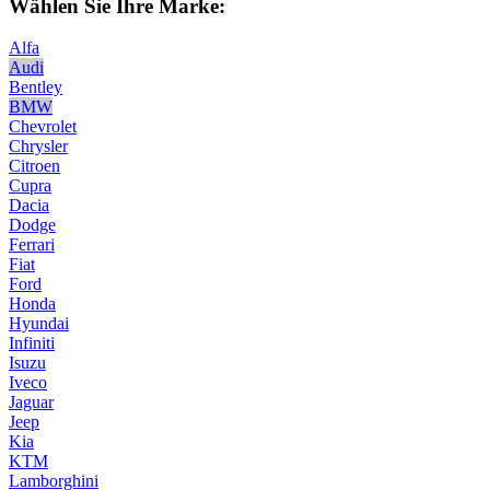
Wählen Sie Ihre Marke:
Alfa
Audi
Bentley
BMW
Chevrolet
Chrysler
Citroen
Cupra
Dacia
Dodge
Ferrari
Fiat
Ford
Honda
Hyundai
Infiniti
Isuzu
Iveco
Jaguar
Jeep
Kia
KTM
Lamborghini