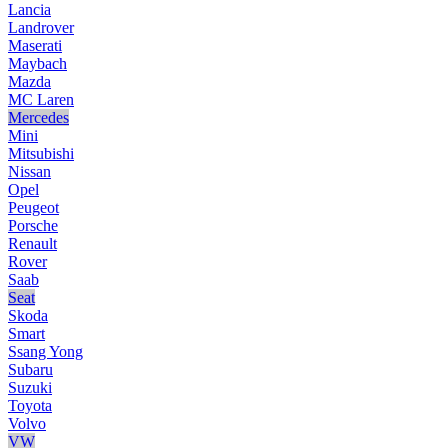
Lancia
Landrover
Maserati
Maybach
Mazda
MC Laren
Mercedes
Mini
Mitsubishi
Nissan
Opel
Peugeot
Porsche
Renault
Rover
Saab
Seat
Skoda
Smart
Ssang Yong
Subaru
Suzuki
Toyota
Volvo
VW