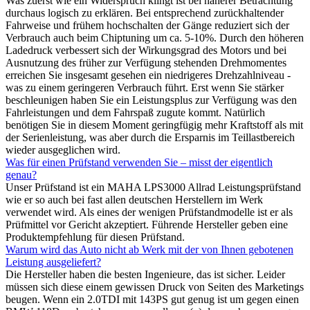
Was zuerst wie ein Widerspruch klingt ist bei näherer Betrachtung
durchaus logisch zu erklären. Bei entsprechend zurückhaltender
Fahrweise und frühem hochschalten der Gänge reduziert sich der
Verbrauch auch beim Chiptuning um ca. 5-10%. Durch den höheren
Ladedruck verbessert sich der Wirkungsgrad des Motors und bei
Ausnutzung des früher zur Verfügung stehenden Drehmomentes
erreichen Sie insgesamt gesehen ein niedrigeres Drehzahlniveau -
was zu einem geringeren Verbrauch führt. Erst wenn Sie stärker
beschleunigen haben Sie ein Leistungsplus zur Verfügung was den
Fahrleistungen und dem Fahrspaß zugute kommt. Natürlich
benötigen Sie in diesem Moment geringfügig mehr Kraftstoff als mit
der Serienleistung, was aber durch die Ersparnis im Teillastbereich
wieder ausgeglichen wird.
Was für einen Prüfstand verwenden Sie – misst der eigentlich
genau?
Unser Prüfstand ist ein MAHA LPS3000 Allrad Leistungsprüfstand
wie er so auch bei fast allen deutschen Herstellern im Werk
verwendet wird. Als eines der wenigen Prüfstandmodelle ist er als
Prüfmittel vor Gericht akzeptiert. Führende Hersteller geben eine
Produktempfehlung für diesen Prüfstand.
Warum wird das Auto nicht ab Werk mit der von Ihnen gebotenen
Leistung ausgeliefert?
Die Hersteller haben die besten Ingenieure, das ist sicher. Leider
müssen sich diese einem gewissen Druck von Seiten des Marketings
beugen. Wenn ein 2.0TDI mit 143PS gut genug ist um gegen einen