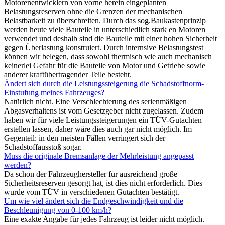
Motorenentwicklern von vorne herein eingeplanten
Belastungsreserven ohne die Grenzen der mechanischen
Belastbarkeit zu überschreiten. Durch das sog.Baukastenprinzip
werden heute viele Bauteile in unterschiedlich stark en Motoren
verwendet und deshalb sind die Bauteile mit einer hohen Sicherheit
gegen Überlastung konstruiert. Durch internsive Belastungstest
können wir belegen, dass sowohl thermisch wie auch mechanisch
keinerlei Gefahr für die Bauteile von Motor und Getriebe sowie
anderer kraftübertragender Teile besteht.
Ändert sich durch die Leistungssteigerung die Schadstoffnorm-
Einstufung meines Fahrzeuges?
Natürlich nicht. Eine Verschlechterung des serienmäßigen
Abgasverhaltens ist vom Gesetzgeber nicht zugelassen. Zudem
haben wir für viele Leistungssteigerungen ein TÜV-Gutachten
erstellen lassen, daher wäre dies auch gar nicht möglich. Im
Gegenteil: in den meisten Fällen verringert sich der
Schadstoffausstoß sogar.
Muss die originale Bremsanlage der Mehrleistung angepasst
werden?
Da schon der Fahrzeughersteller für ausreichend große
Sicherheitsreserven gesorgt hat, ist dies nicht erforderlich. Dies
wurde vom TÜV in verschiedenen Gutachten bestätigt.
Um wie viel ändert sich die Endgeschwindigkeit und die
Beschleunigung von 0-100 km/h?
Eine exakte Angabe für jedes Fahrzeug ist leider nicht möglich.