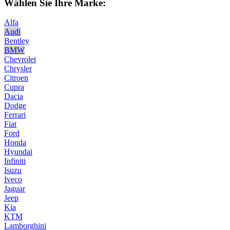
Wählen Sie Ihre Marke:
Alfa
Audi
Bentley
BMW
Chevrolet
Chrysler
Citroen
Cupra
Dacia
Dodge
Ferrari
Fiat
Ford
Honda
Hyundai
Infiniti
Isuzu
Iveco
Jaguar
Jeep
Kia
KTM
Lamborghini