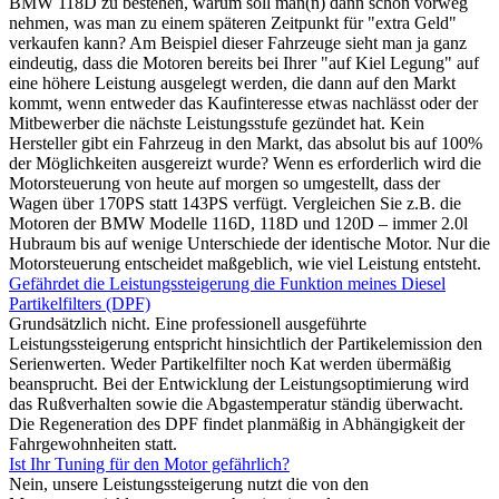
BMW 118D zu bestehen, warum soll man(n) dann schon vorweg
nehmen, was man zu einem späteren Zeitpunkt für "extra Geld"
verkaufen kann? Am Beispiel dieser Fahrzeuge sieht man ja ganz
eindeutig, dass die Motoren bereits bei Ihrer "auf Kiel Legung" auf
eine höhere Leistung ausgelegt werden, die dann auf den Markt
kommt, wenn entweder das Kaufinteresse etwas nachlässt oder der
Mitbewerber die nächste Leistungsstufe gezündet hat. Kein
Hersteller gibt ein Fahrzeug in den Markt, das absolut bis auf 100%
der Möglichkeiten ausgereizt wurde? Wenn es erforderlich wird die
Motorsteuerung von heute auf morgen so umgestellt, dass der
Wagen über 170PS statt 143PS verfügt. Vergleichen Sie z.B. die
Motoren der BMW Modelle 116D, 118D und 120D – immer 2.0l
Hubraum bis auf wenige Unterschiede der identische Motor. Nur die
Motorsteuerung entscheidet maßgeblich, wie viel Leistung entsteht.
Gefährdet die Leistungssteigerung die Funktion meines Diesel
Partikelfilters (DPF)
Grundsätzlich nicht. Eine professionell ausgeführte
Leistungssteigerung entspricht hinsichtlich der Partikelemission den
Serienwerten. Weder Partikelfilter noch Kat werden übermäßig
beansprucht. Bei der Entwicklung der Leistungsoptimierung wird
das Rußverhalten sowie die Abgastemperatur ständig überwacht.
Die Regeneration des DPF findet planmäßig in Abhängigkeit der
Fahrgewohnheiten statt.
Ist Ihr Tuning für den Motor gefährlich?
Nein, unsere Leistungssteigerung nutzt die von den