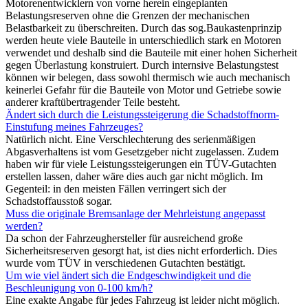
Motorenentwicklern von vorne herein eingeplanten
Belastungsreserven ohne die Grenzen der mechanischen
Belastbarkeit zu überschreiten. Durch das sog.Baukastenprinzip
werden heute viele Bauteile in unterschiedlich stark en Motoren
verwendet und deshalb sind die Bauteile mit einer hohen Sicherheit
gegen Überlastung konstruiert. Durch internsive Belastungstest
können wir belegen, dass sowohl thermisch wie auch mechanisch
keinerlei Gefahr für die Bauteile von Motor und Getriebe sowie
anderer kraftübertragender Teile besteht.
Ändert sich durch die Leistungssteigerung die Schadstoffnorm-
Einstufung meines Fahrzeuges?
Natürlich nicht. Eine Verschlechterung des serienmäßigen
Abgasverhaltens ist vom Gesetzgeber nicht zugelassen. Zudem
haben wir für viele Leistungssteigerungen ein TÜV-Gutachten
erstellen lassen, daher wäre dies auch gar nicht möglich. Im
Gegenteil: in den meisten Fällen verringert sich der
Schadstoffausstoß sogar.
Muss die originale Bremsanlage der Mehrleistung angepasst
werden?
Da schon der Fahrzeughersteller für ausreichend große
Sicherheitsreserven gesorgt hat, ist dies nicht erforderlich. Dies
wurde vom TÜV in verschiedenen Gutachten bestätigt.
Um wie viel ändert sich die Endgeschwindigkeit und die
Beschleunigung von 0-100 km/h?
Eine exakte Angabe für jedes Fahrzeug ist leider nicht möglich.