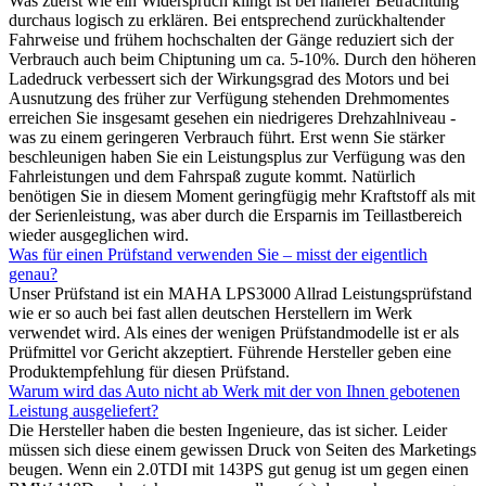
Was zuerst wie ein Widerspruch klingt ist bei näherer Betrachtung
durchaus logisch zu erklären. Bei entsprechend zurückhaltender
Fahrweise und frühem hochschalten der Gänge reduziert sich der
Verbrauch auch beim Chiptuning um ca. 5-10%. Durch den höheren
Ladedruck verbessert sich der Wirkungsgrad des Motors und bei
Ausnutzung des früher zur Verfügung stehenden Drehmomentes
erreichen Sie insgesamt gesehen ein niedrigeres Drehzahlniveau -
was zu einem geringeren Verbrauch führt. Erst wenn Sie stärker
beschleunigen haben Sie ein Leistungsplus zur Verfügung was den
Fahrleistungen und dem Fahrspaß zugute kommt. Natürlich
benötigen Sie in diesem Moment geringfügig mehr Kraftstoff als mit
der Serienleistung, was aber durch die Ersparnis im Teillastbereich
wieder ausgeglichen wird.
Was für einen Prüfstand verwenden Sie – misst der eigentlich
genau?
Unser Prüfstand ist ein MAHA LPS3000 Allrad Leistungsprüfstand
wie er so auch bei fast allen deutschen Herstellern im Werk
verwendet wird. Als eines der wenigen Prüfstandmodelle ist er als
Prüfmittel vor Gericht akzeptiert. Führende Hersteller geben eine
Produktempfehlung für diesen Prüfstand.
Warum wird das Auto nicht ab Werk mit der von Ihnen gebotenen
Leistung ausgeliefert?
Die Hersteller haben die besten Ingenieure, das ist sicher. Leider
müssen sich diese einem gewissen Druck von Seiten des Marketings
beugen. Wenn ein 2.0TDI mit 143PS gut genug ist um gegen einen