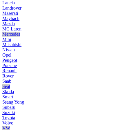
Lancia
Landrover
Maserati
Maybach
Mazda
MC Laren
Mercedes
Mini
Mitsubishi
Nissan
Opel
Peugeot
Porsche
Renault
Rover
Saab
Seat
Skoda
Smart
Ssang Yong
Subaru
Suzuki
Toyota
Volvo
VW