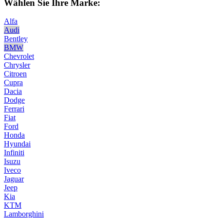
Wählen Sie Ihre Marke:
Alfa
Audi
Bentley
BMW
Chevrolet
Chrysler
Citroen
Cupra
Dacia
Dodge
Ferrari
Fiat
Ford
Honda
Hyundai
Infiniti
Isuzu
Iveco
Jaguar
Jeep
Kia
KTM
Lamborghini