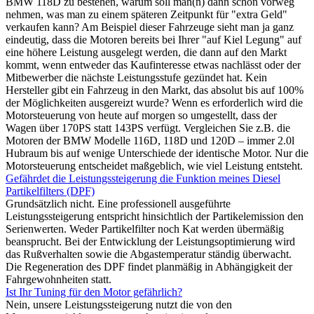
BMW 118D zu bestehen, warum soll man(n) dann schon vorweg
nehmen, was man zu einem späteren Zeitpunkt für "extra Geld"
verkaufen kann? Am Beispiel dieser Fahrzeuge sieht man ja ganz
eindeutig, dass die Motoren bereits bei Ihrer "auf Kiel Legung" auf
eine höhere Leistung ausgelegt werden, die dann auf den Markt
kommt, wenn entweder das Kaufinteresse etwas nachlässt oder der
Mitbewerber die nächste Leistungsstufe gezündet hat. Kein
Hersteller gibt ein Fahrzeug in den Markt, das absolut bis auf 100%
der Möglichkeiten ausgereizt wurde? Wenn es erforderlich wird die
Motorsteuerung von heute auf morgen so umgestellt, dass der
Wagen über 170PS statt 143PS verfügt. Vergleichen Sie z.B. die
Motoren der BMW Modelle 116D, 118D und 120D – immer 2.0l
Hubraum bis auf wenige Unterschiede der identische Motor. Nur die
Motorsteuerung entscheidet maßgeblich, wie viel Leistung entsteht.
Gefährdet die Leistungssteigerung die Funktion meines Diesel
Partikelfilters (DPF)
Grundsätzlich nicht. Eine professionell ausgeführte
Leistungssteigerung entspricht hinsichtlich der Partikelemission den
Serienwerten. Weder Partikelfilter noch Kat werden übermäßig
beansprucht. Bei der Entwicklung der Leistungsoptimierung wird
das Rußverhalten sowie die Abgastemperatur ständig überwacht.
Die Regeneration des DPF findet planmäßig in Abhängigkeit der
Fahrgewohnheiten statt.
Ist Ihr Tuning für den Motor gefährlich?
Nein, unsere Leistungssteigerung nutzt die von den