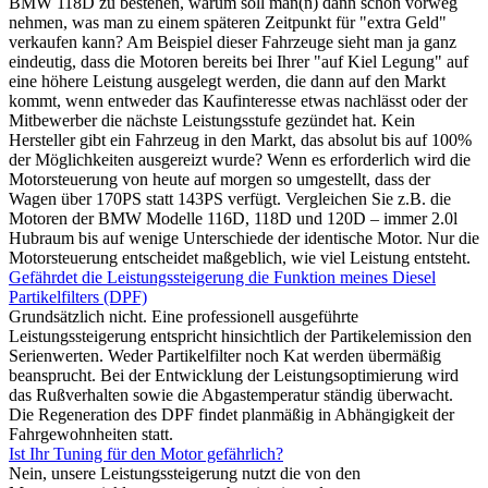
BMW 118D zu bestehen, warum soll man(n) dann schon vorweg
nehmen, was man zu einem späteren Zeitpunkt für "extra Geld"
verkaufen kann? Am Beispiel dieser Fahrzeuge sieht man ja ganz
eindeutig, dass die Motoren bereits bei Ihrer "auf Kiel Legung" auf
eine höhere Leistung ausgelegt werden, die dann auf den Markt
kommt, wenn entweder das Kaufinteresse etwas nachlässt oder der
Mitbewerber die nächste Leistungsstufe gezündet hat. Kein
Hersteller gibt ein Fahrzeug in den Markt, das absolut bis auf 100%
der Möglichkeiten ausgereizt wurde? Wenn es erforderlich wird die
Motorsteuerung von heute auf morgen so umgestellt, dass der
Wagen über 170PS statt 143PS verfügt. Vergleichen Sie z.B. die
Motoren der BMW Modelle 116D, 118D und 120D – immer 2.0l
Hubraum bis auf wenige Unterschiede der identische Motor. Nur die
Motorsteuerung entscheidet maßgeblich, wie viel Leistung entsteht.
Gefährdet die Leistungssteigerung die Funktion meines Diesel
Partikelfilters (DPF)
Grundsätzlich nicht. Eine professionell ausgeführte
Leistungssteigerung entspricht hinsichtlich der Partikelemission den
Serienwerten. Weder Partikelfilter noch Kat werden übermäßig
beansprucht. Bei der Entwicklung der Leistungsoptimierung wird
das Rußverhalten sowie die Abgastemperatur ständig überwacht.
Die Regeneration des DPF findet planmäßig in Abhängigkeit der
Fahrgewohnheiten statt.
Ist Ihr Tuning für den Motor gefährlich?
Nein, unsere Leistungssteigerung nutzt die von den