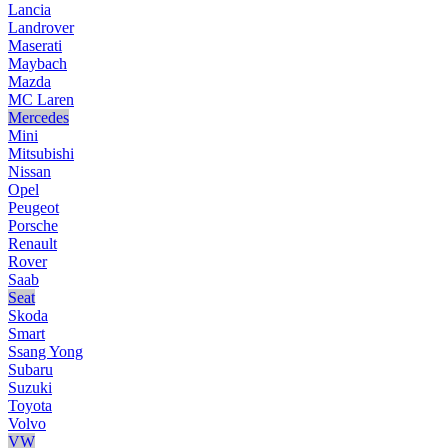
Lancia
Landrover
Maserati
Maybach
Mazda
MC Laren
Mercedes
Mini
Mitsubishi
Nissan
Opel
Peugeot
Porsche
Renault
Rover
Saab
Seat
Skoda
Smart
Ssang Yong
Subaru
Suzuki
Toyota
Volvo
VW