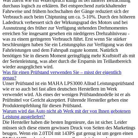
Was zuerst wie ein Widerspruch klingt ist bei näherer Betrachtung
durchaus logisch zu erklären. Bei entsprechend zurückhaltender
Fahrweise und frühem hochschalten der Gänge reduziert sich der
Verbrauch auch beim Chiptuning um ca. 5-10%. Durch den höheren
Ladedruck verbessert sich der Wirkungsgrad des Motors und bei
Ausnutzung des früher zur Verfügung stehenden Drehmomentes
erreichen Sie insgesamt gesehen ein niedrigeres Drehzahlniveau -
was zu einem geringeren Verbrauch führt. Erst wenn Sie stärker
beschleunigen haben Sie ein Leistungsplus zur Verfügung was den
Fahrleistungen und dem Fahrspaß zugute kommt. Natürlich
benötigen Sie in diesem Moment geringfügig mehr Kraftstoff als mit
der Serienleistung, was aber durch die Ersparnis im Teillastbereich
wieder ausgeglichen wird.
Was für einen Prüfstand verwenden Sie – misst der eigentlich
genau?
Unser Prüfstand ist ein MAHA LPS3000 Allrad Leistungsprüfstand
wie er so auch bei fast allen deutschen Herstellern im Werk
verwendet wird. Als eines der wenigen Prüfstandmodelle ist er als
Prüfmittel vor Gericht akzeptiert. Führende Hersteller geben eine
Produktempfehlung für diesen Prüfstand.
Warum wird das Auto nicht ab Werk mit der von Ihnen gebotenen
Leistung ausgeliefert?
Die Hersteller haben die besten Ingenieure, das ist sicher. Leider
müssen sich diese einem gewissen Druck von Seiten des Marketings
beugen. Wenn ein 2.0TDI mit 143PS gut genug ist um gegen einen