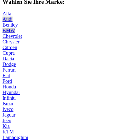
Wählen Sie Ihre Marke:
Alfa
Audi
Bentley
BMW
Chevrolet
Chrysler
Citroen
Cupra
Dacia
Dodge
Ferrari
Fiat
Ford
Honda
Hyundai
Infiniti
Isuzu
Iveco
Jaguar
Jeep
Kia
KTM
Lamborghini