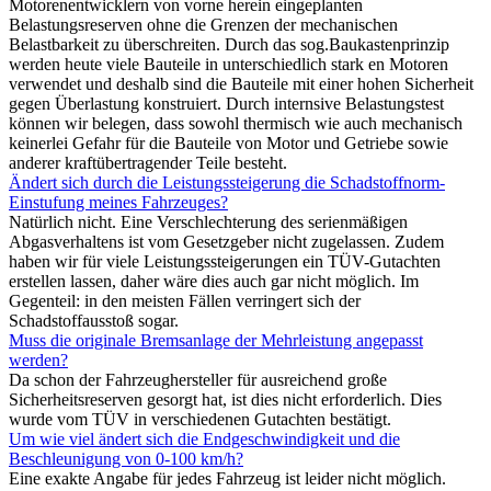
Motorenentwicklern von vorne herein eingeplanten
Belastungsreserven ohne die Grenzen der mechanischen
Belastbarkeit zu überschreiten. Durch das sog.Baukastenprinzip
werden heute viele Bauteile in unterschiedlich stark en Motoren
verwendet und deshalb sind die Bauteile mit einer hohen Sicherheit
gegen Überlastung konstruiert. Durch internsive Belastungstest
können wir belegen, dass sowohl thermisch wie auch mechanisch
keinerlei Gefahr für die Bauteile von Motor und Getriebe sowie
anderer kraftübertragender Teile besteht.
Ändert sich durch die Leistungssteigerung die Schadstoffnorm-
Einstufung meines Fahrzeuges?
Natürlich nicht. Eine Verschlechterung des serienmäßigen
Abgasverhaltens ist vom Gesetzgeber nicht zugelassen. Zudem
haben wir für viele Leistungssteigerungen ein TÜV-Gutachten
erstellen lassen, daher wäre dies auch gar nicht möglich. Im
Gegenteil: in den meisten Fällen verringert sich der
Schadstoffausstoß sogar.
Muss die originale Bremsanlage der Mehrleistung angepasst
werden?
Da schon der Fahrzeughersteller für ausreichend große
Sicherheitsreserven gesorgt hat, ist dies nicht erforderlich. Dies
wurde vom TÜV in verschiedenen Gutachten bestätigt.
Um wie viel ändert sich die Endgeschwindigkeit und die
Beschleunigung von 0-100 km/h?
Eine exakte Angabe für jedes Fahrzeug ist leider nicht möglich.