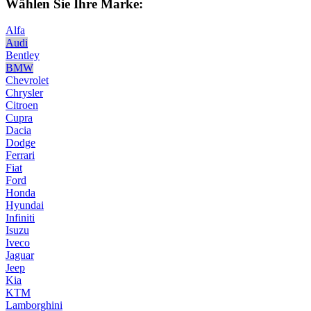
Wählen Sie Ihre Marke:
Alfa
Audi
Bentley
BMW
Chevrolet
Chrysler
Citroen
Cupra
Dacia
Dodge
Ferrari
Fiat
Ford
Honda
Hyundai
Infiniti
Isuzu
Iveco
Jaguar
Jeep
Kia
KTM
Lamborghini