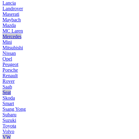
Lancia
Landrover
Maserati
Maybach
Mazda
MC Laren
Mercedes
Mini
Mitsubishi
Nissan
Opel
Peugeot
Porsche
Renault
Rover
Saab
Seat
Skoda
Smart
Ssang Yong
Subaru
Suzuki
Toyota
Volvo
VW