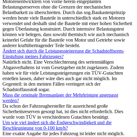
Motorenentwicklern von vorne herein eingeplanten
Belastungsreserven ohne die Grenzen der mechanischen
Belastbarkeit zu überschreiten. Durch das sog.Baukastenprinzip
werden heute viele Bauteile in unterschiedlich stark en Motoren
verwendet und deshalb sind die Bauteile mit einer hohen Sicherheit
gegen Überlastung konstruiert. Durch internsive Belastungstest
können wir belegen, dass sowohl thermisch wie auch mechanisch
keinerlei Gefahr für die Bauteile von Motor und Getriebe sowie
anderer kraftübertragender Teile besteht.
Ändert sich durch die Leistungssteigerung die Schadstoffnorm-
Einstufung meines Fahrzeuges?
Natürlich nicht. Eine Verschlechterung des serienmäßigen
Abgasverhaltens ist vom Gesetzgeber nicht zugelassen. Zudem
haben wir für viele Leistungssteigerungen ein TÜV-Gutachten
erstellen lassen, daher wäre dies auch gar nicht möglich. Im
Gegenteil: in den meisten Fällen verringert sich der
Schadstoffausstoß sogar.
Muss die originale Bremsanlage der Mehrleistung angepasst
werden?
Da schon der Fahrzeughersteller für ausreichend große
Sicherheitsreserven gesorgt hat, ist dies nicht erforderlich. Dies
wurde vom TÜV in verschiedenen Gutachten bestätigt.
Um wie viel ändert sich die Endgeschwindigkeit und die
Beschleunigung von 0-100 km/h?
Eine exakte Angabe für jedes Fahrzeug ist leider nicht möglich.