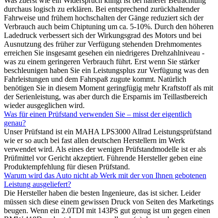
Was zuerst wie ein Widerspruch klingt ist bei näherer Betrachtung
durchaus logisch zu erklären. Bei entsprechend zurückhaltender
Fahrweise und frühem hochschalten der Gänge reduziert sich der
Verbrauch auch beim Chiptuning um ca. 5-10%. Durch den höheren
Ladedruck verbessert sich der Wirkungsgrad des Motors und bei
Ausnutzung des früher zur Verfügung stehenden Drehmomentes
erreichen Sie insgesamt gesehen ein niedrigeres Drehzahlniveau -
was zu einem geringeren Verbrauch führt. Erst wenn Sie stärker
beschleunigen haben Sie ein Leistungsplus zur Verfügung was den
Fahrleistungen und dem Fahrspaß zugute kommt. Natürlich
benötigen Sie in diesem Moment geringfügig mehr Kraftstoff als mit
der Serienleistung, was aber durch die Ersparnis im Teillastbereich
wieder ausgeglichen wird.
Was für einen Prüfstand verwenden Sie – misst der eigentlich
genau?
Unser Prüfstand ist ein MAHA LPS3000 Allrad Leistungsprüfstand
wie er so auch bei fast allen deutschen Herstellern im Werk
verwendet wird. Als eines der wenigen Prüfstandmodelle ist er als
Prüfmittel vor Gericht akzeptiert. Führende Hersteller geben eine
Produktempfehlung für diesen Prüfstand.
Warum wird das Auto nicht ab Werk mit der von Ihnen gebotenen
Leistung ausgeliefert?
Die Hersteller haben die besten Ingenieure, das ist sicher. Leider
müssen sich diese einem gewissen Druck von Seiten des Marketings
beugen. Wenn ein 2.0TDI mit 143PS gut genug ist um gegen einen