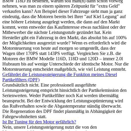
BMW 118D zu bestehen, warum soll man(n) dann schon vorweg
nehmen, was man zu einem späteren Zeitpunkt für "extra Geld"
verkaufen kann? Am Beispiel dieser Fahrzeuge sieht man ja ganz
eindeutig, dass die Motoren bereits bei Ihrer "auf Kiel Legung" auf
eine höhere Leistung ausgelegt werden, die dann auf den Markt
kommt, wenn entweder das Kaufinteresse etwas nachlässt oder der
Mitbewerber die nächste Leistungsstufe gezündet hat. Kein
Hersteller gibt ein Fahrzeug in den Markt, das absolut bis auf 100%
der Möglichkeiten ausgereizt wurde? Wenn es erforderlich wird die
Motorsteuerung von heute auf morgen so umgestellt, dass der
Wagen über 170PS statt 143PS verfügt. Vergleichen Sie z.B. die
Motoren der BMW Modelle 116D, 118D und 120D – immer 2.0l
Hubraum bis auf wenige Unterschiede der identische Motor. Nur die
Motorsteuerung entscheidet maßgeblich, wie viel Leistung entsteht.
Gefährdet die Leistungssteigerung die Funktion meines Diesel
Partikelfilters (DPF)
Grundsätzlich nicht. Eine professionell ausgeführte
Leistungssteigerung entspricht hinsichtlich der Partikelemission den
Serienwerten. Weder Partikelfilter noch Kat werden übermäßig
beansprucht. Bei der Entwicklung der Leistungsoptimierung wird
das Rußverhalten sowie die Abgastemperatur ständig überwacht.
Die Regeneration des DPF findet planmäßig in Abhängigkeit der
Fahrgewohnheiten statt.
Ist Ihr Tuning für den Motor gefährlich?
Nein, unsere Leistungssteigerung nutzt die von den