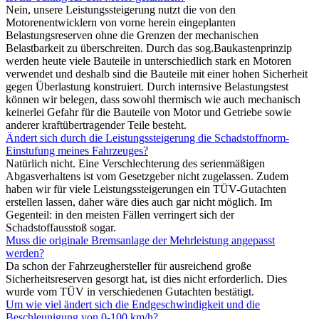
Nein, unsere Leistungssteigerung nutzt die von den
Motorenentwicklern von vorne herein eingeplanten
Belastungsreserven ohne die Grenzen der mechanischen
Belastbarkeit zu überschreiten. Durch das sog.Baukastenprinzip
werden heute viele Bauteile in unterschiedlich stark en Motoren
verwendet und deshalb sind die Bauteile mit einer hohen Sicherheit
gegen Überlastung konstruiert. Durch internsive Belastungstest
können wir belegen, dass sowohl thermisch wie auch mechanisch
keinerlei Gefahr für die Bauteile von Motor und Getriebe sowie
anderer kraftübertragender Teile besteht.
Ändert sich durch die Leistungssteigerung die Schadstoffnorm-
Einstufung meines Fahrzeuges?
Natürlich nicht. Eine Verschlechterung des serienmäßigen
Abgasverhaltens ist vom Gesetzgeber nicht zugelassen. Zudem
haben wir für viele Leistungssteigerungen ein TÜV-Gutachten
erstellen lassen, daher wäre dies auch gar nicht möglich. Im
Gegenteil: in den meisten Fällen verringert sich der
Schadstoffausstoß sogar.
Muss die originale Bremsanlage der Mehrleistung angepasst
werden?
Da schon der Fahrzeughersteller für ausreichend große
Sicherheitsreserven gesorgt hat, ist dies nicht erforderlich. Dies
wurde vom TÜV in verschiedenen Gutachten bestätigt.
Um wie viel ändert sich die Endgeschwindigkeit und die
Beschleunigung von 0-100 km/h?