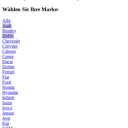
Wählen Sie Ihre Marke:
Alfa
Audi
Bentley
BMW
Chevrolet
Chrysler
Citroen
Cupra
Dacia
Dodge
Ferrari
Fiat
Ford
Honda
Hyundai
Infiniti
Isuzu
Iveco
Jaguar
Jeep
Kia