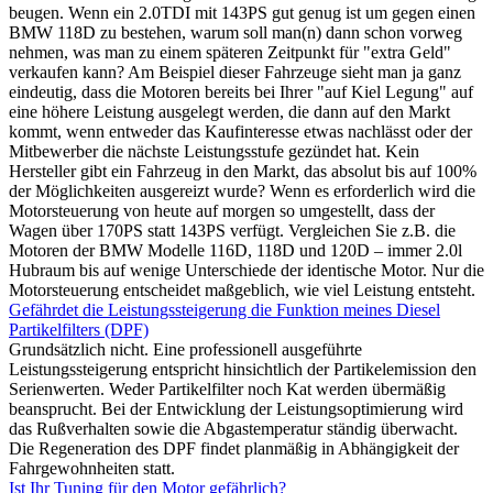
beugen. Wenn ein 2.0TDI mit 143PS gut genug ist um gegen einen
BMW 118D zu bestehen, warum soll man(n) dann schon vorweg
nehmen, was man zu einem späteren Zeitpunkt für "extra Geld"
verkaufen kann? Am Beispiel dieser Fahrzeuge sieht man ja ganz
eindeutig, dass die Motoren bereits bei Ihrer "auf Kiel Legung" auf
eine höhere Leistung ausgelegt werden, die dann auf den Markt
kommt, wenn entweder das Kaufinteresse etwas nachlässt oder der
Mitbewerber die nächste Leistungsstufe gezündet hat. Kein
Hersteller gibt ein Fahrzeug in den Markt, das absolut bis auf 100%
der Möglichkeiten ausgereizt wurde? Wenn es erforderlich wird die
Motorsteuerung von heute auf morgen so umgestellt, dass der
Wagen über 170PS statt 143PS verfügt. Vergleichen Sie z.B. die
Motoren der BMW Modelle 116D, 118D und 120D – immer 2.0l
Hubraum bis auf wenige Unterschiede der identische Motor. Nur die
Motorsteuerung entscheidet maßgeblich, wie viel Leistung entsteht.
Gefährdet die Leistungssteigerung die Funktion meines Diesel
Partikelfilters (DPF)
Grundsätzlich nicht. Eine professionell ausgeführte
Leistungssteigerung entspricht hinsichtlich der Partikelemission den
Serienwerten. Weder Partikelfilter noch Kat werden übermäßig
beansprucht. Bei der Entwicklung der Leistungsoptimierung wird
das Rußverhalten sowie die Abgastemperatur ständig überwacht.
Die Regeneration des DPF findet planmäßig in Abhängigkeit der
Fahrgewohnheiten statt.
Ist Ihr Tuning für den Motor gefährlich?