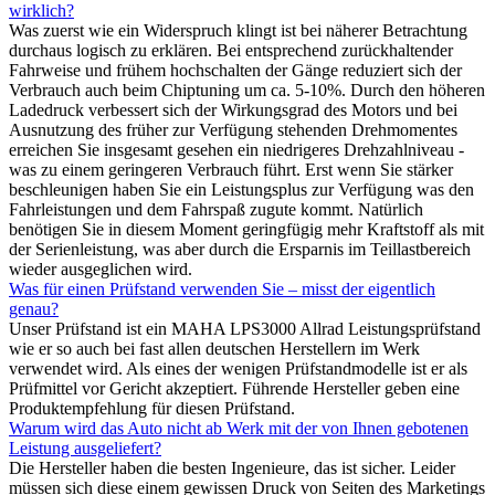
wirklich?
Was zuerst wie ein Widerspruch klingt ist bei näherer Betrachtung
durchaus logisch zu erklären. Bei entsprechend zurückhaltender
Fahrweise und frühem hochschalten der Gänge reduziert sich der
Verbrauch auch beim Chiptuning um ca. 5-10%. Durch den höheren
Ladedruck verbessert sich der Wirkungsgrad des Motors und bei
Ausnutzung des früher zur Verfügung stehenden Drehmomentes
erreichen Sie insgesamt gesehen ein niedrigeres Drehzahlniveau -
was zu einem geringeren Verbrauch führt. Erst wenn Sie stärker
beschleunigen haben Sie ein Leistungsplus zur Verfügung was den
Fahrleistungen und dem Fahrspaß zugute kommt. Natürlich
benötigen Sie in diesem Moment geringfügig mehr Kraftstoff als mit
der Serienleistung, was aber durch die Ersparnis im Teillastbereich
wieder ausgeglichen wird.
Was für einen Prüfstand verwenden Sie – misst der eigentlich
genau?
Unser Prüfstand ist ein MAHA LPS3000 Allrad Leistungsprüfstand
wie er so auch bei fast allen deutschen Herstellern im Werk
verwendet wird. Als eines der wenigen Prüfstandmodelle ist er als
Prüfmittel vor Gericht akzeptiert. Führende Hersteller geben eine
Produktempfehlung für diesen Prüfstand.
Warum wird das Auto nicht ab Werk mit der von Ihnen gebotenen
Leistung ausgeliefert?
Die Hersteller haben die besten Ingenieure, das ist sicher. Leider
müssen sich diese einem gewissen Druck von Seiten des Marketings