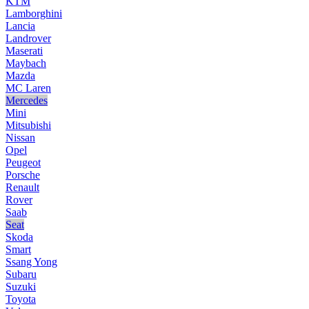
KTM
Lamborghini
Lancia
Landrover
Maserati
Maybach
Mazda
MC Laren
Mercedes
Mini
Mitsubishi
Nissan
Opel
Peugeot
Porsche
Renault
Rover
Saab
Seat
Skoda
Smart
Ssang Yong
Subaru
Suzuki
Toyota