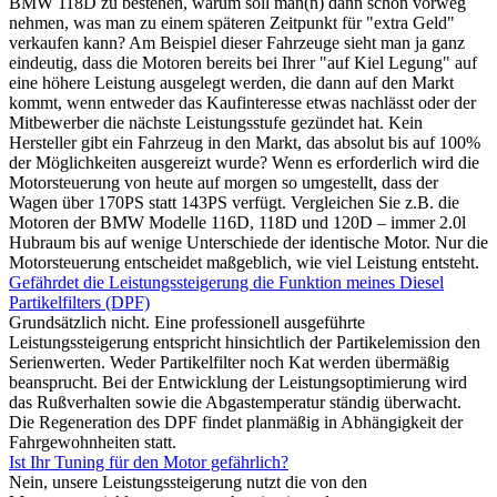
BMW 118D zu bestehen, warum soll man(n) dann schon vorweg
nehmen, was man zu einem späteren Zeitpunkt für "extra Geld"
verkaufen kann? Am Beispiel dieser Fahrzeuge sieht man ja ganz
eindeutig, dass die Motoren bereits bei Ihrer "auf Kiel Legung" auf
eine höhere Leistung ausgelegt werden, die dann auf den Markt
kommt, wenn entweder das Kaufinteresse etwas nachlässt oder der
Mitbewerber die nächste Leistungsstufe gezündet hat. Kein
Hersteller gibt ein Fahrzeug in den Markt, das absolut bis auf 100%
der Möglichkeiten ausgereizt wurde? Wenn es erforderlich wird die
Motorsteuerung von heute auf morgen so umgestellt, dass der
Wagen über 170PS statt 143PS verfügt. Vergleichen Sie z.B. die
Motoren der BMW Modelle 116D, 118D und 120D – immer 2.0l
Hubraum bis auf wenige Unterschiede der identische Motor. Nur die
Motorsteuerung entscheidet maßgeblich, wie viel Leistung entsteht.
Gefährdet die Leistungssteigerung die Funktion meines Diesel
Partikelfilters (DPF)
Grundsätzlich nicht. Eine professionell ausgeführte
Leistungssteigerung entspricht hinsichtlich der Partikelemission den
Serienwerten. Weder Partikelfilter noch Kat werden übermäßig
beansprucht. Bei der Entwicklung der Leistungsoptimierung wird
das Rußverhalten sowie die Abgastemperatur ständig überwacht.
Die Regeneration des DPF findet planmäßig in Abhängigkeit der
Fahrgewohnheiten statt.
Ist Ihr Tuning für den Motor gefährlich?
Nein, unsere Leistungssteigerung nutzt die von den