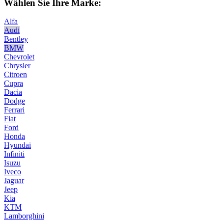
Wählen Sie Ihre Marke:
Alfa
Audi
Bentley
BMW
Chevrolet
Chrysler
Citroen
Cupra
Dacia
Dodge
Ferrari
Fiat
Ford
Honda
Hyundai
Infiniti
Isuzu
Iveco
Jaguar
Jeep
Kia
KTM
Lamborghini