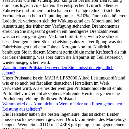
Was zuerst wie ein Widerspruch klingt ist bei näherer Betrachtung
durchaus logisch zu erklären. Bei entsprechend zurückhaltender
Fahrweise und frühem hochschalten der Gänge reduziert sich der
Verbrauch auch beim Chiptuning um ca. 5-10%. Durch den höheren
Ladedruck verbessert sich der Wirkungsgrad des Motors und bei
Ausnutzung des früher zur Verfügung stehenden Drehmomentes
erreichen Sie insgesamt gesehen ein niedrigeres Drehzahlniveau -
was zu einem geringeren Verbrauch führt. Erst wenn Sie stärker
beschleunigen haben Sie ein Leistungsplus zur Verfügung was den
Fahrleistungen und dem Fahrspaß zugute kommt. Natürlich
benötigen Sie in diesem Moment geringfügig mehr Kraftstoff als mit
der Serienleistung, was aber durch die Ersparnis im Teillastbereich
wieder ausgeglichen wird.
Was für einen Prüfstand verwenden Sie – misst der eigentlich
genau?
Unser Prüfstand ist ein MAHA LPS3000 Allrad Leistungsprüfstand
wie er so auch bei fast allen deutschen Herstellern im Werk
verwendet wird. Als eines der wenigen Prüfstandmodelle ist er als
Prüfmittel vor Gericht akzeptiert. Führende Hersteller geben eine
Produktempfehlung für diesen Prüfstand.
Warum wird das Auto nicht ab Werk mit der von Ihnen gebotenen
Leistung ausgeliefert?
Die Hersteller haben die besten Ingenieure, das ist sicher. Leider
müssen sich diese einem gewissen Druck von Seiten des Marketings
beugen. Wenn ein 2.0TDI mit 143PS gut genug ist um gegen einen