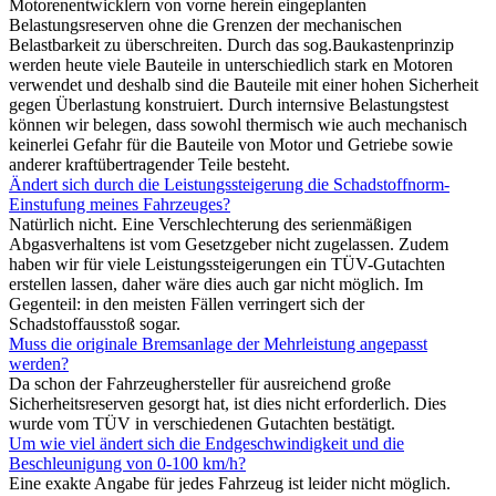
Motorenentwicklern von vorne herein eingeplanten
Belastungsreserven ohne die Grenzen der mechanischen
Belastbarkeit zu überschreiten. Durch das sog.Baukastenprinzip
werden heute viele Bauteile in unterschiedlich stark en Motoren
verwendet und deshalb sind die Bauteile mit einer hohen Sicherheit
gegen Überlastung konstruiert. Durch internsive Belastungstest
können wir belegen, dass sowohl thermisch wie auch mechanisch
keinerlei Gefahr für die Bauteile von Motor und Getriebe sowie
anderer kraftübertragender Teile besteht.
Ändert sich durch die Leistungssteigerung die Schadstoffnorm-
Einstufung meines Fahrzeuges?
Natürlich nicht. Eine Verschlechterung des serienmäßigen
Abgasverhaltens ist vom Gesetzgeber nicht zugelassen. Zudem
haben wir für viele Leistungssteigerungen ein TÜV-Gutachten
erstellen lassen, daher wäre dies auch gar nicht möglich. Im
Gegenteil: in den meisten Fällen verringert sich der
Schadstoffausstoß sogar.
Muss die originale Bremsanlage der Mehrleistung angepasst
werden?
Da schon der Fahrzeughersteller für ausreichend große
Sicherheitsreserven gesorgt hat, ist dies nicht erforderlich. Dies
wurde vom TÜV in verschiedenen Gutachten bestätigt.
Um wie viel ändert sich die Endgeschwindigkeit und die
Beschleunigung von 0-100 km/h?
Eine exakte Angabe für jedes Fahrzeug ist leider nicht möglich.