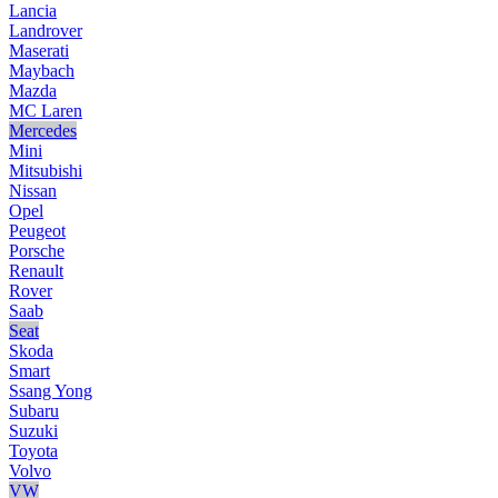
Lancia
Landrover
Maserati
Maybach
Mazda
MC Laren
Mercedes
Mini
Mitsubishi
Nissan
Opel
Peugeot
Porsche
Renault
Rover
Saab
Seat
Skoda
Smart
Ssang Yong
Subaru
Suzuki
Toyota
Volvo
VW