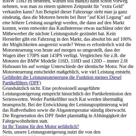
BMW 118D zu bestehen, warum soll man(n) dann schon vorweg
nehmen, was man zu einem späteren Zeitpunkt für "extra Geld"
verkaufen kann? Am Beispiel dieser Fahrzeuge sieht man ja ganz
eindeutig, dass die Motoren bereits bei Ihrer "auf Kiel Legung" auf
eine höhere Leistung ausgelegt werden, die dann auf den Markt
kommt, wenn entweder das Kaufinteresse etwas nachlässt oder der
Mitbewerber die nächste Leistungsstufe gezündet hat. Kein
Hersteller gibt ein Fahrzeug in den Markt, das absolut bis auf 100%
der Möglichkeiten ausgereizt wurde? Wenn es erforderlich wird die
Motorsteuerung von heute auf morgen so umgestellt, dass der
Wagen über 170PS statt 143PS verfügt. Vergleichen Sie z.B. die
Motoren der BMW Modelle 116D, 118D und 120D – immer 2.0l
Hubraum bis auf wenige Unterschiede der identische Motor. Nur die
Motorsteuerung entscheidet maßgeblich, wie viel Leistung entsteht.
Gefährdet die Leistungssteigerung die Funktion meines Diesel
Partikelfilters (DPF)
Grundsätzlich nicht. Eine professionell ausgeführte
Leistungssteigerung entspricht hinsichtlich der Partikelemission den
Serienwerten. Weder Partikelfilter noch Kat werden übermäßig
beansprucht. Bei der Entwicklung der Leistungsoptimierung wird
das Rußverhalten sowie die Abgastemperatur ständig überwacht.
Die Regeneration des DPF findet planmäßig in Abhängigkeit der
Fahrgewohnheiten statt.
Ist Ihr Tuning für den Motor gefährlich?
Nein, unsere Leistungssteigerung nutzt die von den