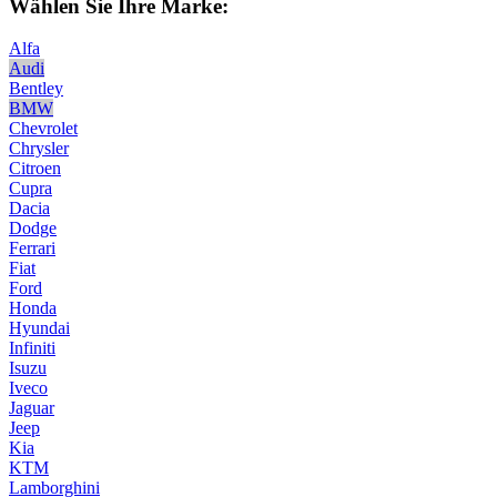
Wählen Sie Ihre Marke:
Alfa
Audi
Bentley
BMW
Chevrolet
Chrysler
Citroen
Cupra
Dacia
Dodge
Ferrari
Fiat
Ford
Honda
Hyundai
Infiniti
Isuzu
Iveco
Jaguar
Jeep
Kia
KTM
Lamborghini