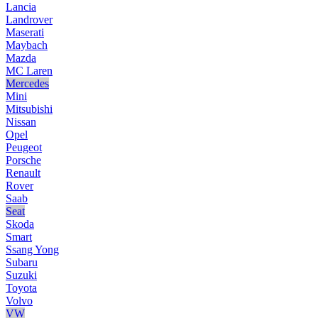
Lancia
Landrover
Maserati
Maybach
Mazda
MC Laren
Mercedes
Mini
Mitsubishi
Nissan
Opel
Peugeot
Porsche
Renault
Rover
Saab
Seat
Skoda
Smart
Ssang Yong
Subaru
Suzuki
Toyota
Volvo
VW