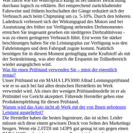
Was zuerst wie ein Widerspruch klingt ist bei näherer Betrachtung
durchaus logisch zu erklären. Bei entsprechend zurückhaltender
Fahrweise und frühem hochschalten der Gänge reduziert sich der
Verbrauch auch beim Chiptuning um ca. 5-10%. Durch den höheren
Ladedruck verbessert sich der Wirkungsgrad des Motors und bei
Ausnutzung des früher zur Verfügung stehenden Drehmomentes
erreichen Sie insgesamt gesehen ein niedrigeres Drehzahlniveau -
was zu einem geringeren Verbrauch führt. Erst wenn Sie stärker
beschleunigen haben Sie ein Leistungsplus zur Verfügung was den
Fahrleistungen und dem Fahrspaß zugute kommt. Natürlich
benötigen Sie in diesem Moment geringfügig mehr Kraftstoff als mit
der Serienleistung, was aber durch die Ersparnis im Teillastbereich
wieder ausgeglichen wird.
Was für einen Prüfstand verwenden Sie – misst der eigentlich
genau?
Unser Prüfstand ist ein MAHA LPS3000 Allrad Leistungsprüfstand
wie er so auch bei fast allen deutschen Herstellern im Werk
verwendet wird. Als eines der wenigen Prüfstandmodelle ist er als
Prüfmittel vor Gericht akzeptiert. Führende Hersteller geben eine
Produktempfehlung für diesen Prüfstand.
Warum wird das Auto nicht ab Werk mit der von Ihnen gebotenen
Leistung ausgeliefert?
Die Hersteller haben die besten Ingenieure, das ist sicher. Leider
müssen sich diese einem gewissen Druck von Seiten des Marketings
beugen. Wenn ein 2.0TDI mit 143PS gut genug ist um gegen einen