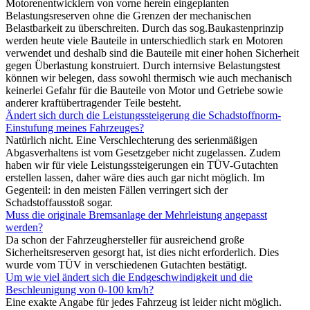
Motorenentwicklern von vorne herein eingeplanten
Belastungsreserven ohne die Grenzen der mechanischen
Belastbarkeit zu überschreiten. Durch das sog.Baukastenprinzip
werden heute viele Bauteile in unterschiedlich stark en Motoren
verwendet und deshalb sind die Bauteile mit einer hohen Sicherheit
gegen Überlastung konstruiert. Durch internsive Belastungstest
können wir belegen, dass sowohl thermisch wie auch mechanisch
keinerlei Gefahr für die Bauteile von Motor und Getriebe sowie
anderer kraftübertragender Teile besteht.
Ändert sich durch die Leistungssteigerung die Schadstoffnorm-
Einstufung meines Fahrzeuges?
Natürlich nicht. Eine Verschlechterung des serienmäßigen
Abgasverhaltens ist vom Gesetzgeber nicht zugelassen. Zudem
haben wir für viele Leistungssteigerungen ein TÜV-Gutachten
erstellen lassen, daher wäre dies auch gar nicht möglich. Im
Gegenteil: in den meisten Fällen verringert sich der
Schadstoffausstoß sogar.
Muss die originale Bremsanlage der Mehrleistung angepasst
werden?
Da schon der Fahrzeughersteller für ausreichend große
Sicherheitsreserven gesorgt hat, ist dies nicht erforderlich. Dies
wurde vom TÜV in verschiedenen Gutachten bestätigt.
Um wie viel ändert sich die Endgeschwindigkeit und die
Beschleunigung von 0-100 km/h?
Eine exakte Angabe für jedes Fahrzeug ist leider nicht möglich.