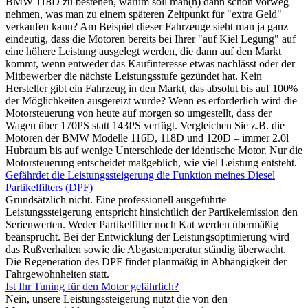
BMW 118D zu bestehen, warum soll man(n) dann schon vorweg
nehmen, was man zu einem späteren Zeitpunkt für "extra Geld"
verkaufen kann? Am Beispiel dieser Fahrzeuge sieht man ja ganz
eindeutig, dass die Motoren bereits bei Ihrer "auf Kiel Legung" auf
eine höhere Leistung ausgelegt werden, die dann auf den Markt
kommt, wenn entweder das Kaufinteresse etwas nachlässt oder der
Mitbewerber die nächste Leistungsstufe gezündet hat. Kein
Hersteller gibt ein Fahrzeug in den Markt, das absolut bis auf 100%
der Möglichkeiten ausgereizt wurde? Wenn es erforderlich wird die
Motorsteuerung von heute auf morgen so umgestellt, dass der
Wagen über 170PS statt 143PS verfügt. Vergleichen Sie z.B. die
Motoren der BMW Modelle 116D, 118D und 120D – immer 2.0l
Hubraum bis auf wenige Unterschiede der identische Motor. Nur die
Motorsteuerung entscheidet maßgeblich, wie viel Leistung entsteht.
Gefährdet die Leistungssteigerung die Funktion meines Diesel
Partikelfilters (DPF)
Grundsätzlich nicht. Eine professionell ausgeführte
Leistungssteigerung entspricht hinsichtlich der Partikelemission den
Serienwerten. Weder Partikelfilter noch Kat werden übermäßig
beansprucht. Bei der Entwicklung der Leistungsoptimierung wird
das Rußverhalten sowie die Abgastemperatur ständig überwacht.
Die Regeneration des DPF findet planmäßig in Abhängigkeit der
Fahrgewohnheiten statt.
Ist Ihr Tuning für den Motor gefährlich?
Nein, unsere Leistungssteigerung nutzt die von den