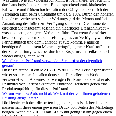
Was zuerst wie ein Widerspruch klingt ist bei näherer Betrachtung
durchaus logisch zu erklären. Bei entsprechend zurückhaltender
Fahrweise und frühem hochschalten der Gänge reduziert sich der
Verbrauch auch beim Chiptuning um ca. 5-10%. Durch den höheren
Ladedruck verbessert sich der Wirkungsgrad des Motors und bei
Ausnutzung des früher zur Verfügung stehenden Drehmomentes
erreichen Sie insgesamt gesehen ein niedrigeres Drehzahlniveau -
was zu einem geringeren Verbrauch führt. Erst wenn Sie stärker
beschleunigen haben Sie ein Leistungsplus zur Verfügung was den
Fahrleistungen und dem Fahrspaß zugute kommt. Natürlich
benötigen Sie in diesem Moment geringfügig mehr Kraftstoff als mit
der Serienleistung, was aber durch die Ersparnis im Teillastbereich
wieder ausgeglichen wird.
Was für einen Prüfstand verwenden Sie – misst der eigentlich
genau?
Unser Prüfstand ist ein MAHA LPS3000 Allrad Leistungsprüfstand
wie er so auch bei fast allen deutschen Herstellern im Werk
verwendet wird. Als eines der wenigen Prüfstandmodelle ist er als
Prüfmittel vor Gericht akzeptiert. Führende Hersteller geben eine
Produktempfehlung für diesen Prüfstand.
Warum wird das Auto nicht ab Werk mit der von Ihnen gebotenen
Leistung ausgeliefert?
Die Hersteller haben die besten Ingenieure, das ist sicher. Leider
müssen sich diese einem gewissen Druck von Seiten des Marketings
beugen. Wenn ein 2.0TDI mit 143PS gut genug ist um gegen einen