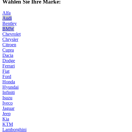
Wählen Sie Ihre Marke:
Alfa
Audi
Bentley
BMW
Chevrolet
Chrysler
Citroen
Cupra
Dacia
Dodge
Ferrari
Fiat
Ford
Honda
Hyundai
Infiniti
Isuzu
Iveco
Jaguar
Jeep
Kia
KTM
Lamborghini