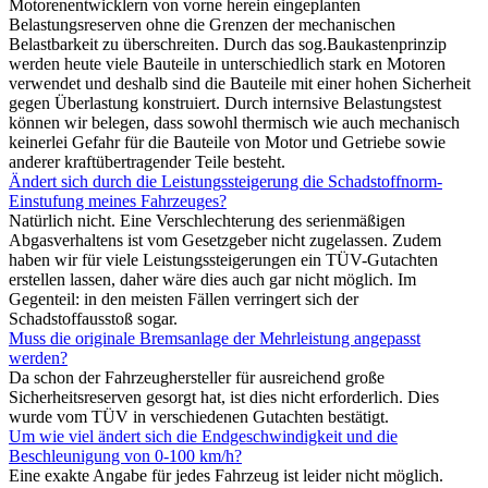
Motorenentwicklern von vorne herein eingeplanten
Belastungsreserven ohne die Grenzen der mechanischen
Belastbarkeit zu überschreiten. Durch das sog.Baukastenprinzip
werden heute viele Bauteile in unterschiedlich stark en Motoren
verwendet und deshalb sind die Bauteile mit einer hohen Sicherheit
gegen Überlastung konstruiert. Durch internsive Belastungstest
können wir belegen, dass sowohl thermisch wie auch mechanisch
keinerlei Gefahr für die Bauteile von Motor und Getriebe sowie
anderer kraftübertragender Teile besteht.
Ändert sich durch die Leistungssteigerung die Schadstoffnorm-
Einstufung meines Fahrzeuges?
Natürlich nicht. Eine Verschlechterung des serienmäßigen
Abgasverhaltens ist vom Gesetzgeber nicht zugelassen. Zudem
haben wir für viele Leistungssteigerungen ein TÜV-Gutachten
erstellen lassen, daher wäre dies auch gar nicht möglich. Im
Gegenteil: in den meisten Fällen verringert sich der
Schadstoffausstoß sogar.
Muss die originale Bremsanlage der Mehrleistung angepasst
werden?
Da schon der Fahrzeughersteller für ausreichend große
Sicherheitsreserven gesorgt hat, ist dies nicht erforderlich. Dies
wurde vom TÜV in verschiedenen Gutachten bestätigt.
Um wie viel ändert sich die Endgeschwindigkeit und die
Beschleunigung von 0-100 km/h?
Eine exakte Angabe für jedes Fahrzeug ist leider nicht möglich.