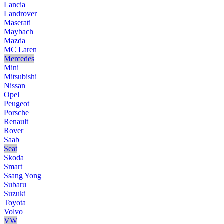
Lancia
Landrover
Maserati
Maybach
Mazda
MC Laren
Mercedes
Mini
Mitsubishi
Nissan
Opel
Peugeot
Porsche
Renault
Rover
Saab
Seat
Skoda
Smart
Ssang Yong
Subaru
Suzuki
Toyota
Volvo
VW