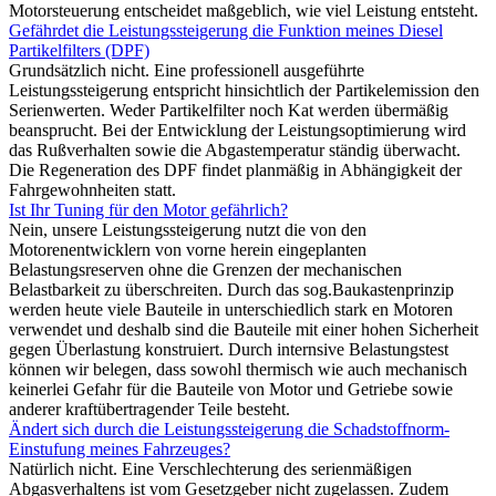
Motorsteuerung entscheidet maßgeblich, wie viel Leistung entsteht.
Gefährdet die Leistungssteigerung die Funktion meines Diesel
Partikelfilters (DPF)
Grundsätzlich nicht. Eine professionell ausgeführte
Leistungssteigerung entspricht hinsichtlich der Partikelemission den
Serienwerten. Weder Partikelfilter noch Kat werden übermäßig
beansprucht. Bei der Entwicklung der Leistungsoptimierung wird
das Rußverhalten sowie die Abgastemperatur ständig überwacht.
Die Regeneration des DPF findet planmäßig in Abhängigkeit der
Fahrgewohnheiten statt.
Ist Ihr Tuning für den Motor gefährlich?
Nein, unsere Leistungssteigerung nutzt die von den
Motorenentwicklern von vorne herein eingeplanten
Belastungsreserven ohne die Grenzen der mechanischen
Belastbarkeit zu überschreiten. Durch das sog.Baukastenprinzip
werden heute viele Bauteile in unterschiedlich stark en Motoren
verwendet und deshalb sind die Bauteile mit einer hohen Sicherheit
gegen Überlastung konstruiert. Durch internsive Belastungstest
können wir belegen, dass sowohl thermisch wie auch mechanisch
keinerlei Gefahr für die Bauteile von Motor und Getriebe sowie
anderer kraftübertragender Teile besteht.
Ändert sich durch die Leistungssteigerung die Schadstoffnorm-
Einstufung meines Fahrzeuges?
Natürlich nicht. Eine Verschlechterung des serienmäßigen
Abgasverhaltens ist vom Gesetzgeber nicht zugelassen. Zudem