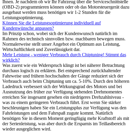
Ihnen. Je nachdem ob wir Ihr Fahrzeug über die Serviceschnittstelle
(OBD-2) programmieren können oder ob das Motorsteuergerät dazu
ausgebaut werden muss benötigen wir 1-2 Stunden für die
Leistungsoptimierung.
Können Sie die Leistungsoptimierung individuell auf
Kundenwünsche anpassen?
Im Prinzip schon, wobei sich der Kundenwunsch natürlich im
Rahmen des technisch sinnvollen bzw. machbaren bewegen muss.
Normalerweise stellt unser Angebot ein Optimum aus Leistung,
Wirtschaftlichkeit und Zuverlässigkeit dar.
Mehr Leistung - weniger Verbrauch durch Chiptuning! Stimmt das
wirklich?
Was zuerst wie ein Widerspruch klingt ist bei näherer Betrachtung
durchaus logisch zu erklären. Bei entsprechend zurückhaltender
Fahrweise und frühem hochschalten der Gänge reduziert sich der
Verbrauch auch beim Chiptuning um ca. 5-10%. Durch den höheren
Ladedruck verbessert sich der Wirkungsgrad des Motors und bei
Ausnutzung des früher zur Verfügung stehenden Drehmomentes
erreichen Sie insgesamt gesehen ein niedrigeres Drehzahlniveau -
was zu einem geringeren Verbrauch führt. Erst wenn Sie stärker
beschleunigen haben Sie ein Leistungsplus zur Verfügung was den
Fahrleistungen und dem Fahrspaß zugute kommt. Natürlich
benötigen Sie in diesem Moment geringfügig mehr Kraftstoff als mit
der Serienleistung, was aber durch die Ersparnis im Teillastbereich
wieder ausgeglichen wird.