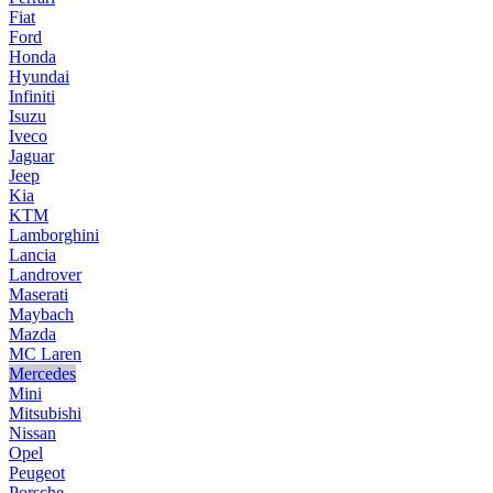
Fiat
Ford
Honda
Hyundai
Infiniti
Isuzu
Iveco
Jaguar
Jeep
Kia
KTM
Lamborghini
Lancia
Landrover
Maserati
Maybach
Mazda
MC Laren
Mercedes
Mini
Mitsubishi
Nissan
Opel
Peugeot
Porsche