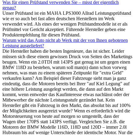
Was für einen Prüfstand verwenden Sie – misst der eigentlich
genau?
Unser Prüfstand ist ein MAHA LPS3000 Allrad Leistungsprüfstand
wie er so auch bei fast allen deutschen Herstellern im Werk
verwendet wird. Als eines der wenigen Prüfstandmodelle ist er als
Prüfmittel vor Gericht akzeptiert. Führende Hersteller geben eine
Produktempfehlung für diesen Prüfstand.
Warum wird das Auto nicht ab Werk mit der von Ihnen gebotenen
Leistung ausgeliefert?
Die Hersteller haben die besten Ingenieure, das ist sicher. Leider
müssen sich diese einem gewissen Druck von Seiten des Marketings
beugen. Wenn ein 2.0TDI mit 143PS gut genug ist um gegen einen
BMW 118D zu bestehen, warum soll man(n) dann schon vorweg
nehmen, was man zu einem späteren Zeitpunkt für "extra Geld"
verkaufen kann? Am Beispiel dieser Fahrzeuge sieht man ja ganz
eindeutig, dass die Motoren bereits bei Ihrer "auf Kiel Legung" auf
eine höhere Leistung ausgelegt werden, die dann auf den Markt
kommt, wenn entweder das Kaufinteresse etwas nachlässt oder der
Mitbewerber die nächste Leistungsstufe gezündet hat. Kein
Hersteller gibt ein Fahrzeug in den Markt, das absolut bis auf 100%
der Möglichkeiten ausgereizt wurde? Wenn es erforderlich wird die
Motorsteuerung von heute auf morgen so umgestellt, dass der
Wagen über 170PS statt 143PS verfügt. Vergleichen Sie z.B. die
Motoren der BMW Modelle 116D, 118D und 120D – immer 2.0l
Hubraum bis auf wenige Unterschiede der identische Motor. Nur die