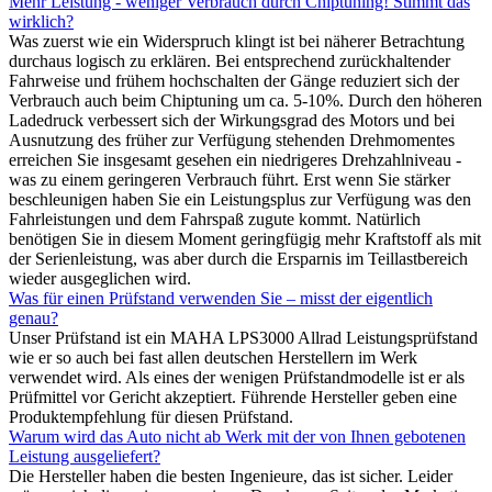
Mehr Leistung - weniger Verbrauch durch Chiptuning! Stimmt das
wirklich?
Was zuerst wie ein Widerspruch klingt ist bei näherer Betrachtung
durchaus logisch zu erklären. Bei entsprechend zurückhaltender
Fahrweise und frühem hochschalten der Gänge reduziert sich der
Verbrauch auch beim Chiptuning um ca. 5-10%. Durch den höheren
Ladedruck verbessert sich der Wirkungsgrad des Motors und bei
Ausnutzung des früher zur Verfügung stehenden Drehmomentes
erreichen Sie insgesamt gesehen ein niedrigeres Drehzahlniveau -
was zu einem geringeren Verbrauch führt. Erst wenn Sie stärker
beschleunigen haben Sie ein Leistungsplus zur Verfügung was den
Fahrleistungen und dem Fahrspaß zugute kommt. Natürlich
benötigen Sie in diesem Moment geringfügig mehr Kraftstoff als mit
der Serienleistung, was aber durch die Ersparnis im Teillastbereich
wieder ausgeglichen wird.
Was für einen Prüfstand verwenden Sie – misst der eigentlich
genau?
Unser Prüfstand ist ein MAHA LPS3000 Allrad Leistungsprüfstand
wie er so auch bei fast allen deutschen Herstellern im Werk
verwendet wird. Als eines der wenigen Prüfstandmodelle ist er als
Prüfmittel vor Gericht akzeptiert. Führende Hersteller geben eine
Produktempfehlung für diesen Prüfstand.
Warum wird das Auto nicht ab Werk mit der von Ihnen gebotenen
Leistung ausgeliefert?
Die Hersteller haben die besten Ingenieure, das ist sicher. Leider