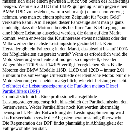
müssen sich diese einem gewissen Druck von Seiten des Marketings
beugen. Wenn ein 2.0TDI mit 143PS gut genug ist um gegen einen
BMW 118D zu bestehen, warum soll man(n) dann schon vorweg
nehmen, was man zu einem späteren Zeitpunkt für "extra Geld"
verkaufen kann? Am Beispiel dieser Fahrzeuge sieht man ja ganz
eindeutig, dass die Motoren bereits bei Ihrer "auf Kiel Legung" auf
eine höhere Leistung ausgelegt werden, die dann auf den Markt
kommt, wenn entweder das Kaufinteresse etwas nachlässt oder der
Mitbewerber die nächste Leistungsstufe gezündet hat. Kein
Hersteller gibt ein Fahrzeug in den Markt, das absolut bis auf 100%
der Möglichkeiten ausgereizt wurde? Wenn es erforderlich wird die
Motorsteuerung von heute auf morgen so umgestellt, dass der
Wagen über 170PS statt 143PS verfügt. Vergleichen Sie z.B. die
Motoren der BMW Modelle 116D, 118D und 120D – immer 2.0l
Hubraum bis auf wenige Unterschiede der identische Motor. Nur die
Motorsteuerung entscheidet maßgeblich, wie viel Leistung entsteht.
Gefährdet die Leistungssteigerung die Funktion meines Diesel
Partikelfilters (DPF)
Grundsätzlich nicht. Eine professionell ausgeführte
Leistungssteigerung entspricht hinsichtlich der Partikelemission den
Serienwerten. Weder Partikelfilter noch Kat werden übermäßig
beansprucht. Bei der Entwicklung der Leistungsoptimierung wird
das Rußverhalten sowie die Abgastemperatur ständig überwacht.
Die Regeneration des DPF findet planmäßig in Abhängigkeit der
Fahrgewohnheiten statt.