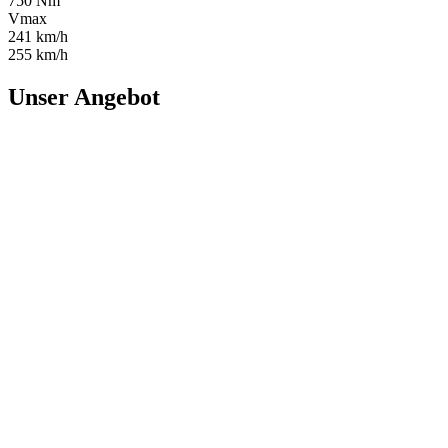
750 Nm
Vmax
241 km/h
255 km/h
Unser Angebot