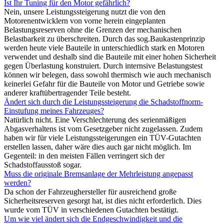
Ist Ihr Tuning für den Motor gefährlich?
Nein, unsere Leistungssteigerung nutzt die von den
Motorenentwicklern von vorne herein eingeplanten
Belastungsreserven ohne die Grenzen der mechanischen
Belastbarkeit zu überschreiten. Durch das sog.Baukastenprinzip
werden heute viele Bauteile in unterschiedlich stark en Motoren
verwendet und deshalb sind die Bauteile mit einer hohen Sicherheit
gegen Überlastung konstruiert. Durch internsive Belastungstest
können wir belegen, dass sowohl thermisch wie auch mechanisch
keinerlei Gefahr für die Bauteile von Motor und Getriebe sowie
anderer kraftübertragender Teile besteht.
Ändert sich durch die Leistungssteigerung die Schadstoffnorm-
Einstufung meines Fahrzeuges?
Natürlich nicht. Eine Verschlechterung des serienmäßigen
Abgasverhaltens ist vom Gesetzgeber nicht zugelassen. Zudem
haben wir für viele Leistungssteigerungen ein TÜV-Gutachten
erstellen lassen, daher wäre dies auch gar nicht möglich. Im
Gegenteil: in den meisten Fällen verringert sich der
Schadstoffausstoß sogar.
Muss die originale Bremsanlage der Mehrleistung angepasst
werden?
Da schon der Fahrzeughersteller für ausreichend große
Sicherheitsreserven gesorgt hat, ist dies nicht erforderlich. Dies
wurde vom TÜV in verschiedenen Gutachten bestätigt.
Um wie viel ändert sich die Endgeschwindigkeit und die