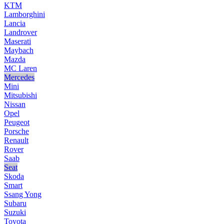
KTM
Lamborghini
Lancia
Landrover
Maserati
Maybach
Mazda
MC Laren
Mercedes
Mini
Mitsubishi
Nissan
Opel
Peugeot
Porsche
Renault
Rover
Saab
Seat
Skoda
Smart
Ssang Yong
Subaru
Suzuki
Toyota