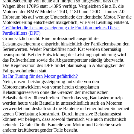
Motorsteuerung von heute auf morgen so umgestellt, dass der
Wagen über 170PS statt 143PS verfügt. Vergleichen Sie z.B. die
Motoren der BMW Modelle 116D, 118D und 120D – immer 2.0l
Hubraum bis auf wenige Unterschiede der identische Motor. Nur die
Motorsteuerung entscheidet maßgeblich, wie viel Leistung entsteht.
Gefährdet die Leistungssteigerung die Funktion meines Diesel
Partikelfilters (DPF)
Grundsätzlich nicht. Eine professionell ausgeführte
Leistungssteigerung entspricht hinsichtlich der Partikelemission den
Serienwerten. Weder Partikelfilter noch Kat werden übermäßig
beansprucht. Bei der Entwicklung der Leistungsoptimierung wird
das Rußverhalten sowie die Abgastemperatur ständig überwacht.
Die Regeneration des DPF findet planmäßig in Abhängigkeit der
Fahrgewohnheiten statt.
Ist Ihr Tuning für den Motor gefährlich?
Nein, unsere Leistungssteigerung nutzt die von den
Motorenentwicklern von vorne herein eingeplanten
Belastungsreserven ohne die Grenzen der mechanischen
Belastbarkeit zu überschreiten. Durch das sog.Baukastenprinzip
werden heute viele Bauteile in unterschiedlich stark en Motoren
verwendet und deshalb sind die Bauteile mit einer hohen Sicherheit
gegen Überlastung konstruiert. Durch internsive Belastungstest
können wir belegen, dass sowohl thermisch wie auch mechanisch
keinerlei Gefahr für die Bauteile von Motor und Getriebe sowie
anderer kraftübertragender Teile besteht.