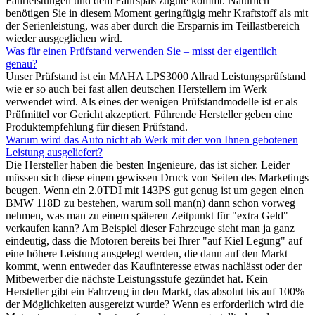
Fahrleistungen und dem Fahrspaß zugute kommt. Natürlich
benötigen Sie in diesem Moment geringfügig mehr Kraftstoff als mit
der Serienleistung, was aber durch die Ersparnis im Teillastbereich
wieder ausgeglichen wird.
Was für einen Prüfstand verwenden Sie – misst der eigentlich
genau?
Unser Prüfstand ist ein MAHA LPS3000 Allrad Leistungsprüfstand
wie er so auch bei fast allen deutschen Herstellern im Werk
verwendet wird. Als eines der wenigen Prüfstandmodelle ist er als
Prüfmittel vor Gericht akzeptiert. Führende Hersteller geben eine
Produktempfehlung für diesen Prüfstand.
Warum wird das Auto nicht ab Werk mit der von Ihnen gebotenen
Leistung ausgeliefert?
Die Hersteller haben die besten Ingenieure, das ist sicher. Leider
müssen sich diese einem gewissen Druck von Seiten des Marketings
beugen. Wenn ein 2.0TDI mit 143PS gut genug ist um gegen einen
BMW 118D zu bestehen, warum soll man(n) dann schon vorweg
nehmen, was man zu einem späteren Zeitpunkt für "extra Geld"
verkaufen kann? Am Beispiel dieser Fahrzeuge sieht man ja ganz
eindeutig, dass die Motoren bereits bei Ihrer "auf Kiel Legung" auf
eine höhere Leistung ausgelegt werden, die dann auf den Markt
kommt, wenn entweder das Kaufinteresse etwas nachlässt oder der
Mitbewerber die nächste Leistungsstufe gezündet hat. Kein
Hersteller gibt ein Fahrzeug in den Markt, das absolut bis auf 100%
der Möglichkeiten ausgereizt wurde? Wenn es erforderlich wird die