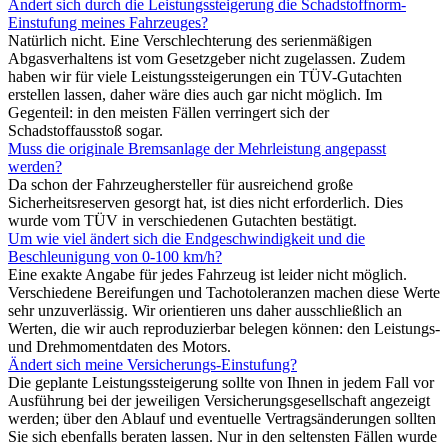
Ändert sich durch die Leistungssteigerung die Schadstoffnorm-
Einstufung meines Fahrzeuges?
Natürlich nicht. Eine Verschlechterung des serienmäßigen
Abgasverhaltens ist vom Gesetzgeber nicht zugelassen. Zudem
haben wir für viele Leistungssteigerungen ein TÜV-Gutachten
erstellen lassen, daher wäre dies auch gar nicht möglich. Im
Gegenteil: in den meisten Fällen verringert sich der
Schadstoffausstoß sogar.
Muss die originale Bremsanlage der Mehrleistung angepasst
werden?
Da schon der Fahrzeughersteller für ausreichend große
Sicherheitsreserven gesorgt hat, ist dies nicht erforderlich. Dies
wurde vom TÜV in verschiedenen Gutachten bestätigt.
Um wie viel ändert sich die Endgeschwindigkeit und die
Beschleunigung von 0-100 km/h?
Eine exakte Angabe für jedes Fahrzeug ist leider nicht möglich.
Verschiedene Bereifungen und Tachotoleranzen machen diese Werte
sehr unzuverlässig. Wir orientieren uns daher ausschließlich an
Werten, die wir auch reproduzierbar belegen können: den Leistungs-
und Drehmomentdaten des Motors.
Ändert sich meine Versicherungs-Einstufung?
Die geplante Leistungssteigerung sollte von Ihnen in jedem Fall vor
Ausführung bei der jeweiligen Versicherungsgesellschaft angezeigt
werden; über den Ablauf und eventuelle Vertragsänderungen sollten
Sie sich ebenfalls beraten lassen. Nur in den seltensten Fällen wurde