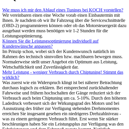
Wie muss ich mir den Ablauf eines Tunings bei KOCH vorstellen?
Wir vereinbaren einen eine Woche vorab einen Einbautermin mit
Ihnen. Je nachdem ob wir Ihr Fahrzeug über die Serviceschnittstelle
(OBD-2) programmieren können oder ob das Motorsteuergerät dazu
ausgebaut werden muss benötigen wir 1-2 Stunden für die
Leistungsoptimierung.
Können Sie die Leistungsoptimierung individuell auf
Kundenwünsche anpassen?
Im Prinzip schon, wobei sich der Kundenwunsch natürlich im
Rahmen des technisch sinnvollen bzw. machbaren bewegen muss.
Normalerweise stellt unser Angebot ein Optimum aus Leistung,
Wirtschaftlichkeit und Zuverlässigkeit dar.
Mehr Leistung - weniger Verbrauch durch Chiptuning! Stimmt das
wirklich?
Was zuerst wie ein Widerspruch klingt ist bei näherer Betrachtung
durchaus logisch zu erklären. Bei entsprechend zurückhaltender
Fahrweise und frühem hochschalten der Gänge reduziert sich der
Verbrauch auch beim Chiptuning um ca. 5-10%. Durch den höheren
Ladedruck verbessert sich der Wirkungsgrad des Motors und bei
Ausnutzung des früher zur Verfügung stehenden Drehmomentes
erreichen Sie insgesamt gesehen ein niedrigeres Drehzahlniveau -
was zu einem geringeren Verbrauch führt. Erst wenn Sie stärker
beschleunigen haben Sie ein Leistungsplus zur Verfügung was den