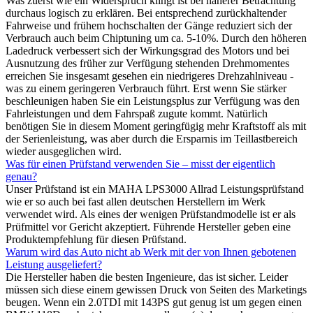
Was zuerst wie ein Widerspruch klingt ist bei näherer Betrachtung
durchaus logisch zu erklären. Bei entsprechend zurückhaltender
Fahrweise und frühem hochschalten der Gänge reduziert sich der
Verbrauch auch beim Chiptuning um ca. 5-10%. Durch den höheren
Ladedruck verbessert sich der Wirkungsgrad des Motors und bei
Ausnutzung des früher zur Verfügung stehenden Drehmomentes
erreichen Sie insgesamt gesehen ein niedrigeres Drehzahlniveau -
was zu einem geringeren Verbrauch führt. Erst wenn Sie stärker
beschleunigen haben Sie ein Leistungsplus zur Verfügung was den
Fahrleistungen und dem Fahrspaß zugute kommt. Natürlich
benötigen Sie in diesem Moment geringfügig mehr Kraftstoff als mit
der Serienleistung, was aber durch die Ersparnis im Teillastbereich
wieder ausgeglichen wird.
Was für einen Prüfstand verwenden Sie – misst der eigentlich
genau?
Unser Prüfstand ist ein MAHA LPS3000 Allrad Leistungsprüfstand
wie er so auch bei fast allen deutschen Herstellern im Werk
verwendet wird. Als eines der wenigen Prüfstandmodelle ist er als
Prüfmittel vor Gericht akzeptiert. Führende Hersteller geben eine
Produktempfehlung für diesen Prüfstand.
Warum wird das Auto nicht ab Werk mit der von Ihnen gebotenen
Leistung ausgeliefert?
Die Hersteller haben die besten Ingenieure, das ist sicher. Leider
müssen sich diese einem gewissen Druck von Seiten des Marketings
beugen. Wenn ein 2.0TDI mit 143PS gut genug ist um gegen einen