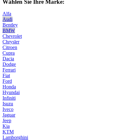
Wählen Sie Ihre Marke:
Alfa
Audi
Bentley
BMW
Chevrolet
Chrysler
Citroen
Cupra
Dacia
Dodge
Ferrari
Fiat
Ford
Honda
Hyundai
Infiniti
Isuzu
Iveco
Jaguar
Jeep
Kia
KTM
Lamborghini