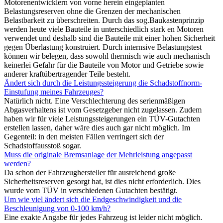
Motorenentwicklern von vorne herein eingeplanten
Belastungsreserven ohne die Grenzen der mechanischen
Belastbarkeit zu überschreiten. Durch das sog.Baukastenprinzip
werden heute viele Bauteile in unterschiedlich stark en Motoren
verwendet und deshalb sind die Bauteile mit einer hohen Sicherheit
gegen Überlastung konstruiert. Durch internsive Belastungstest
können wir belegen, dass sowohl thermisch wie auch mechanisch
keinerlei Gefahr für die Bauteile von Motor und Getriebe sowie
anderer kraftübertragender Teile besteht.
Ändert sich durch die Leistungssteigerung die Schadstoffnorm-
Einstufung meines Fahrzeuges?
Natürlich nicht. Eine Verschlechterung des serienmäßigen
Abgasverhaltens ist vom Gesetzgeber nicht zugelassen. Zudem
haben wir für viele Leistungssteigerungen ein TÜV-Gutachten
erstellen lassen, daher wäre dies auch gar nicht möglich. Im
Gegenteil: in den meisten Fällen verringert sich der
Schadstoffausstoß sogar.
Muss die originale Bremsanlage der Mehrleistung angepasst
werden?
Da schon der Fahrzeughersteller für ausreichend große
Sicherheitsreserven gesorgt hat, ist dies nicht erforderlich. Dies
wurde vom TÜV in verschiedenen Gutachten bestätigt.
Um wie viel ändert sich die Endgeschwindigkeit und die
Beschleunigung von 0-100 km/h?
Eine exakte Angabe für jedes Fahrzeug ist leider nicht möglich.