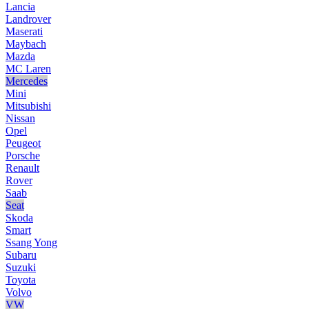
Lancia
Landrover
Maserati
Maybach
Mazda
MC Laren
Mercedes
Mini
Mitsubishi
Nissan
Opel
Peugeot
Porsche
Renault
Rover
Saab
Seat
Skoda
Smart
Ssang Yong
Subaru
Suzuki
Toyota
Volvo
VW