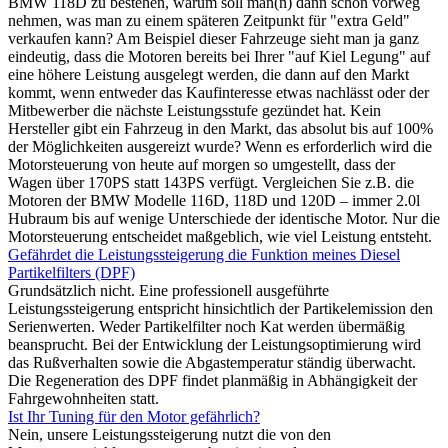
BMW 118D zu bestehen, warum soll man(n) dann schon vorweg
nehmen, was man zu einem späteren Zeitpunkt für "extra Geld"
verkaufen kann? Am Beispiel dieser Fahrzeuge sieht man ja ganz
eindeutig, dass die Motoren bereits bei Ihrer "auf Kiel Legung" auf
eine höhere Leistung ausgelegt werden, die dann auf den Markt
kommt, wenn entweder das Kaufinteresse etwas nachlässt oder der
Mitbewerber die nächste Leistungsstufe gezündet hat. Kein
Hersteller gibt ein Fahrzeug in den Markt, das absolut bis auf 100%
der Möglichkeiten ausgereizt wurde? Wenn es erforderlich wird die
Motorsteuerung von heute auf morgen so umgestellt, dass der
Wagen über 170PS statt 143PS verfügt. Vergleichen Sie z.B. die
Motoren der BMW Modelle 116D, 118D und 120D – immer 2.0l
Hubraum bis auf wenige Unterschiede der identische Motor. Nur die
Motorsteuerung entscheidet maßgeblich, wie viel Leistung entsteht.
Gefährdet die Leistungssteigerung die Funktion meines Diesel
Partikelfilters (DPF)
Grundsätzlich nicht. Eine professionell ausgeführte
Leistungssteigerung entspricht hinsichtlich der Partikelemission den
Serienwerten. Weder Partikelfilter noch Kat werden übermäßig
beansprucht. Bei der Entwicklung der Leistungsoptimierung wird
das Rußverhalten sowie die Abgastemperatur ständig überwacht.
Die Regeneration des DPF findet planmäßig in Abhängigkeit der
Fahrgewohnheiten statt.
Ist Ihr Tuning für den Motor gefährlich?
Nein, unsere Leistungssteigerung nutzt die von den