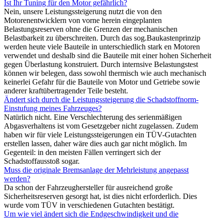
Ist Ihr Tuning für den Motor gefährlich?
Nein, unsere Leistungssteigerung nutzt die von den
Motorenentwicklern von vorne herein eingeplanten
Belastungsreserven ohne die Grenzen der mechanischen
Belastbarkeit zu überschreiten. Durch das sog.Baukastenprinzip
werden heute viele Bauteile in unterschiedlich stark en Motoren
verwendet und deshalb sind die Bauteile mit einer hohen Sicherheit
gegen Überlastung konstruiert. Durch internsive Belastungstest
können wir belegen, dass sowohl thermisch wie auch mechanisch
keinerlei Gefahr für die Bauteile von Motor und Getriebe sowie
anderer kraftübertragender Teile besteht.
Ändert sich durch die Leistungssteigerung die Schadstoffnorm-
Einstufung meines Fahrzeuges?
Natürlich nicht. Eine Verschlechterung des serienmäßigen
Abgasverhaltens ist vom Gesetzgeber nicht zugelassen. Zudem
haben wir für viele Leistungssteigerungen ein TÜV-Gutachten
erstellen lassen, daher wäre dies auch gar nicht möglich. Im
Gegenteil: in den meisten Fällen verringert sich der
Schadstoffausstoß sogar.
Muss die originale Bremsanlage der Mehrleistung angepasst
werden?
Da schon der Fahrzeughersteller für ausreichend große
Sicherheitsreserven gesorgt hat, ist dies nicht erforderlich. Dies
wurde vom TÜV in verschiedenen Gutachten bestätigt.
Um wie viel ändert sich die Endgeschwindigkeit und die