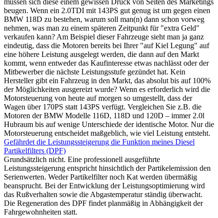
müssen sich diese einem gewissen Druck von Seiten des Marketings
beugen. Wenn ein 2.0TDI mit 143PS gut genug ist um gegen einen
BMW 118D zu bestehen, warum soll man(n) dann schon vorweg
nehmen, was man zu einem späteren Zeitpunkt für "extra Geld"
verkaufen kann? Am Beispiel dieser Fahrzeuge sieht man ja ganz
eindeutig, dass die Motoren bereits bei Ihrer "auf Kiel Legung" auf
eine höhere Leistung ausgelegt werden, die dann auf den Markt
kommt, wenn entweder das Kaufinteresse etwas nachlässt oder der
Mitbewerber die nächste Leistungsstufe gezündet hat. Kein
Hersteller gibt ein Fahrzeug in den Markt, das absolut bis auf 100%
der Möglichkeiten ausgereizt wurde? Wenn es erforderlich wird die
Motorsteuerung von heute auf morgen so umgestellt, dass der
Wagen über 170PS statt 143PS verfügt. Vergleichen Sie z.B. die
Motoren der BMW Modelle 116D, 118D und 120D – immer 2.0l
Hubraum bis auf wenige Unterschiede der identische Motor. Nur die
Motorsteuerung entscheidet maßgeblich, wie viel Leistung entsteht.
Gefährdet die Leistungssteigerung die Funktion meines Diesel
Partikelfilters (DPF)
Grundsätzlich nicht. Eine professionell ausgeführte
Leistungssteigerung entspricht hinsichtlich der Partikelemission den
Serienwerten. Weder Partikelfilter noch Kat werden übermäßig
beansprucht. Bei der Entwicklung der Leistungsoptimierung wird
das Rußverhalten sowie die Abgastemperatur ständig überwacht.
Die Regeneration des DPF findet planmäßig in Abhängigkeit der
Fahrgewohnheiten statt.