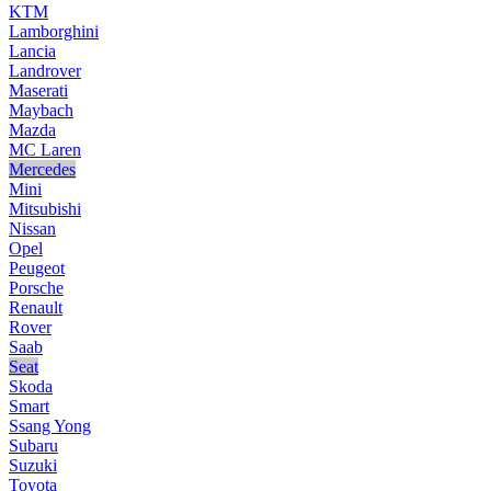
KTM
Lamborghini
Lancia
Landrover
Maserati
Maybach
Mazda
MC Laren
Mercedes
Mini
Mitsubishi
Nissan
Opel
Peugeot
Porsche
Renault
Rover
Saab
Seat
Skoda
Smart
Ssang Yong
Subaru
Suzuki
Toyota