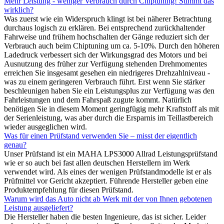
Mehr Leistung - weniger Verbrauch durch Chiptuning! Stimmt das
wirklich?
Was zuerst wie ein Widerspruch klingt ist bei näherer Betrachtung
durchaus logisch zu erklären. Bei entsprechend zurückhaltender
Fahrweise und frühem hochschalten der Gänge reduziert sich der
Verbrauch auch beim Chiptuning um ca. 5-10%. Durch den höheren
Ladedruck verbessert sich der Wirkungsgrad des Motors und bei
Ausnutzung des früher zur Verfügung stehenden Drehmomentes
erreichen Sie insgesamt gesehen ein niedrigeres Drehzahlniveau -
was zu einem geringeren Verbrauch führt. Erst wenn Sie stärker
beschleunigen haben Sie ein Leistungsplus zur Verfügung was den
Fahrleistungen und dem Fahrspaß zugute kommt. Natürlich
benötigen Sie in diesem Moment geringfügig mehr Kraftstoff als mit
der Serienleistung, was aber durch die Ersparnis im Teillastbereich
wieder ausgeglichen wird.
Was für einen Prüfstand verwenden Sie – misst der eigentlich
genau?
Unser Prüfstand ist ein MAHA LPS3000 Allrad Leistungsprüfstand
wie er so auch bei fast allen deutschen Herstellern im Werk
verwendet wird. Als eines der wenigen Prüfstandmodelle ist er als
Prüfmittel vor Gericht akzeptiert. Führende Hersteller geben eine
Produktempfehlung für diesen Prüfstand.
Warum wird das Auto nicht ab Werk mit der von Ihnen gebotenen
Leistung ausgeliefert?
Die Hersteller haben die besten Ingenieure, das ist sicher. Leider