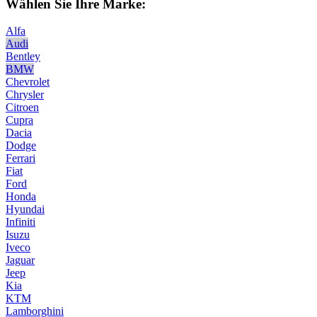
Wählen Sie Ihre Marke:
Alfa
Audi
Bentley
BMW
Chevrolet
Chrysler
Citroen
Cupra
Dacia
Dodge
Ferrari
Fiat
Ford
Honda
Hyundai
Infiniti
Isuzu
Iveco
Jaguar
Jeep
Kia
KTM
Lamborghini