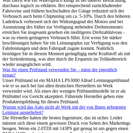
Was zuerst wie ein Widerspruch klingt ist bei näherer Betrachtung
durchaus logisch zu erklären. Bei entsprechend zurückhaltender
Fahrweise und frühem hochschalten der Gänge reduziert sich der
Verbrauch auch beim Chiptuning um ca. 5-10%. Durch den höheren
Ladedruck verbessert sich der Wirkungsgrad des Motors und bei
Ausnutzung des früher zur Verfügung stehenden Drehmomentes
erreichen Sie insgesamt gesehen ein niedrigeres Drehzahlniveau -
was zu einem geringeren Verbrauch führt. Erst wenn Sie stärker
beschleunigen haben Sie ein Leistungsplus zur Verfügung was den
Fahrleistungen und dem Fahrspaß zugute kommt. Natürlich
benötigen Sie in diesem Moment geringfügig mehr Kraftstoff als mit
der Serienleistung, was aber durch die Ersparnis im Teillastbereich
wieder ausgeglichen wird.
Was für einen Prüfstand verwenden Sie – misst der eigentlich
genau?
Unser Prüfstand ist ein MAHA LPS3000 Allrad Leistungsprüfstand
wie er so auch bei fast allen deutschen Herstellern im Werk
verwendet wird. Als eines der wenigen Prüfstandmodelle ist er als
Prüfmittel vor Gericht akzeptiert. Führende Hersteller geben eine
Produktempfehlung für diesen Prüfstand.
Warum wird das Auto nicht ab Werk mit der von Ihnen gebotenen
Leistung ausgeliefert?
Die Hersteller haben die besten Ingenieure, das ist sicher. Leider
müssen sich diese einem gewissen Druck von Seiten des Marketings
beugen. Wenn ein 2.0TDI mit 143PS gut genug ist um gegen einen