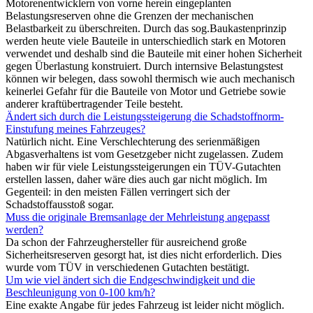
Motorenentwicklern von vorne herein eingeplanten
Belastungsreserven ohne die Grenzen der mechanischen
Belastbarkeit zu überschreiten. Durch das sog.Baukastenprinzip
werden heute viele Bauteile in unterschiedlich stark en Motoren
verwendet und deshalb sind die Bauteile mit einer hohen Sicherheit
gegen Überlastung konstruiert. Durch internsive Belastungstest
können wir belegen, dass sowohl thermisch wie auch mechanisch
keinerlei Gefahr für die Bauteile von Motor und Getriebe sowie
anderer kraftübertragender Teile besteht.
Ändert sich durch die Leistungssteigerung die Schadstoffnorm-
Einstufung meines Fahrzeuges?
Natürlich nicht. Eine Verschlechterung des serienmäßigen
Abgasverhaltens ist vom Gesetzgeber nicht zugelassen. Zudem
haben wir für viele Leistungssteigerungen ein TÜV-Gutachten
erstellen lassen, daher wäre dies auch gar nicht möglich. Im
Gegenteil: in den meisten Fällen verringert sich der
Schadstoffausstoß sogar.
Muss die originale Bremsanlage der Mehrleistung angepasst
werden?
Da schon der Fahrzeughersteller für ausreichend große
Sicherheitsreserven gesorgt hat, ist dies nicht erforderlich. Dies
wurde vom TÜV in verschiedenen Gutachten bestätigt.
Um wie viel ändert sich die Endgeschwindigkeit und die
Beschleunigung von 0-100 km/h?
Eine exakte Angabe für jedes Fahrzeug ist leider nicht möglich.