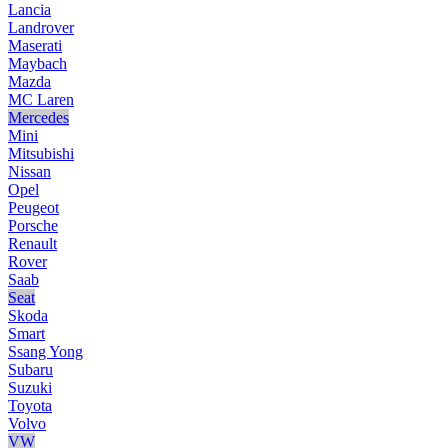
Lancia
Landrover
Maserati
Maybach
Mazda
MC Laren
Mercedes
Mini
Mitsubishi
Nissan
Opel
Peugeot
Porsche
Renault
Rover
Saab
Seat
Skoda
Smart
Ssang Yong
Subaru
Suzuki
Toyota
Volvo
VW