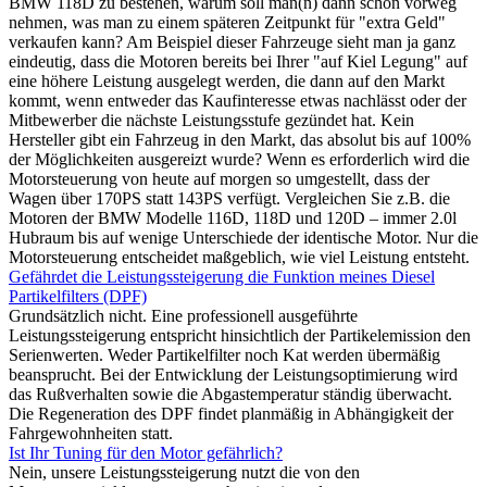
BMW 118D zu bestehen, warum soll man(n) dann schon vorweg
nehmen, was man zu einem späteren Zeitpunkt für "extra Geld"
verkaufen kann? Am Beispiel dieser Fahrzeuge sieht man ja ganz
eindeutig, dass die Motoren bereits bei Ihrer "auf Kiel Legung" auf
eine höhere Leistung ausgelegt werden, die dann auf den Markt
kommt, wenn entweder das Kaufinteresse etwas nachlässt oder der
Mitbewerber die nächste Leistungsstufe gezündet hat. Kein
Hersteller gibt ein Fahrzeug in den Markt, das absolut bis auf 100%
der Möglichkeiten ausgereizt wurde? Wenn es erforderlich wird die
Motorsteuerung von heute auf morgen so umgestellt, dass der
Wagen über 170PS statt 143PS verfügt. Vergleichen Sie z.B. die
Motoren der BMW Modelle 116D, 118D und 120D – immer 2.0l
Hubraum bis auf wenige Unterschiede der identische Motor. Nur die
Motorsteuerung entscheidet maßgeblich, wie viel Leistung entsteht.
Gefährdet die Leistungssteigerung die Funktion meines Diesel
Partikelfilters (DPF)
Grundsätzlich nicht. Eine professionell ausgeführte
Leistungssteigerung entspricht hinsichtlich der Partikelemission den
Serienwerten. Weder Partikelfilter noch Kat werden übermäßig
beansprucht. Bei der Entwicklung der Leistungsoptimierung wird
das Rußverhalten sowie die Abgastemperatur ständig überwacht.
Die Regeneration des DPF findet planmäßig in Abhängigkeit der
Fahrgewohnheiten statt.
Ist Ihr Tuning für den Motor gefährlich?
Nein, unsere Leistungssteigerung nutzt die von den