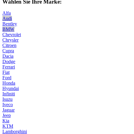
Wählen Sie Ihre Marke:
Alfa
Audi
Bentley
BMW
Chevrolet
Chrysler
Citroen
Cupra
Dacia
Dodge
Ferrari
Fiat
Ford
Honda
Hyundai
Infiniti
Isuzu
Iveco
Jaguar
Jeep
Kia
KTM
Lamborghini