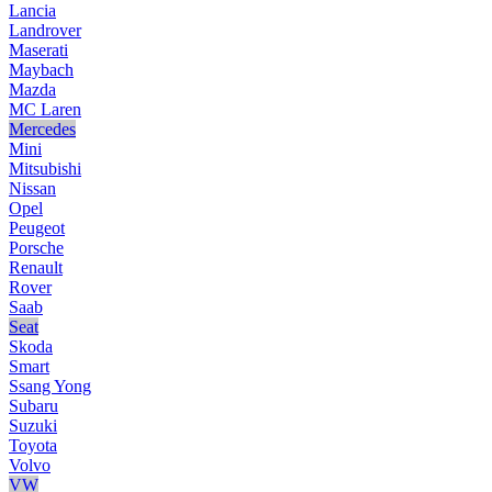
Lancia
Landrover
Maserati
Maybach
Mazda
MC Laren
Mercedes
Mini
Mitsubishi
Nissan
Opel
Peugeot
Porsche
Renault
Rover
Saab
Seat
Skoda
Smart
Ssang Yong
Subaru
Suzuki
Toyota
Volvo
VW