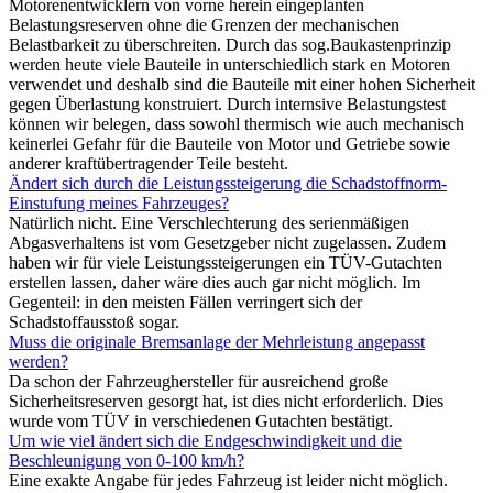
Motorenentwicklern von vorne herein eingeplanten
Belastungsreserven ohne die Grenzen der mechanischen
Belastbarkeit zu überschreiten. Durch das sog.Baukastenprinzip
werden heute viele Bauteile in unterschiedlich stark en Motoren
verwendet und deshalb sind die Bauteile mit einer hohen Sicherheit
gegen Überlastung konstruiert. Durch internsive Belastungstest
können wir belegen, dass sowohl thermisch wie auch mechanisch
keinerlei Gefahr für die Bauteile von Motor und Getriebe sowie
anderer kraftübertragender Teile besteht.
Ändert sich durch die Leistungssteigerung die Schadstoffnorm-
Einstufung meines Fahrzeuges?
Natürlich nicht. Eine Verschlechterung des serienmäßigen
Abgasverhaltens ist vom Gesetzgeber nicht zugelassen. Zudem
haben wir für viele Leistungssteigerungen ein TÜV-Gutachten
erstellen lassen, daher wäre dies auch gar nicht möglich. Im
Gegenteil: in den meisten Fällen verringert sich der
Schadstoffausstoß sogar.
Muss die originale Bremsanlage der Mehrleistung angepasst
werden?
Da schon der Fahrzeughersteller für ausreichend große
Sicherheitsreserven gesorgt hat, ist dies nicht erforderlich. Dies
wurde vom TÜV in verschiedenen Gutachten bestätigt.
Um wie viel ändert sich die Endgeschwindigkeit und die
Beschleunigung von 0-100 km/h?
Eine exakte Angabe für jedes Fahrzeug ist leider nicht möglich.