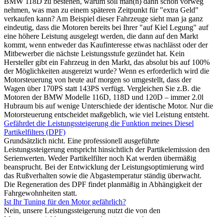
BMW 118D zu bestehen, warum soll man(n) dann schon vorweg
nehmen, was man zu einem späteren Zeitpunkt für "extra Geld"
verkaufen kann? Am Beispiel dieser Fahrzeuge sieht man ja ganz
eindeutig, dass die Motoren bereits bei Ihrer "auf Kiel Legung" auf
eine höhere Leistung ausgelegt werden, die dann auf den Markt
kommt, wenn entweder das Kaufinteresse etwas nachlässt oder der
Mitbewerber die nächste Leistungsstufe gezündet hat. Kein
Hersteller gibt ein Fahrzeug in den Markt, das absolut bis auf 100%
der Möglichkeiten ausgereizt wurde? Wenn es erforderlich wird die
Motorsteuerung von heute auf morgen so umgestellt, dass der
Wagen über 170PS statt 143PS verfügt. Vergleichen Sie z.B. die
Motoren der BMW Modelle 116D, 118D und 120D – immer 2.0l
Hubraum bis auf wenige Unterschiede der identische Motor. Nur die
Motorsteuerung entscheidet maßgeblich, wie viel Leistung entsteht.
Gefährdet die Leistungssteigerung die Funktion meines Diesel
Partikelfilters (DPF)
Grundsätzlich nicht. Eine professionell ausgeführte
Leistungssteigerung entspricht hinsichtlich der Partikelemission den
Serienwerten. Weder Partikelfilter noch Kat werden übermäßig
beansprucht. Bei der Entwicklung der Leistungsoptimierung wird
das Rußverhalten sowie die Abgastemperatur ständig überwacht.
Die Regeneration des DPF findet planmäßig in Abhängigkeit der
Fahrgewohnheiten statt.
Ist Ihr Tuning für den Motor gefährlich?
Nein, unsere Leistungssteigerung nutzt die von den