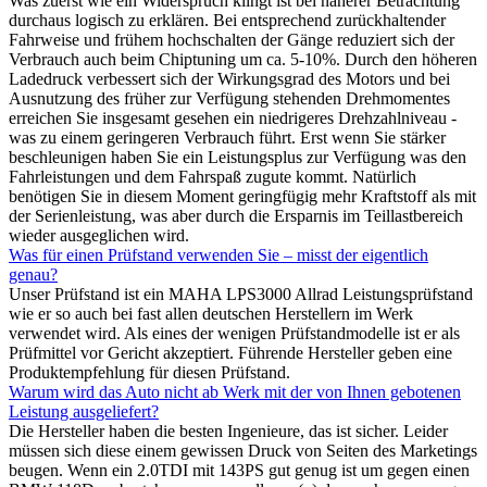
Was zuerst wie ein Widerspruch klingt ist bei näherer Betrachtung
durchaus logisch zu erklären. Bei entsprechend zurückhaltender
Fahrweise und frühem hochschalten der Gänge reduziert sich der
Verbrauch auch beim Chiptuning um ca. 5-10%. Durch den höheren
Ladedruck verbessert sich der Wirkungsgrad des Motors und bei
Ausnutzung des früher zur Verfügung stehenden Drehmomentes
erreichen Sie insgesamt gesehen ein niedrigeres Drehzahlniveau -
was zu einem geringeren Verbrauch führt. Erst wenn Sie stärker
beschleunigen haben Sie ein Leistungsplus zur Verfügung was den
Fahrleistungen und dem Fahrspaß zugute kommt. Natürlich
benötigen Sie in diesem Moment geringfügig mehr Kraftstoff als mit
der Serienleistung, was aber durch die Ersparnis im Teillastbereich
wieder ausgeglichen wird.
Was für einen Prüfstand verwenden Sie – misst der eigentlich
genau?
Unser Prüfstand ist ein MAHA LPS3000 Allrad Leistungsprüfstand
wie er so auch bei fast allen deutschen Herstellern im Werk
verwendet wird. Als eines der wenigen Prüfstandmodelle ist er als
Prüfmittel vor Gericht akzeptiert. Führende Hersteller geben eine
Produktempfehlung für diesen Prüfstand.
Warum wird das Auto nicht ab Werk mit der von Ihnen gebotenen
Leistung ausgeliefert?
Die Hersteller haben die besten Ingenieure, das ist sicher. Leider
müssen sich diese einem gewissen Druck von Seiten des Marketings
beugen. Wenn ein 2.0TDI mit 143PS gut genug ist um gegen einen