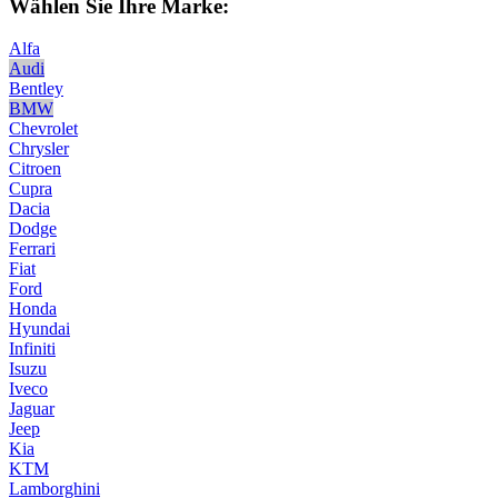
Wählen Sie Ihre Marke:
Alfa
Audi
Bentley
BMW
Chevrolet
Chrysler
Citroen
Cupra
Dacia
Dodge
Ferrari
Fiat
Ford
Honda
Hyundai
Infiniti
Isuzu
Iveco
Jaguar
Jeep
Kia
KTM
Lamborghini