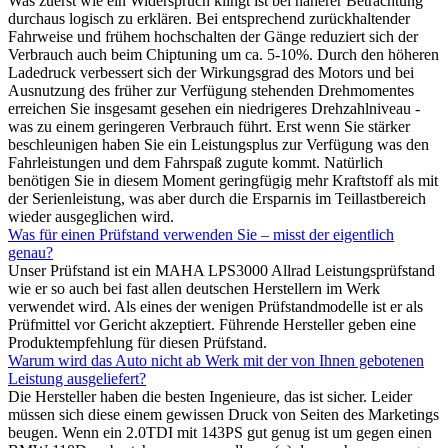
Was zuerst wie ein Widerspruch klingt ist bei näherer Betrachtung
durchaus logisch zu erklären. Bei entsprechend zurückhaltender
Fahrweise und frühem hochschalten der Gänge reduziert sich der
Verbrauch auch beim Chiptuning um ca. 5-10%. Durch den höheren
Ladedruck verbessert sich der Wirkungsgrad des Motors und bei
Ausnutzung des früher zur Verfügung stehenden Drehmomentes
erreichen Sie insgesamt gesehen ein niedrigeres Drehzahlniveau -
was zu einem geringeren Verbrauch führt. Erst wenn Sie stärker
beschleunigen haben Sie ein Leistungsplus zur Verfügung was den
Fahrleistungen und dem Fahrspaß zugute kommt. Natürlich
benötigen Sie in diesem Moment geringfügig mehr Kraftstoff als mit
der Serienleistung, was aber durch die Ersparnis im Teillastbereich
wieder ausgeglichen wird.
Was für einen Prüfstand verwenden Sie – misst der eigentlich
genau?
Unser Prüfstand ist ein MAHA LPS3000 Allrad Leistungsprüfstand
wie er so auch bei fast allen deutschen Herstellern im Werk
verwendet wird. Als eines der wenigen Prüfstandmodelle ist er als
Prüfmittel vor Gericht akzeptiert. Führende Hersteller geben eine
Produktempfehlung für diesen Prüfstand.
Warum wird das Auto nicht ab Werk mit der von Ihnen gebotenen
Leistung ausgeliefert?
Die Hersteller haben die besten Ingenieure, das ist sicher. Leider
müssen sich diese einem gewissen Druck von Seiten des Marketings
beugen. Wenn ein 2.0TDI mit 143PS gut genug ist um gegen einen