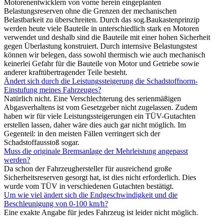
Motorenentwicklern von vorne herein eingeplanten
Belastungsreserven ohne die Grenzen der mechanischen
Belastbarkeit zu überschreiten. Durch das sog.Baukastenprinzip
werden heute viele Bauteile in unterschiedlich stark en Motoren
verwendet und deshalb sind die Bauteile mit einer hohen Sicherheit
gegen Überlastung konstruiert. Durch internsive Belastungstest
können wir belegen, dass sowohl thermisch wie auch mechanisch
keinerlei Gefahr für die Bauteile von Motor und Getriebe sowie
anderer kraftübertragender Teile besteht.
Ändert sich durch die Leistungssteigerung die Schadstoffnorm-
Einstufung meines Fahrzeuges?
Natürlich nicht. Eine Verschlechterung des serienmäßigen
Abgasverhaltens ist vom Gesetzgeber nicht zugelassen. Zudem
haben wir für viele Leistungssteigerungen ein TÜV-Gutachten
erstellen lassen, daher wäre dies auch gar nicht möglich. Im
Gegenteil: in den meisten Fällen verringert sich der
Schadstoffausstoß sogar.
Muss die originale Bremsanlage der Mehrleistung angepasst
werden?
Da schon der Fahrzeughersteller für ausreichend große
Sicherheitsreserven gesorgt hat, ist dies nicht erforderlich. Dies
wurde vom TÜV in verschiedenen Gutachten bestätigt.
Um wie viel ändert sich die Endgeschwindigkeit und die
Beschleunigung von 0-100 km/h?
Eine exakte Angabe für jedes Fahrzeug ist leider nicht möglich.