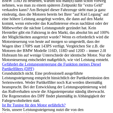
BMW 118D zu bestehen, warum soll man(n) dann schon vorweg
nehmen, was man zu einem späteren Zeitpunkt für "extra Geld"
verkaufen kann? Am Beispiel dieser Fahrzeuge sieht man ja ganz
eindeutig, dass die Motoren bereits bei Ihrer "auf Kiel Legung" auf
eine höhere Leistung ausgelegt werden, die dann auf den Markt
kommt, wenn entweder das Kaufinteresse etwas nachlässt oder der
Mitbewerber die nächste Leistungsstufe gezündet hat. Kein
Hersteller gibt ein Fahrzeug in den Markt, das absolut bis auf 100%
der Möglichkeiten ausgereizt wurde? Wenn es erforderlich wird die
Motorsteuerung von heute auf morgen so umgestellt, dass der
Wagen über 170PS statt 143PS verfügt. Vergleichen Sie z.B. die
Motoren der BMW Modelle 116D, 118D und 120D – immer 2.0l
Hubraum bis auf wenige Unterschiede der identische Motor. Nur die
Motorsteuerung entscheidet maßgeblich, wie viel Leistung entsteht.
Gefährdet die Leistungssteigerung die Funktion meines Diesel
Partikelfilters (DPF)
Grundsätzlich nicht. Eine professionell ausgeführte
Leistungssteigerung entspricht hinsichtlich der Partikelemission den
Serienwerten. Weder Partikelfilter noch Kat werden übermäßig
beansprucht. Bei der Entwicklung der Leistungsoptimierung wird
das Rußverhalten sowie die Abgastemperatur ständig überwacht.
Die Regeneration des DPF findet planmäßig in Abhängigkeit der
Fahrgewohnheiten statt.
Ist Ihr Tuning für den Motor gefährlich?
Nein, unsere Leistungssteigerung nutzt die von den