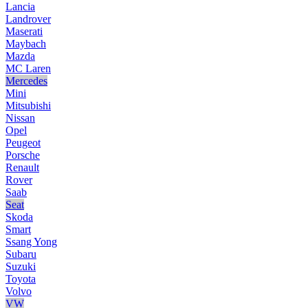
Lancia
Landrover
Maserati
Maybach
Mazda
MC Laren
Mercedes
Mini
Mitsubishi
Nissan
Opel
Peugeot
Porsche
Renault
Rover
Saab
Seat
Skoda
Smart
Ssang Yong
Subaru
Suzuki
Toyota
Volvo
VW