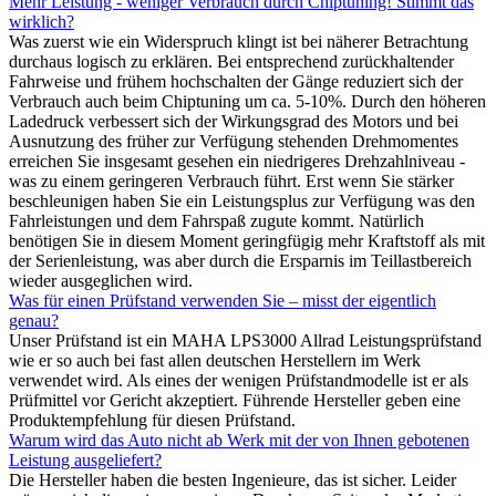
Mehr Leistung - weniger Verbrauch durch Chiptuning! Stimmt das
wirklich?
Was zuerst wie ein Widerspruch klingt ist bei näherer Betrachtung
durchaus logisch zu erklären. Bei entsprechend zurückhaltender
Fahrweise und frühem hochschalten der Gänge reduziert sich der
Verbrauch auch beim Chiptuning um ca. 5-10%. Durch den höheren
Ladedruck verbessert sich der Wirkungsgrad des Motors und bei
Ausnutzung des früher zur Verfügung stehenden Drehmomentes
erreichen Sie insgesamt gesehen ein niedrigeres Drehzahlniveau -
was zu einem geringeren Verbrauch führt. Erst wenn Sie stärker
beschleunigen haben Sie ein Leistungsplus zur Verfügung was den
Fahrleistungen und dem Fahrspaß zugute kommt. Natürlich
benötigen Sie in diesem Moment geringfügig mehr Kraftstoff als mit
der Serienleistung, was aber durch die Ersparnis im Teillastbereich
wieder ausgeglichen wird.
Was für einen Prüfstand verwenden Sie – misst der eigentlich
genau?
Unser Prüfstand ist ein MAHA LPS3000 Allrad Leistungsprüfstand
wie er so auch bei fast allen deutschen Herstellern im Werk
verwendet wird. Als eines der wenigen Prüfstandmodelle ist er als
Prüfmittel vor Gericht akzeptiert. Führende Hersteller geben eine
Produktempfehlung für diesen Prüfstand.
Warum wird das Auto nicht ab Werk mit der von Ihnen gebotenen
Leistung ausgeliefert?
Die Hersteller haben die besten Ingenieure, das ist sicher. Leider