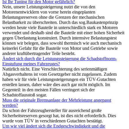
Ist Ihr Tuning für den Motor gefährlich?
Nein, unsere Leistungssteigerung nutzt die von den
Motorenentwicklern von vorne herein eingeplanten
Belastungsreserven ohne die Grenzen der mechanischen
Belastbarkeit zu überschreiten. Durch das sog.Baukastenprinzip
werden heute viele Bauteile in unterschiedlich stark en Motoren
verwendet und deshalb sind die Bauteile mit einer hohen Sicherheit
gegen Überlastung konstruiert. Durch internsive Belastungstest
können wir belegen, dass sowohl thermisch wie auch mechanisch
keinerlei Gefahr für die Bauteile von Motor und Getriebe sowie
anderer kraftübertragender Teile besteht.
Ändert sich durch die Leistungssteigerung die Schadstoffnorm-
Einstufung meines Fahrzeuges?
Natürlich nicht. Eine Verschlechterung des serienmäßigen
Abgasverhaltens ist vom Gesetzgeber nicht zugelassen. Zudem
haben wir für viele Leistungssteigerungen ein TÜV-Gutachten
erstellen lassen, daher wäre dies auch gar nicht möglich. Im
Gegenteil: in den meisten Fällen verringert sich der
Schadstoffausstoß sogar.
Muss die originale Bremsanlage der Mehrleistung angepasst
werden?
Da schon der Fahrzeughersteller für ausreichend große
Sicherheitsreserven gesorgt hat, ist dies nicht erforderlich. Dies
wurde vom TÜV in verschiedenen Gutachten bestätigt.
Um wie viel ändert sich die Endgeschwindigkeit und die