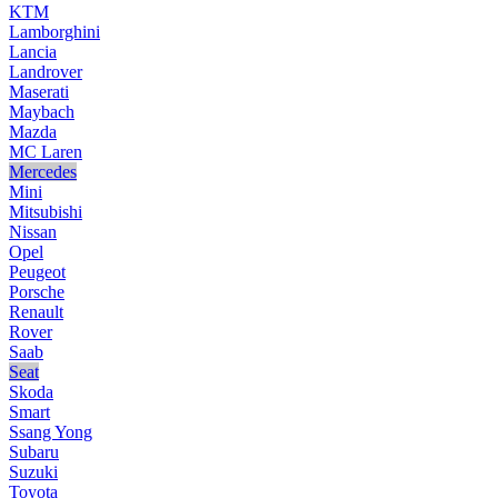
KTM
Lamborghini
Lancia
Landrover
Maserati
Maybach
Mazda
MC Laren
Mercedes
Mini
Mitsubishi
Nissan
Opel
Peugeot
Porsche
Renault
Rover
Saab
Seat
Skoda
Smart
Ssang Yong
Subaru
Suzuki
Toyota