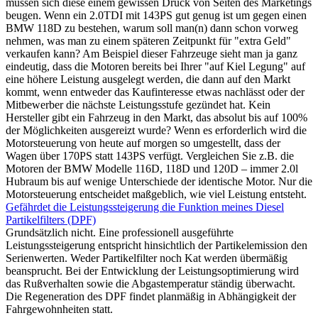
müssen sich diese einem gewissen Druck von Seiten des Marketings
beugen. Wenn ein 2.0TDI mit 143PS gut genug ist um gegen einen
BMW 118D zu bestehen, warum soll man(n) dann schon vorweg
nehmen, was man zu einem späteren Zeitpunkt für "extra Geld"
verkaufen kann? Am Beispiel dieser Fahrzeuge sieht man ja ganz
eindeutig, dass die Motoren bereits bei Ihrer "auf Kiel Legung" auf
eine höhere Leistung ausgelegt werden, die dann auf den Markt
kommt, wenn entweder das Kaufinteresse etwas nachlässt oder der
Mitbewerber die nächste Leistungsstufe gezündet hat. Kein
Hersteller gibt ein Fahrzeug in den Markt, das absolut bis auf 100%
der Möglichkeiten ausgereizt wurde? Wenn es erforderlich wird die
Motorsteuerung von heute auf morgen so umgestellt, dass der
Wagen über 170PS statt 143PS verfügt. Vergleichen Sie z.B. die
Motoren der BMW Modelle 116D, 118D und 120D – immer 2.0l
Hubraum bis auf wenige Unterschiede der identische Motor. Nur die
Motorsteuerung entscheidet maßgeblich, wie viel Leistung entsteht.
Gefährdet die Leistungssteigerung die Funktion meines Diesel
Partikelfilters (DPF)
Grundsätzlich nicht. Eine professionell ausgeführte
Leistungssteigerung entspricht hinsichtlich der Partikelemission den
Serienwerten. Weder Partikelfilter noch Kat werden übermäßig
beansprucht. Bei der Entwicklung der Leistungsoptimierung wird
das Rußverhalten sowie die Abgastemperatur ständig überwacht.
Die Regeneration des DPF findet planmäßig in Abhängigkeit der
Fahrgewohnheiten statt.