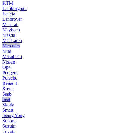
KTM
Lamborghini
Lancia
Landrover
Maserati
Maybach
Mazda
MC Laren
Mercedes
Mini
Mitsubishi
Nissan
Opel
Peugeot
Porsche
Renault
Rover
Saab
Seat
Skoda
Smart
Ssang Yong
Subaru
Suzuki
Toyota