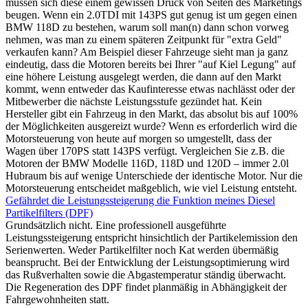
müssen sich diese einem gewissen Druck von Seiten des Marketings
beugen. Wenn ein 2.0TDI mit 143PS gut genug ist um gegen einen
BMW 118D zu bestehen, warum soll man(n) dann schon vorweg
nehmen, was man zu einem späteren Zeitpunkt für "extra Geld"
verkaufen kann? Am Beispiel dieser Fahrzeuge sieht man ja ganz
eindeutig, dass die Motoren bereits bei Ihrer "auf Kiel Legung" auf
eine höhere Leistung ausgelegt werden, die dann auf den Markt
kommt, wenn entweder das Kaufinteresse etwas nachlässt oder der
Mitbewerber die nächste Leistungsstufe gezündet hat. Kein
Hersteller gibt ein Fahrzeug in den Markt, das absolut bis auf 100%
der Möglichkeiten ausgereizt wurde? Wenn es erforderlich wird die
Motorsteuerung von heute auf morgen so umgestellt, dass der
Wagen über 170PS statt 143PS verfügt. Vergleichen Sie z.B. die
Motoren der BMW Modelle 116D, 118D und 120D – immer 2.0l
Hubraum bis auf wenige Unterschiede der identische Motor. Nur die
Motorsteuerung entscheidet maßgeblich, wie viel Leistung entsteht.
Gefährdet die Leistungssteigerung die Funktion meines Diesel
Partikelfilters (DPF)
Grundsätzlich nicht. Eine professionell ausgeführte
Leistungssteigerung entspricht hinsichtlich der Partikelemission den
Serienwerten. Weder Partikelfilter noch Kat werden übermäßig
beansprucht. Bei der Entwicklung der Leistungsoptimierung wird
das Rußverhalten sowie die Abgastemperatur ständig überwacht.
Die Regeneration des DPF findet planmäßig in Abhängigkeit der
Fahrgewohnheiten statt.