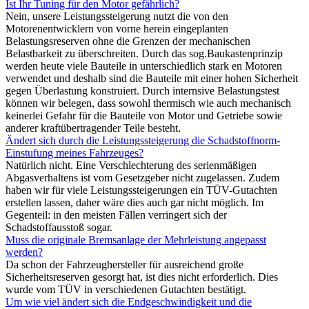
Ist Ihr Tuning für den Motor gefährlich?
Nein, unsere Leistungssteigerung nutzt die von den
Motorenentwicklern von vorne herein eingeplanten
Belastungsreserven ohne die Grenzen der mechanischen
Belastbarkeit zu überschreiten. Durch das sog.Baukastenprinzip
werden heute viele Bauteile in unterschiedlich stark en Motoren
verwendet und deshalb sind die Bauteile mit einer hohen Sicherheit
gegen Überlastung konstruiert. Durch internsive Belastungstest
können wir belegen, dass sowohl thermisch wie auch mechanisch
keinerlei Gefahr für die Bauteile von Motor und Getriebe sowie
anderer kraftübertragender Teile besteht.
Ändert sich durch die Leistungssteigerung die Schadstoffnorm-
Einstufung meines Fahrzeuges?
Natürlich nicht. Eine Verschlechterung des serienmäßigen
Abgasverhaltens ist vom Gesetzgeber nicht zugelassen. Zudem
haben wir für viele Leistungssteigerungen ein TÜV-Gutachten
erstellen lassen, daher wäre dies auch gar nicht möglich. Im
Gegenteil: in den meisten Fällen verringert sich der
Schadstoffausstoß sogar.
Muss die originale Bremsanlage der Mehrleistung angepasst
werden?
Da schon der Fahrzeughersteller für ausreichend große
Sicherheitsreserven gesorgt hat, ist dies nicht erforderlich. Dies
wurde vom TÜV in verschiedenen Gutachten bestätigt.
Um wie viel ändert sich die Endgeschwindigkeit und die