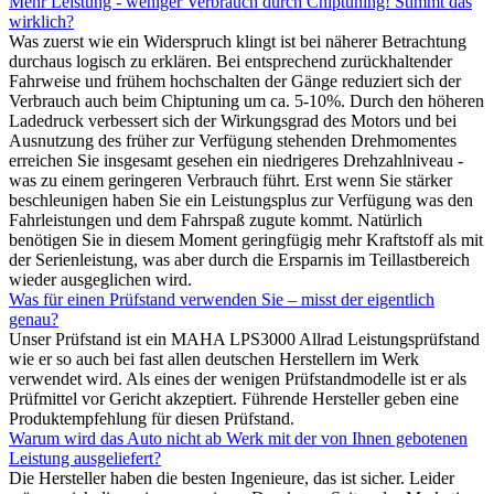
Mehr Leistung - weniger Verbrauch durch Chiptuning! Stimmt das
wirklich?
Was zuerst wie ein Widerspruch klingt ist bei näherer Betrachtung
durchaus logisch zu erklären. Bei entsprechend zurückhaltender
Fahrweise und frühem hochschalten der Gänge reduziert sich der
Verbrauch auch beim Chiptuning um ca. 5-10%. Durch den höheren
Ladedruck verbessert sich der Wirkungsgrad des Motors und bei
Ausnutzung des früher zur Verfügung stehenden Drehmomentes
erreichen Sie insgesamt gesehen ein niedrigeres Drehzahlniveau -
was zu einem geringeren Verbrauch führt. Erst wenn Sie stärker
beschleunigen haben Sie ein Leistungsplus zur Verfügung was den
Fahrleistungen und dem Fahrspaß zugute kommt. Natürlich
benötigen Sie in diesem Moment geringfügig mehr Kraftstoff als mit
der Serienleistung, was aber durch die Ersparnis im Teillastbereich
wieder ausgeglichen wird.
Was für einen Prüfstand verwenden Sie – misst der eigentlich
genau?
Unser Prüfstand ist ein MAHA LPS3000 Allrad Leistungsprüfstand
wie er so auch bei fast allen deutschen Herstellern im Werk
verwendet wird. Als eines der wenigen Prüfstandmodelle ist er als
Prüfmittel vor Gericht akzeptiert. Führende Hersteller geben eine
Produktempfehlung für diesen Prüfstand.
Warum wird das Auto nicht ab Werk mit der von Ihnen gebotenen
Leistung ausgeliefert?
Die Hersteller haben die besten Ingenieure, das ist sicher. Leider