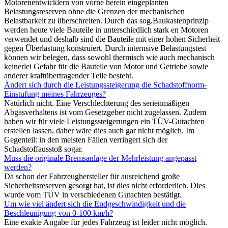
Motorenentwicklern von vorne herein eingeplanten
Belastungsreserven ohne die Grenzen der mechanischen
Belastbarkeit zu überschreiten. Durch das sog.Baukastenprinzip
werden heute viele Bauteile in unterschiedlich stark en Motoren
verwendet und deshalb sind die Bauteile mit einer hohen Sicherheit
gegen Überlastung konstruiert. Durch internsive Belastungstest
können wir belegen, dass sowohl thermisch wie auch mechanisch
keinerlei Gefahr für die Bauteile von Motor und Getriebe sowie
anderer kraftübertragender Teile besteht.
Ändert sich durch die Leistungssteigerung die Schadstoffnorm-
Einstufung meines Fahrzeuges?
Natürlich nicht. Eine Verschlechterung des serienmäßigen
Abgasverhaltens ist vom Gesetzgeber nicht zugelassen. Zudem
haben wir für viele Leistungssteigerungen ein TÜV-Gutachten
erstellen lassen, daher wäre dies auch gar nicht möglich. Im
Gegenteil: in den meisten Fällen verringert sich der
Schadstoffausstoß sogar.
Muss die originale Bremsanlage der Mehrleistung angepasst
werden?
Da schon der Fahrzeughersteller für ausreichend große
Sicherheitsreserven gesorgt hat, ist dies nicht erforderlich. Dies
wurde vom TÜV in verschiedenen Gutachten bestätigt.
Um wie viel ändert sich die Endgeschwindigkeit und die
Beschleunigung von 0-100 km/h?
Eine exakte Angabe für jedes Fahrzeug ist leider nicht möglich.