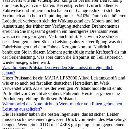
Was zuerst wie ein Widerspruch klingt ist bei näherer Betrachtung
durchaus logisch zu erklären. Bei entsprechend zurückhaltender
Fahrweise und frühem hochschalten der Gänge reduziert sich der
Verbrauch auch beim Chiptuning um ca. 5-10%. Durch den höheren
Ladedruck verbessert sich der Wirkungsgrad des Motors und bei
Ausnutzung des früher zur Verfügung stehenden Drehmomentes
erreichen Sie insgesamt gesehen ein niedrigeres Drehzahlniveau -
was zu einem geringeren Verbrauch führt. Erst wenn Sie stärker
beschleunigen haben Sie ein Leistungsplus zur Verfügung was den
Fahrleistungen und dem Fahrspaß zugute kommt. Natürlich
benötigen Sie in diesem Moment geringfügig mehr Kraftstoff als mit
der Serienleistung, was aber durch die Ersparnis im Teillastbereich
wieder ausgeglichen wird.
Was für einen Prüfstand verwenden Sie – misst der eigentlich
genau?
Unser Prüfstand ist ein MAHA LPS3000 Allrad Leistungsprüfstand
wie er so auch bei fast allen deutschen Herstellern im Werk
verwendet wird. Als eines der wenigen Prüfstandmodelle ist er als
Prüfmittel vor Gericht akzeptiert. Führende Hersteller geben eine
Produktempfehlung für diesen Prüfstand.
Warum wird das Auto nicht ab Werk mit der von Ihnen gebotenen
Leistung ausgeliefert?
Die Hersteller haben die besten Ingenieure, das ist sicher. Leider
müssen sich diese einem gewissen Druck von Seiten des Marketings
beugen. Wenn ein 2.0TDI mit 143PS gut genug ist um gegen einen