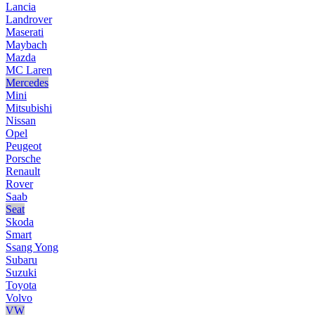
Lancia
Landrover
Maserati
Maybach
Mazda
MC Laren
Mercedes
Mini
Mitsubishi
Nissan
Opel
Peugeot
Porsche
Renault
Rover
Saab
Seat
Skoda
Smart
Ssang Yong
Subaru
Suzuki
Toyota
Volvo
VW