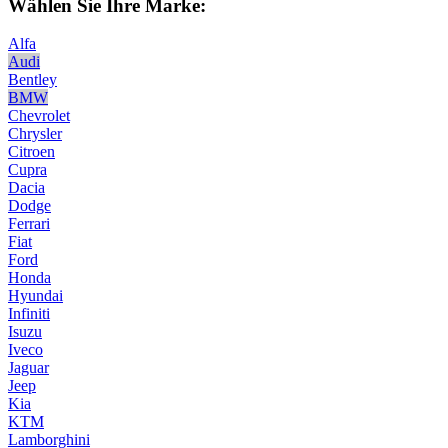
Wählen Sie Ihre Marke:
Alfa
Audi
Bentley
BMW
Chevrolet
Chrysler
Citroen
Cupra
Dacia
Dodge
Ferrari
Fiat
Ford
Honda
Hyundai
Infiniti
Isuzu
Iveco
Jaguar
Jeep
Kia
KTM
Lamborghini