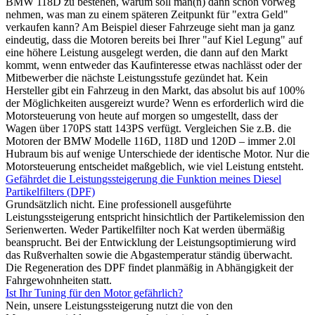
BMW 118D zu bestehen, warum soll man(n) dann schon vorweg
nehmen, was man zu einem späteren Zeitpunkt für "extra Geld"
verkaufen kann? Am Beispiel dieser Fahrzeuge sieht man ja ganz
eindeutig, dass die Motoren bereits bei Ihrer "auf Kiel Legung" auf
eine höhere Leistung ausgelegt werden, die dann auf den Markt
kommt, wenn entweder das Kaufinteresse etwas nachlässt oder der
Mitbewerber die nächste Leistungsstufe gezündet hat. Kein
Hersteller gibt ein Fahrzeug in den Markt, das absolut bis auf 100%
der Möglichkeiten ausgereizt wurde? Wenn es erforderlich wird die
Motorsteuerung von heute auf morgen so umgestellt, dass der
Wagen über 170PS statt 143PS verfügt. Vergleichen Sie z.B. die
Motoren der BMW Modelle 116D, 118D und 120D – immer 2.0l
Hubraum bis auf wenige Unterschiede der identische Motor. Nur die
Motorsteuerung entscheidet maßgeblich, wie viel Leistung entsteht.
Gefährdet die Leistungssteigerung die Funktion meines Diesel
Partikelfilters (DPF)
Grundsätzlich nicht. Eine professionell ausgeführte
Leistungssteigerung entspricht hinsichtlich der Partikelemission den
Serienwerten. Weder Partikelfilter noch Kat werden übermäßig
beansprucht. Bei der Entwicklung der Leistungsoptimierung wird
das Rußverhalten sowie die Abgastemperatur ständig überwacht.
Die Regeneration des DPF findet planmäßig in Abhängigkeit der
Fahrgewohnheiten statt.
Ist Ihr Tuning für den Motor gefährlich?
Nein, unsere Leistungssteigerung nutzt die von den