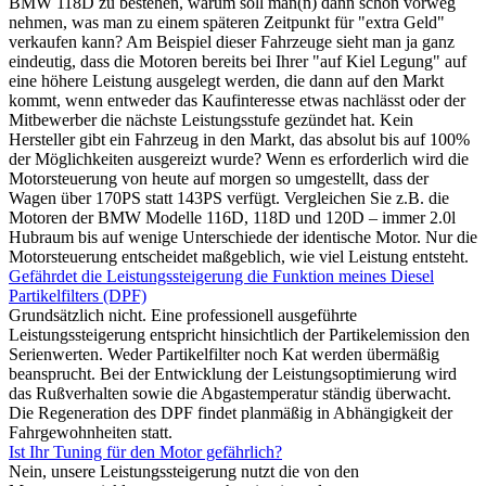
BMW 118D zu bestehen, warum soll man(n) dann schon vorweg
nehmen, was man zu einem späteren Zeitpunkt für "extra Geld"
verkaufen kann? Am Beispiel dieser Fahrzeuge sieht man ja ganz
eindeutig, dass die Motoren bereits bei Ihrer "auf Kiel Legung" auf
eine höhere Leistung ausgelegt werden, die dann auf den Markt
kommt, wenn entweder das Kaufinteresse etwas nachlässt oder der
Mitbewerber die nächste Leistungsstufe gezündet hat. Kein
Hersteller gibt ein Fahrzeug in den Markt, das absolut bis auf 100%
der Möglichkeiten ausgereizt wurde? Wenn es erforderlich wird die
Motorsteuerung von heute auf morgen so umgestellt, dass der
Wagen über 170PS statt 143PS verfügt. Vergleichen Sie z.B. die
Motoren der BMW Modelle 116D, 118D und 120D – immer 2.0l
Hubraum bis auf wenige Unterschiede der identische Motor. Nur die
Motorsteuerung entscheidet maßgeblich, wie viel Leistung entsteht.
Gefährdet die Leistungssteigerung die Funktion meines Diesel
Partikelfilters (DPF)
Grundsätzlich nicht. Eine professionell ausgeführte
Leistungssteigerung entspricht hinsichtlich der Partikelemission den
Serienwerten. Weder Partikelfilter noch Kat werden übermäßig
beansprucht. Bei der Entwicklung der Leistungsoptimierung wird
das Rußverhalten sowie die Abgastemperatur ständig überwacht.
Die Regeneration des DPF findet planmäßig in Abhängigkeit der
Fahrgewohnheiten statt.
Ist Ihr Tuning für den Motor gefährlich?
Nein, unsere Leistungssteigerung nutzt die von den