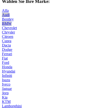
Wählen Sie Ihre Marke:
Alfa
Audi
Bentley
BMW
Chevrolet
Chrysler
Citroen
Cupra
Dacia
Dodge
Ferrari
Fiat
Ford
Honda
Hyundai
Infiniti
Isuzu
Iveco
Jaguar
Jeep
Kia
KTM
Lamborghini