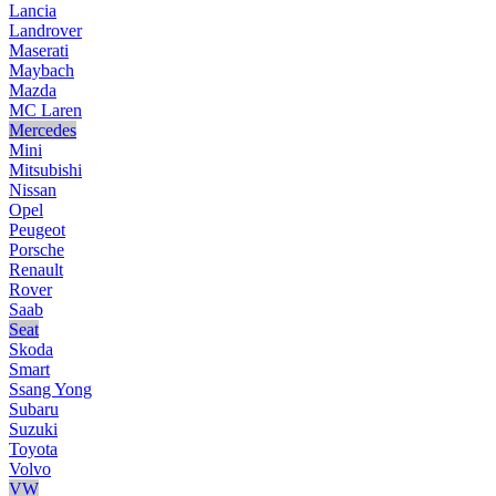
Lancia
Landrover
Maserati
Maybach
Mazda
MC Laren
Mercedes
Mini
Mitsubishi
Nissan
Opel
Peugeot
Porsche
Renault
Rover
Saab
Seat
Skoda
Smart
Ssang Yong
Subaru
Suzuki
Toyota
Volvo
VW