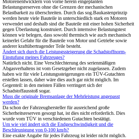
Motorenentwicklern von vorne herein eingeplanten
Belastungsreserven ohne die Grenzen der mechanischen
Belastbarkeit zu überschreiten. Durch das sog.Baukastenprinzip
werden heute viele Bauteile in unterschiedlich stark en Motoren
verwendet und deshalb sind die Bauteile mit einer hohen Sicherheit
gegen Überlastung konstruiert. Durch internsive Belastungstest
können wir belegen, dass sowohl thermisch wie auch mechanisch
keinerlei Gefahr für die Bauteile von Motor und Getriebe sowie
anderer kraftübertragender Teile besteht.
Ändert sich durch die Leistungssteigerung die Schadstoffnorm-
Einstufung meines Fahrzeuges?
Natürlich nicht. Eine Verschlechterung des serienmäßigen
Abgasverhaltens ist vom Gesetzgeber nicht zugelassen. Zudem
haben wir für viele Leistungssteigerungen ein TÜV-Gutachten
erstellen lassen, daher wäre dies auch gar nicht möglich. Im
Gegenteil: in den meisten Fällen verringert sich der
Schadstoffausstoß sogar.
Muss die originale Bremsanlage der Mehrleistung angepasst
werden?
Da schon der Fahrzeughersteller für ausreichend große
Sicherheitsreserven gesorgt hat, ist dies nicht erforderlich. Dies
wurde vom TÜV in verschiedenen Gutachten bestätigt.
Um wie viel ändert sich die Endgeschwindigkeit und die
Beschleunigung von 0-100 km/h?
Eine exakte Angabe für jedes Fahrzeug ist leider nicht möglich.