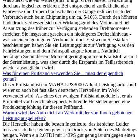
Was zuerst wie ein Widerspruch klingt ist bei näherer Betrachtung
durchaus logisch zu erklären. Bei entsprechend zurückhaltender
Fahrweise und frühem hochschalten der Gänge reduziert sich der
Verbrauch auch beim Chiptuning um ca. 5-10%. Durch den höheren
Ladedruck verbessert sich der Wirkungsgrad des Motors und bei
Ausnutzung des früher zur Verfügung stehenden Drehmomentes
erreichen Sie insgesamt gesehen ein niedrigeres Drehzahlniveau -
was zu einem geringeren Verbrauch führt. Erst wenn Sie stärker
beschleunigen haben Sie ein Leistungsplus zur Verfügung was den
Fahrleistungen und dem Fahrspaß zugute kommt. Natürlich
benötigen Sie in diesem Moment geringfügig mehr Kraftstoff als mit
der Serienleistung, was aber durch die Ersparnis im Teillastbereich
wieder ausgeglichen wird.
Was für einen Prüfstand verwenden Sie – misst der eigentlich
genau?
Unser Prüfstand ist ein MAHA LPS3000 Allrad Leistungsprüfstand
wie er so auch bei fast allen deutschen Herstellern im Werk
verwendet wird. Als eines der wenigen Prüfstandmodelle ist er als
Prüfmittel vor Gericht akzeptiert. Führende Hersteller geben eine
Produktempfehlung für diesen Prüfstand.
Warum wird das Auto nicht ab Werk mit der von Ihnen gebotenen
Leistung ausgeliefert?
Die Hersteller haben die besten Ingenieure, das ist sicher. Leider
müssen sich diese einem gewissen Druck von Seiten des Marketings
beugen. Wenn ein 2.0TDI mit 143PS gut genug ist um gegen einen