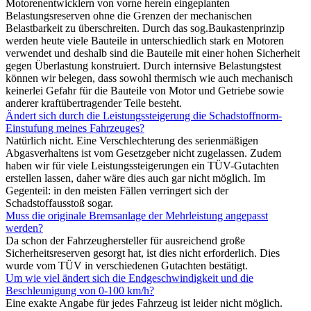
Motorenentwicklern von vorne herein eingeplanten
Belastungsreserven ohne die Grenzen der mechanischen
Belastbarkeit zu überschreiten. Durch das sog.Baukastenprinzip
werden heute viele Bauteile in unterschiedlich stark en Motoren
verwendet und deshalb sind die Bauteile mit einer hohen Sicherheit
gegen Überlastung konstruiert. Durch internsive Belastungstest
können wir belegen, dass sowohl thermisch wie auch mechanisch
keinerlei Gefahr für die Bauteile von Motor und Getriebe sowie
anderer kraftübertragender Teile besteht.
Ändert sich durch die Leistungssteigerung die Schadstoffnorm-
Einstufung meines Fahrzeuges?
Natürlich nicht. Eine Verschlechterung des serienmäßigen
Abgasverhaltens ist vom Gesetzgeber nicht zugelassen. Zudem
haben wir für viele Leistungssteigerungen ein TÜV-Gutachten
erstellen lassen, daher wäre dies auch gar nicht möglich. Im
Gegenteil: in den meisten Fällen verringert sich der
Schadstoffausstoß sogar.
Muss die originale Bremsanlage der Mehrleistung angepasst
werden?
Da schon der Fahrzeughersteller für ausreichend große
Sicherheitsreserven gesorgt hat, ist dies nicht erforderlich. Dies
wurde vom TÜV in verschiedenen Gutachten bestätigt.
Um wie viel ändert sich die Endgeschwindigkeit und die
Beschleunigung von 0-100 km/h?
Eine exakte Angabe für jedes Fahrzeug ist leider nicht möglich.