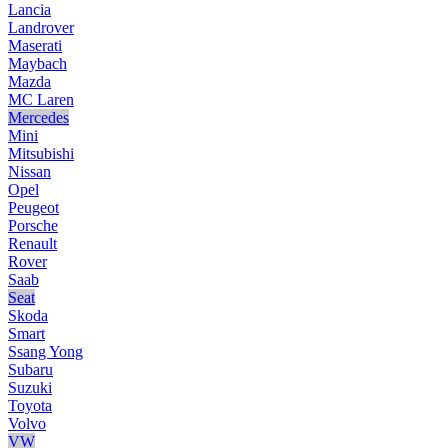
Lancia
Landrover
Maserati
Maybach
Mazda
MC Laren
Mercedes
Mini
Mitsubishi
Nissan
Opel
Peugeot
Porsche
Renault
Rover
Saab
Seat
Skoda
Smart
Ssang Yong
Subaru
Suzuki
Toyota
Volvo
VW