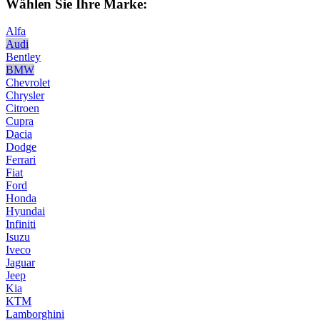
Wählen Sie Ihre Marke:
Alfa
Audi
Bentley
BMW
Chevrolet
Chrysler
Citroen
Cupra
Dacia
Dodge
Ferrari
Fiat
Ford
Honda
Hyundai
Infiniti
Isuzu
Iveco
Jaguar
Jeep
Kia
KTM
Lamborghini