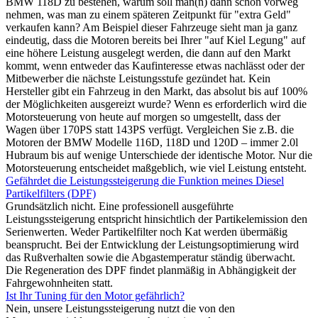
BMW 118D zu bestehen, warum soll man(n) dann schon vorweg
nehmen, was man zu einem späteren Zeitpunkt für "extra Geld"
verkaufen kann? Am Beispiel dieser Fahrzeuge sieht man ja ganz
eindeutig, dass die Motoren bereits bei Ihrer "auf Kiel Legung" auf
eine höhere Leistung ausgelegt werden, die dann auf den Markt
kommt, wenn entweder das Kaufinteresse etwas nachlässt oder der
Mitbewerber die nächste Leistungsstufe gezündet hat. Kein
Hersteller gibt ein Fahrzeug in den Markt, das absolut bis auf 100%
der Möglichkeiten ausgereizt wurde? Wenn es erforderlich wird die
Motorsteuerung von heute auf morgen so umgestellt, dass der
Wagen über 170PS statt 143PS verfügt. Vergleichen Sie z.B. die
Motoren der BMW Modelle 116D, 118D und 120D – immer 2.0l
Hubraum bis auf wenige Unterschiede der identische Motor. Nur die
Motorsteuerung entscheidet maßgeblich, wie viel Leistung entsteht.
Gefährdet die Leistungssteigerung die Funktion meines Diesel
Partikelfilters (DPF)
Grundsätzlich nicht. Eine professionell ausgeführte
Leistungssteigerung entspricht hinsichtlich der Partikelemission den
Serienwerten. Weder Partikelfilter noch Kat werden übermäßig
beansprucht. Bei der Entwicklung der Leistungsoptimierung wird
das Rußverhalten sowie die Abgastemperatur ständig überwacht.
Die Regeneration des DPF findet planmäßig in Abhängigkeit der
Fahrgewohnheiten statt.
Ist Ihr Tuning für den Motor gefährlich?
Nein, unsere Leistungssteigerung nutzt die von den