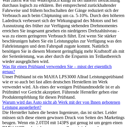
Was zuerst wie ein Widerspruch klingt ist bei näherer Betrachtung
durchaus logisch zu erklären. Bei entsprechend zurückhaltender
Fahrweise und frühem hochschalten der Gänge reduziert sich der
Verbrauch auch beim Chiptuning um ca. 5-10%. Durch den höheren
Ladedruck verbessert sich der Wirkungsgrad des Motors und bei
Ausnutzung des früher zur Verfügung stehenden Drehmomentes
erreichen Sie insgesamt gesehen ein niedrigeres Drehzahlniveau -
was zu einem geringeren Verbrauch führt. Erst wenn Sie stärker
beschleunigen haben Sie ein Leistungsplus zur Verfügung was den
Fahrleistungen und dem Fahrspaß zugute kommt. Natürlich
benötigen Sie in diesem Moment geringfügig mehr Kraftstoff als mit
der Serienleistung, was aber durch die Ersparnis im Teillastbereich
wieder ausgeglichen wird.
Was für einen Prüfstand verwenden Sie – misst der eigentlich
genau?
Unser Prüfstand ist ein MAHA LPS3000 Allrad Leistungsprüfstand
wie er so auch bei fast allen deutschen Herstellern im Werk
verwendet wird. Als eines der wenigen Prüfstandmodelle ist er als
Prüfmittel vor Gericht akzeptiert. Führende Hersteller geben eine
Produktempfehlung für diesen Prüfstand.
Warum wird das Auto nicht ab Werk mit der von Ihnen gebotenen
Leistung ausgeliefert?
Die Hersteller haben die besten Ingenieure, das ist sicher. Leider
müssen sich diese einem gewissen Druck von Seiten des Marketings
beugen. Wenn ein 2.0TDI mit 143PS gut genug ist um gegen einen