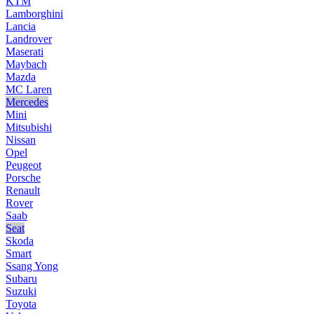
KTM
Lamborghini
Lancia
Landrover
Maserati
Maybach
Mazda
MC Laren
Mercedes
Mini
Mitsubishi
Nissan
Opel
Peugeot
Porsche
Renault
Rover
Saab
Seat
Skoda
Smart
Ssang Yong
Subaru
Suzuki
Toyota