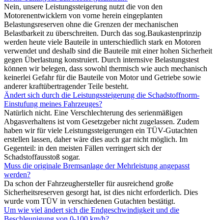
Nein, unsere Leistungssteigerung nutzt die von den
Motorenentwicklern von vorne herein eingeplanten
Belastungsreserven ohne die Grenzen der mechanischen
Belastbarkeit zu überschreiten. Durch das sog.Baukastenprinzip
werden heute viele Bauteile in unterschiedlich stark en Motoren
verwendet und deshalb sind die Bauteile mit einer hohen Sicherheit
gegen Überlastung konstruiert. Durch internsive Belastungstest
können wir belegen, dass sowohl thermisch wie auch mechanisch
keinerlei Gefahr für die Bauteile von Motor und Getriebe sowie
anderer kraftübertragender Teile besteht.
Ändert sich durch die Leistungssteigerung die Schadstoffnorm-
Einstufung meines Fahrzeuges?
Natürlich nicht. Eine Verschlechterung des serienmäßigen
Abgasverhaltens ist vom Gesetzgeber nicht zugelassen. Zudem
haben wir für viele Leistungssteigerungen ein TÜV-Gutachten
erstellen lassen, daher wäre dies auch gar nicht möglich. Im
Gegenteil: in den meisten Fällen verringert sich der
Schadstoffausstoß sogar.
Muss die originale Bremsanlage der Mehrleistung angepasst
werden?
Da schon der Fahrzeughersteller für ausreichend große
Sicherheitsreserven gesorgt hat, ist dies nicht erforderlich. Dies
wurde vom TÜV in verschiedenen Gutachten bestätigt.
Um wie viel ändert sich die Endgeschwindigkeit und die
Beschleunigung von 0-100 km/h?