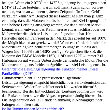
beugen. Wenn ein 2.0TDI mit 143PS gut genug ist um gegen einen
BMW 118D zu bestehen, warum soll man(n) dann schon vorweg
nehmen, was man zu einem späteren Zeitpunkt für "extra Geld"
verkaufen kann? Am Beispiel dieser Fahrzeuge sieht man ja ganz
eindeutig, dass die Motoren bereits bei Ihrer "auf Kiel Legung" auf
eine höhere Leistung ausgelegt werden, die dann auf den Markt
kommt, wenn entweder das Kaufinteresse etwas nachlässt oder der
Mitbewerber die nächste Leistungsstufe gezündet hat. Kein
Hersteller gibt ein Fahrzeug in den Markt, das absolut bis auf 100%
der Möglichkeiten ausgereizt wurde? Wenn es erforderlich wird die
Motorsteuerung von heute auf morgen so umgestellt, dass der
Wagen über 170PS statt 143PS verfügt. Vergleichen Sie z.B. die
Motoren der BMW Modelle 116D, 118D und 120D – immer 2.0l
Hubraum bis auf wenige Unterschiede der identische Motor. Nur die
Motorsteuerung entscheidet maßgeblich, wie viel Leistung entsteht.
Gefährdet die Leistungssteigerung die Funktion meines Diesel
Partikelfilters (DPF)
Grundsätzlich nicht. Eine professionell ausgeführte
Leistungssteigerung entspricht hinsichtlich der Partikelemission den
Serienwerten. Weder Partikelfilter noch Kat werden übermäßig
beansprucht. Bei der Entwicklung der Leistungsoptimierung wird
das Rußverhalten sowie die Abgastemperatur ständig überwacht.
Die Regeneration des DPF findet planmäßig in Abhängigkeit der
Fahrgewohnheiten statt.
Ist Ihr Tuning für den Motor gefährlich?