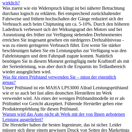
wirklich?
Was zuerst wie ein Widerspruch klingt ist bei näherer Betrachtung
durchaus logisch zu erklären. Bei entsprechend zurückhaltender
Fahrweise und frühem hochschalten der Gänge reduziert sich der
Verbrauch auch beim Chiptuning um ca. 5-10%. Durch den höheren
Ladedruck verbessert sich der Wirkungsgrad des Motors und bei
Ausnutzung des früher zur Verfügung stehenden Drehmomentes
erreichen Sie insgesamt gesehen ein niedrigeres Drehzahlniveau -
was zu einem geringeren Verbrauch führt. Erst wenn Sie stärker
beschleunigen haben Sie ein Leistungsplus zur Verfügung was den
Fahrleistungen und dem Fahrspaß zugute kommt. Natürlich
benötigen Sie in diesem Moment geringfügig mehr Kraftstoff als mit
der Serienleistung, was aber durch die Ersparnis im Teillastbereich
wieder ausgeglichen wird.
Was für einen Prüfstand verwenden Sie – misst der eigentlich
genau?
Unser Prüfstand ist ein MAHA LPS3000 Allrad Leistungsprüfstand
wie er so auch bei fast allen deutschen Herstellern im Werk
verwendet wird. Als eines der wenigen Prüfstandmodelle ist er als
Prüfmittel vor Gericht akzeptiert. Führende Hersteller geben eine
Produktempfehlung für diesen Prüfstand.
Warum wird das Auto nicht ab Werk mit der von Ihnen gebotenen
Leistung ausgeliefert?
Die Hersteller haben die besten Ingenieure, das ist sicher. Leider
müssen sich diese einem gewissen Druck von Seiten des Marketings