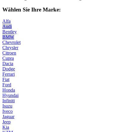
Wählen Sie Ihre Marke:
Alfa
Audi
Bentley
BMW
Chevrolet
Chrysler
Citroen
Cupra
Dacia
Dodge
Ferrari
Fiat
Ford
Honda
Hyundai
Infiniti
Isuzu
Iveco
Jaguar
Jeep
Kia