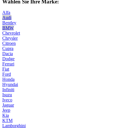
Wählen Sie Ihre Marke:
Alfa
Audi
Bentley
BMW
Chevrolet
Chrysler
Citroen
Cupra
Dacia
Dodge
Ferrari
Fiat
Ford
Honda
Hyundai
Infiniti
Isuzu
Iveco
Jaguar
Jeep
Kia
KTM
Lamborghini