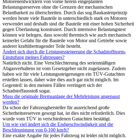
Motorenentwicklern von vorne herein eingeplanten
Belastungsreserven ohne die Grenzen der mechanischen
Belastbarkeit zu überschreiten. Durch das sog.Baukastenprinzip
werden heute viele Bauteile in unterschiedlich stark en Motoren
verwendet und deshalb sind die Bauteile mit einer hohen Sicherheit
gegen Überlastung konstruiert. Durch internsive Belastungstest
können wir belegen, dass sowohl thermisch wie auch mechanisch
keinerlei Gefahr für die Bauteile von Motor und Getriebe sowie
anderer kraftübertragender Teile besteht.
Ändert sich durch die Leistungssteigerung die Schadstoffnorm-
Einstufung meines Fahrzeuges?
Natürlich nicht. Eine Verschlechterung des serienmäßigen
Abgasverhaltens ist vom Gesetzgeber nicht zugelassen. Zudem
haben wir für viele Leistungssteigerungen ein TÜV-Gutachten
erstellen lassen, daher wäre dies auch gar nicht möglich. Im
Gegenteil: in den meisten Fällen verringert sich der
Schadstoffausstoß sogar.
Muss die originale Bremsanlage der Mehrleistung angepasst
werden?
Da schon der Fahrzeughersteller für ausreichend große
Sicherheitsreserven gesorgt hat, ist dies nicht erforderlich. Dies
wurde vom TÜV in verschiedenen Gutachten bestätigt.
Um wie viel ändert sich die Endgeschwindigkeit und die
Beschleunigung von 0-100 km/h?
Eine exakte Angabe für jedes Fahrzeug ist leider nicht möglich.