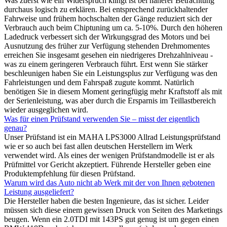
Was zuerst wie ein Widerspruch klingt ist bei näherer Betrachtung
durchaus logisch zu erklären. Bei entsprechend zurückhaltender
Fahrweise und frühem hochschalten der Gänge reduziert sich der
Verbrauch auch beim Chiptuning um ca. 5-10%. Durch den höheren
Ladedruck verbessert sich der Wirkungsgrad des Motors und bei
Ausnutzung des früher zur Verfügung stehenden Drehmomentes
erreichen Sie insgesamt gesehen ein niedrigeres Drehzahlniveau -
was zu einem geringeren Verbrauch führt. Erst wenn Sie stärker
beschleunigen haben Sie ein Leistungsplus zur Verfügung was den
Fahrleistungen und dem Fahrspaß zugute kommt. Natürlich
benötigen Sie in diesem Moment geringfügig mehr Kraftstoff als mit
der Serienleistung, was aber durch die Ersparnis im Teillastbereich
wieder ausgeglichen wird.
Was für einen Prüfstand verwenden Sie – misst der eigentlich
genau?
Unser Prüfstand ist ein MAHA LPS3000 Allrad Leistungsprüfstand
wie er so auch bei fast allen deutschen Herstellern im Werk
verwendet wird. Als eines der wenigen Prüfstandmodelle ist er als
Prüfmittel vor Gericht akzeptiert. Führende Hersteller geben eine
Produktempfehlung für diesen Prüfstand.
Warum wird das Auto nicht ab Werk mit der von Ihnen gebotenen
Leistung ausgeliefert?
Die Hersteller haben die besten Ingenieure, das ist sicher. Leider
müssen sich diese einem gewissen Druck von Seiten des Marketings
beugen. Wenn ein 2.0TDI mit 143PS gut genug ist um gegen einen