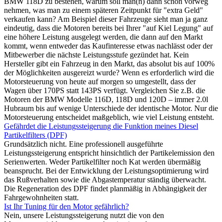
BMW 118D zu bestehen, warum soll man(n) dann schon vorweg
nehmen, was man zu einem späteren Zeitpunkt für "extra Geld"
verkaufen kann? Am Beispiel dieser Fahrzeuge sieht man ja ganz
eindeutig, dass die Motoren bereits bei Ihrer "auf Kiel Legung" auf
eine höhere Leistung ausgelegt werden, die dann auf den Markt
kommt, wenn entweder das Kaufinteresse etwas nachlässt oder der
Mitbewerber die nächste Leistungsstufe gezündet hat. Kein
Hersteller gibt ein Fahrzeug in den Markt, das absolut bis auf 100%
der Möglichkeiten ausgereizt wurde? Wenn es erforderlich wird die
Motorsteuerung von heute auf morgen so umgestellt, dass der
Wagen über 170PS statt 143PS verfügt. Vergleichen Sie z.B. die
Motoren der BMW Modelle 116D, 118D und 120D – immer 2.0l
Hubraum bis auf wenige Unterschiede der identische Motor. Nur die
Motorsteuerung entscheidet maßgeblich, wie viel Leistung entsteht.
Gefährdet die Leistungssteigerung die Funktion meines Diesel
Partikelfilters (DPF)
Grundsätzlich nicht. Eine professionell ausgeführte
Leistungssteigerung entspricht hinsichtlich der Partikelemission den
Serienwerten. Weder Partikelfilter noch Kat werden übermäßig
beansprucht. Bei der Entwicklung der Leistungsoptimierung wird
das Rußverhalten sowie die Abgastemperatur ständig überwacht.
Die Regeneration des DPF findet planmäßig in Abhängigkeit der
Fahrgewohnheiten statt.
Ist Ihr Tuning für den Motor gefährlich?
Nein, unsere Leistungssteigerung nutzt die von den