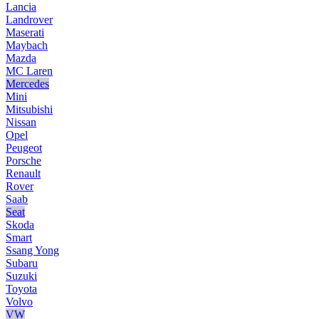
Lancia
Landrover
Maserati
Maybach
Mazda
MC Laren
Mercedes
Mini
Mitsubishi
Nissan
Opel
Peugeot
Porsche
Renault
Rover
Saab
Seat
Skoda
Smart
Ssang Yong
Subaru
Suzuki
Toyota
Volvo
VW