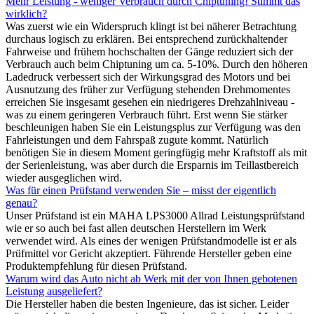
Mehr Leistung - weniger Verbrauch durch Chiptuning! Stimmt das
wirklich?
Was zuerst wie ein Widerspruch klingt ist bei näherer Betrachtung
durchaus logisch zu erklären. Bei entsprechend zurückhaltender
Fahrweise und frühem hochschalten der Gänge reduziert sich der
Verbrauch auch beim Chiptuning um ca. 5-10%. Durch den höheren
Ladedruck verbessert sich der Wirkungsgrad des Motors und bei
Ausnutzung des früher zur Verfügung stehenden Drehmomentes
erreichen Sie insgesamt gesehen ein niedrigeres Drehzahlniveau -
was zu einem geringeren Verbrauch führt. Erst wenn Sie stärker
beschleunigen haben Sie ein Leistungsplus zur Verfügung was den
Fahrleistungen und dem Fahrspaß zugute kommt. Natürlich
benötigen Sie in diesem Moment geringfügig mehr Kraftstoff als mit
der Serienleistung, was aber durch die Ersparnis im Teillastbereich
wieder ausgeglichen wird.
Was für einen Prüfstand verwenden Sie – misst der eigentlich
genau?
Unser Prüfstand ist ein MAHA LPS3000 Allrad Leistungsprüfstand
wie er so auch bei fast allen deutschen Herstellern im Werk
verwendet wird. Als eines der wenigen Prüfstandmodelle ist er als
Prüfmittel vor Gericht akzeptiert. Führende Hersteller geben eine
Produktempfehlung für diesen Prüfstand.
Warum wird das Auto nicht ab Werk mit der von Ihnen gebotenen
Leistung ausgeliefert?
Die Hersteller haben die besten Ingenieure, das ist sicher. Leider