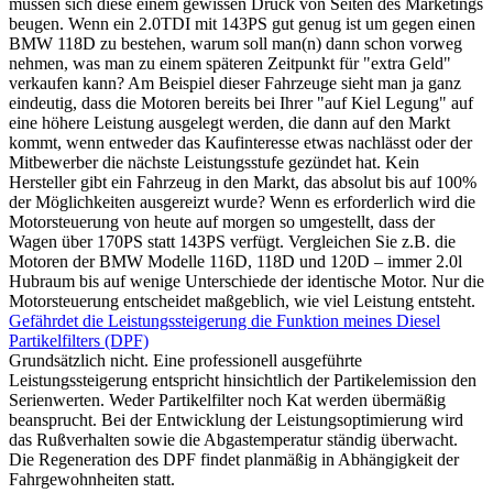
müssen sich diese einem gewissen Druck von Seiten des Marketings
beugen. Wenn ein 2.0TDI mit 143PS gut genug ist um gegen einen
BMW 118D zu bestehen, warum soll man(n) dann schon vorweg
nehmen, was man zu einem späteren Zeitpunkt für "extra Geld"
verkaufen kann? Am Beispiel dieser Fahrzeuge sieht man ja ganz
eindeutig, dass die Motoren bereits bei Ihrer "auf Kiel Legung" auf
eine höhere Leistung ausgelegt werden, die dann auf den Markt
kommt, wenn entweder das Kaufinteresse etwas nachlässt oder der
Mitbewerber die nächste Leistungsstufe gezündet hat. Kein
Hersteller gibt ein Fahrzeug in den Markt, das absolut bis auf 100%
der Möglichkeiten ausgereizt wurde? Wenn es erforderlich wird die
Motorsteuerung von heute auf morgen so umgestellt, dass der
Wagen über 170PS statt 143PS verfügt. Vergleichen Sie z.B. die
Motoren der BMW Modelle 116D, 118D und 120D – immer 2.0l
Hubraum bis auf wenige Unterschiede der identische Motor. Nur die
Motorsteuerung entscheidet maßgeblich, wie viel Leistung entsteht.
Gefährdet die Leistungssteigerung die Funktion meines Diesel
Partikelfilters (DPF)
Grundsätzlich nicht. Eine professionell ausgeführte
Leistungssteigerung entspricht hinsichtlich der Partikelemission den
Serienwerten. Weder Partikelfilter noch Kat werden übermäßig
beansprucht. Bei der Entwicklung der Leistungsoptimierung wird
das Rußverhalten sowie die Abgastemperatur ständig überwacht.
Die Regeneration des DPF findet planmäßig in Abhängigkeit der
Fahrgewohnheiten statt.