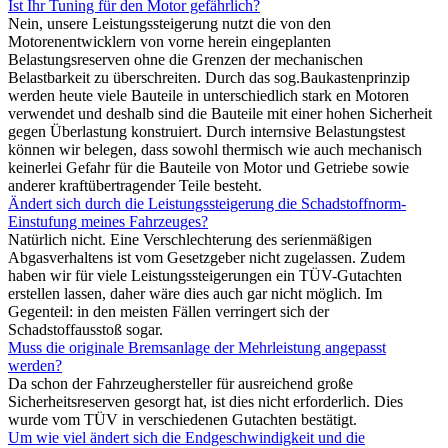
Ist Ihr Tuning für den Motor gefährlich?
Nein, unsere Leistungssteigerung nutzt die von den
Motorenentwicklern von vorne herein eingeplanten
Belastungsreserven ohne die Grenzen der mechanischen
Belastbarkeit zu überschreiten. Durch das sog.Baukastenprinzip
werden heute viele Bauteile in unterschiedlich stark en Motoren
verwendet und deshalb sind die Bauteile mit einer hohen Sicherheit
gegen Überlastung konstruiert. Durch internsive Belastungstest
können wir belegen, dass sowohl thermisch wie auch mechanisch
keinerlei Gefahr für die Bauteile von Motor und Getriebe sowie
anderer kraftübertragender Teile besteht.
Ändert sich durch die Leistungssteigerung die Schadstoffnorm-
Einstufung meines Fahrzeuges?
Natürlich nicht. Eine Verschlechterung des serienmäßigen
Abgasverhaltens ist vom Gesetzgeber nicht zugelassen. Zudem
haben wir für viele Leistungssteigerungen ein TÜV-Gutachten
erstellen lassen, daher wäre dies auch gar nicht möglich. Im
Gegenteil: in den meisten Fällen verringert sich der
Schadstoffausstoß sogar.
Muss die originale Bremsanlage der Mehrleistung angepasst
werden?
Da schon der Fahrzeughersteller für ausreichend große
Sicherheitsreserven gesorgt hat, ist dies nicht erforderlich. Dies
wurde vom TÜV in verschiedenen Gutachten bestätigt.
Um wie viel ändert sich die Endgeschwindigkeit und die