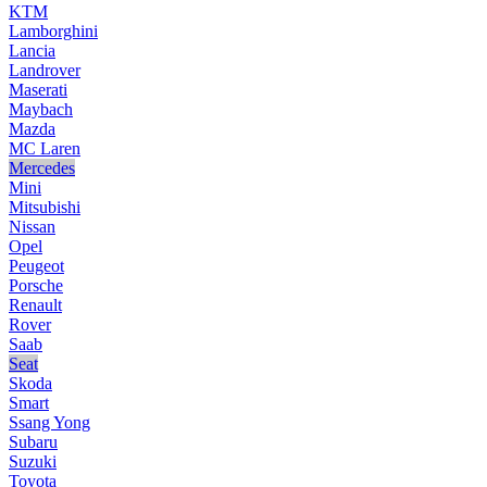
KTM
Lamborghini
Lancia
Landrover
Maserati
Maybach
Mazda
MC Laren
Mercedes
Mini
Mitsubishi
Nissan
Opel
Peugeot
Porsche
Renault
Rover
Saab
Seat
Skoda
Smart
Ssang Yong
Subaru
Suzuki
Toyota