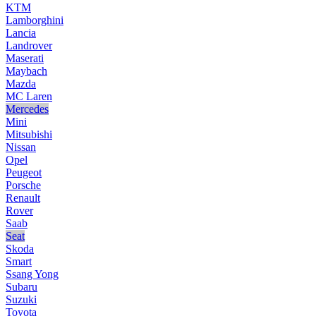
KTM
Lamborghini
Lancia
Landrover
Maserati
Maybach
Mazda
MC Laren
Mercedes
Mini
Mitsubishi
Nissan
Opel
Peugeot
Porsche
Renault
Rover
Saab
Seat
Skoda
Smart
Ssang Yong
Subaru
Suzuki
Toyota