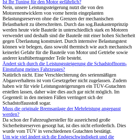
Ist Ihr Tuning für den Motor gefährlich?
Nein, unsere Leistungssteigerung nutzt die von den
Motorenentwicklern von vorne herein eingeplanten
Belastungsreserven ohne die Grenzen der mechanischen
Belastbarkeit zu überschreiten. Durch das sog.Baukastenprinzip
werden heute viele Bauteile in unterschiedlich stark en Motoren
verwendet und deshalb sind die Bauteile mit einer hohen Sicherheit
gegen Überlastung konstruiert. Durch internsive Belastungstest
können wir belegen, dass sowohl thermisch wie auch mechanisch
keinerlei Gefahr für die Bauteile von Motor und Getriebe sowie
anderer kraftübertragender Teile besteht.
Ändert sich durch die Leistungssteigerung die Schadstoffnorm-
Einstufung meines Fahrzeuges?
Natürlich nicht. Eine Verschlechterung des serienmäßigen
Abgasverhaltens ist vom Gesetzgeber nicht zugelassen. Zudem
haben wir für viele Leistungssteigerungen ein TÜV-Gutachten
erstellen lassen, daher wäre dies auch gar nicht möglich. Im
Gegenteil: in den meisten Fällen verringert sich der
Schadstoffausstoß sogar.
Muss die originale Bremsanlage der Mehrleistung angepasst
werden?
Da schon der Fahrzeughersteller für ausreichend große
Sicherheitsreserven gesorgt hat, ist dies nicht erforderlich. Dies
wurde vom TÜV in verschiedenen Gutachten bestätigt.
Um wie viel ändert sich die Endgeschwindigkeit und die