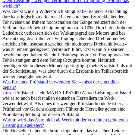
Mehr Leistung - weniger Verbrauch durch Chiptuning! Stimmt das
wirklich?
Was zuerst wie ein Widerspruch klingt ist bei näherer Betrachtung
durchaus logisch zu erklären. Bei entsprechend zurückhaltender
Fahrweise und frühem hochschalten der Gänge reduziert sich der
Verbrauch auch beim Chiptuning um ca. 5-10%. Durch den höheren
Ladedruck verbessert sich der Wirkungsgrad des Motors und bei
Ausnutzung des früher zur Verfügung stehenden Drehmomentes
erreichen Sie insgesamt gesehen ein niedrigeres Drehzahlniveau -
was zu einem geringeren Verbrauch führt. Erst wenn Sie stärker
beschleunigen haben Sie ein Leistungsplus zur Verfügung was den
Fahrleistungen und dem Fahrspaß zugute kommt. Natürlich
benötigen Sie in diesem Moment geringfügig mehr Kraftstoff als mit
der Serienleistung, was aber durch die Ersparnis im Teillastbereich
wieder ausgeglichen wird.
Was für einen Prüfstand verwenden Sie – misst der eigentlich
genau?
Unser Prüfstand ist ein MAHA LPS3000 Allrad Leistungsprüfstand
wie er so auch bei fast allen deutschen Herstellern im Werk
verwendet wird. Als eines der wenigen Prüfstandmodelle ist er als
Prüfmittel vor Gericht akzeptiert. Führende Hersteller geben eine
Produktempfehlung für diesen Prüfstand.
Warum wird das Auto nicht ab Werk mit der von Ihnen gebotenen
Leistung ausgeliefert?
Die Hersteller haben die besten Ingenieure, das ist sicher. Leider