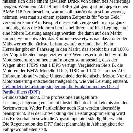
müssen sich diese einem gewissen Druck von Seiten des Marketings
beugen. Wenn ein 2.0TDI mit 143PS gut genug ist um gegen einen
BMW 118D zu bestehen, warum soll man(n) dann schon vorweg
nehmen, was man zu einem späteren Zeitpunkt für "extra Geld"
verkaufen kann? Am Beispiel dieser Fahrzeuge sieht man ja ganz
eindeutig, dass die Motoren bereits bei Ihrer "auf Kiel Legung" auf
eine höhere Leistung ausgelegt werden, die dann auf den Markt
kommt, wenn entweder das Kaufinteresse etwas nachlässt oder der
Mitbewerber die nächste Leistungsstufe gezündet hat. Kein
Hersteller gibt ein Fahrzeug in den Markt, das absolut bis auf 100%
der Möglichkeiten ausgereizt wurde? Wenn es erforderlich wird die
Motorsteuerung von heute auf morgen so umgestellt, dass der
Wagen über 170PS statt 143PS verfügt. Vergleichen Sie z.B. die
Motoren der BMW Modelle 116D, 118D und 120D – immer 2.0l
Hubraum bis auf wenige Unterschiede der identische Motor. Nur die
Motorsteuerung entscheidet maßgeblich, wie viel Leistung entsteht.
Gefährdet die Leistungssteigerung die Funktion meines Diesel
Partikelfilters (DPF)
Grundsätzlich nicht. Eine professionell ausgeführte
Leistungssteigerung entspricht hinsichtlich der Partikelemission den
Serienwerten. Weder Partikelfilter noch Kat werden übermäßig
beansprucht. Bei der Entwicklung der Leistungsoptimierung wird
das Rußverhalten sowie die Abgastemperatur ständig überwacht.
Die Regeneration des DPF findet planmäßig in Abhängigkeit der
Fahrgewohnheiten statt.