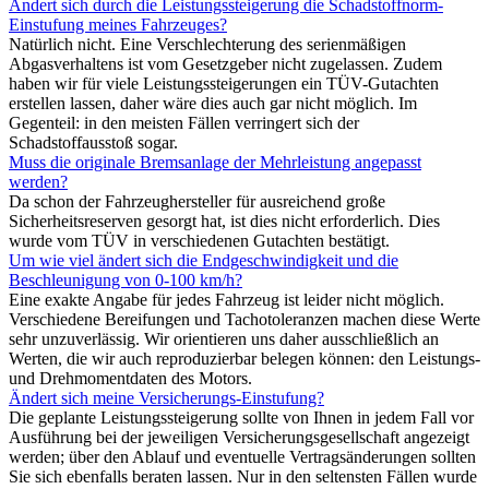
Ändert sich durch die Leistungssteigerung die Schadstoffnorm-
Einstufung meines Fahrzeuges?
Natürlich nicht. Eine Verschlechterung des serienmäßigen
Abgasverhaltens ist vom Gesetzgeber nicht zugelassen. Zudem
haben wir für viele Leistungssteigerungen ein TÜV-Gutachten
erstellen lassen, daher wäre dies auch gar nicht möglich. Im
Gegenteil: in den meisten Fällen verringert sich der
Schadstoffausstoß sogar.
Muss die originale Bremsanlage der Mehrleistung angepasst
werden?
Da schon der Fahrzeughersteller für ausreichend große
Sicherheitsreserven gesorgt hat, ist dies nicht erforderlich. Dies
wurde vom TÜV in verschiedenen Gutachten bestätigt.
Um wie viel ändert sich die Endgeschwindigkeit und die
Beschleunigung von 0-100 km/h?
Eine exakte Angabe für jedes Fahrzeug ist leider nicht möglich.
Verschiedene Bereifungen und Tachotoleranzen machen diese Werte
sehr unzuverlässig. Wir orientieren uns daher ausschließlich an
Werten, die wir auch reproduzierbar belegen können: den Leistungs-
und Drehmomentdaten des Motors.
Ändert sich meine Versicherungs-Einstufung?
Die geplante Leistungssteigerung sollte von Ihnen in jedem Fall vor
Ausführung bei der jeweiligen Versicherungsgesellschaft angezeigt
werden; über den Ablauf und eventuelle Vertragsänderungen sollten
Sie sich ebenfalls beraten lassen. Nur in den seltensten Fällen wurde