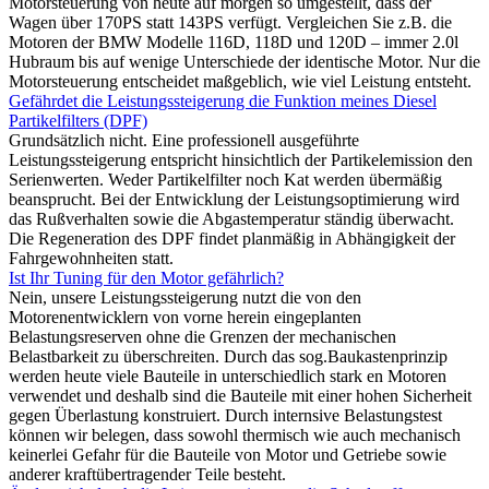
Motorsteuerung von heute auf morgen so umgestellt, dass der
Wagen über 170PS statt 143PS verfügt. Vergleichen Sie z.B. die
Motoren der BMW Modelle 116D, 118D und 120D – immer 2.0l
Hubraum bis auf wenige Unterschiede der identische Motor. Nur die
Motorsteuerung entscheidet maßgeblich, wie viel Leistung entsteht.
Gefährdet die Leistungssteigerung die Funktion meines Diesel
Partikelfilters (DPF)
Grundsätzlich nicht. Eine professionell ausgeführte
Leistungssteigerung entspricht hinsichtlich der Partikelemission den
Serienwerten. Weder Partikelfilter noch Kat werden übermäßig
beansprucht. Bei der Entwicklung der Leistungsoptimierung wird
das Rußverhalten sowie die Abgastemperatur ständig überwacht.
Die Regeneration des DPF findet planmäßig in Abhängigkeit der
Fahrgewohnheiten statt.
Ist Ihr Tuning für den Motor gefährlich?
Nein, unsere Leistungssteigerung nutzt die von den
Motorenentwicklern von vorne herein eingeplanten
Belastungsreserven ohne die Grenzen der mechanischen
Belastbarkeit zu überschreiten. Durch das sog.Baukastenprinzip
werden heute viele Bauteile in unterschiedlich stark en Motoren
verwendet und deshalb sind die Bauteile mit einer hohen Sicherheit
gegen Überlastung konstruiert. Durch internsive Belastungstest
können wir belegen, dass sowohl thermisch wie auch mechanisch
keinerlei Gefahr für die Bauteile von Motor und Getriebe sowie
anderer kraftübertragender Teile besteht.