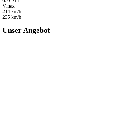
630 Nm
Vmax
214 km/h
235 km/h
Unser Angebot