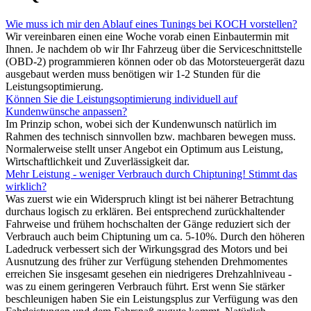
Wie muss ich mir den Ablauf eines Tunings bei KOCH vorstellen?
Wir vereinbaren einen eine Woche vorab einen Einbautermin mit
Ihnen. Je nachdem ob wir Ihr Fahrzeug über die Serviceschnittstelle
(OBD-2) programmieren können oder ob das Motorsteuergerät dazu
ausgebaut werden muss benötigen wir 1-2 Stunden für die
Leistungsoptimierung.
Können Sie die Leistungsoptimierung individuell auf
Kundenwünsche anpassen?
Im Prinzip schon, wobei sich der Kundenwunsch natürlich im
Rahmen des technisch sinnvollen bzw. machbaren bewegen muss.
Normalerweise stellt unser Angebot ein Optimum aus Leistung,
Wirtschaftlichkeit und Zuverlässigkeit dar.
Mehr Leistung - weniger Verbrauch durch Chiptuning! Stimmt das
wirklich?
Was zuerst wie ein Widerspruch klingt ist bei näherer Betrachtung
durchaus logisch zu erklären. Bei entsprechend zurückhaltender
Fahrweise und frühem hochschalten der Gänge reduziert sich der
Verbrauch auch beim Chiptuning um ca. 5-10%. Durch den höheren
Ladedruck verbessert sich der Wirkungsgrad des Motors und bei
Ausnutzung des früher zur Verfügung stehenden Drehmomentes
erreichen Sie insgesamt gesehen ein niedrigeres Drehzahlniveau -
was zu einem geringeren Verbrauch führt. Erst wenn Sie stärker
beschleunigen haben Sie ein Leistungsplus zur Verfügung was den