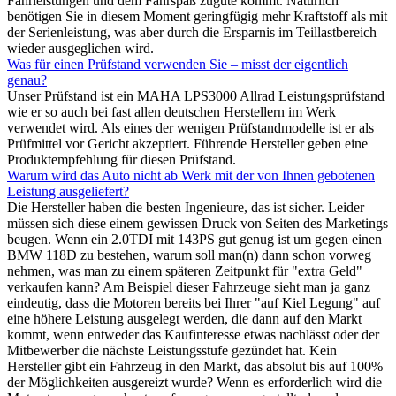
Fahrleistungen und dem Fahrspaß zugute kommt. Natürlich
benötigen Sie in diesem Moment geringfügig mehr Kraftstoff als mit
der Serienleistung, was aber durch die Ersparnis im Teillastbereich
wieder ausgeglichen wird.
Was für einen Prüfstand verwenden Sie – misst der eigentlich
genau?
Unser Prüfstand ist ein MAHA LPS3000 Allrad Leistungsprüfstand
wie er so auch bei fast allen deutschen Herstellern im Werk
verwendet wird. Als eines der wenigen Prüfstandmodelle ist er als
Prüfmittel vor Gericht akzeptiert. Führende Hersteller geben eine
Produktempfehlung für diesen Prüfstand.
Warum wird das Auto nicht ab Werk mit der von Ihnen gebotenen
Leistung ausgeliefert?
Die Hersteller haben die besten Ingenieure, das ist sicher. Leider
müssen sich diese einem gewissen Druck von Seiten des Marketings
beugen. Wenn ein 2.0TDI mit 143PS gut genug ist um gegen einen
BMW 118D zu bestehen, warum soll man(n) dann schon vorweg
nehmen, was man zu einem späteren Zeitpunkt für "extra Geld"
verkaufen kann? Am Beispiel dieser Fahrzeuge sieht man ja ganz
eindeutig, dass die Motoren bereits bei Ihrer "auf Kiel Legung" auf
eine höhere Leistung ausgelegt werden, die dann auf den Markt
kommt, wenn entweder das Kaufinteresse etwas nachlässt oder der
Mitbewerber die nächste Leistungsstufe gezündet hat. Kein
Hersteller gibt ein Fahrzeug in den Markt, das absolut bis auf 100%
der Möglichkeiten ausgereizt wurde? Wenn es erforderlich wird die