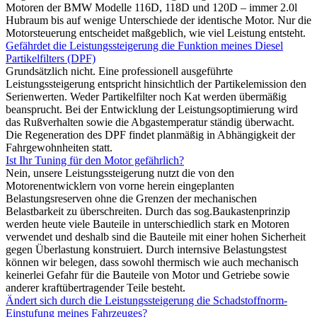
Motoren der BMW Modelle 116D, 118D und 120D – immer 2.0l
Hubraum bis auf wenige Unterschiede der identische Motor. Nur die
Motorsteuerung entscheidet maßgeblich, wie viel Leistung entsteht.
Gefährdet die Leistungssteigerung die Funktion meines Diesel
Partikelfilters (DPF)
Grundsätzlich nicht. Eine professionell ausgeführte
Leistungssteigerung entspricht hinsichtlich der Partikelemission den
Serienwerten. Weder Partikelfilter noch Kat werden übermäßig
beansprucht. Bei der Entwicklung der Leistungsoptimierung wird
das Rußverhalten sowie die Abgastemperatur ständig überwacht.
Die Regeneration des DPF findet planmäßig in Abhängigkeit der
Fahrgewohnheiten statt.
Ist Ihr Tuning für den Motor gefährlich?
Nein, unsere Leistungssteigerung nutzt die von den
Motorenentwicklern von vorne herein eingeplanten
Belastungsreserven ohne die Grenzen der mechanischen
Belastbarkeit zu überschreiten. Durch das sog.Baukastenprinzip
werden heute viele Bauteile in unterschiedlich stark en Motoren
verwendet und deshalb sind die Bauteile mit einer hohen Sicherheit
gegen Überlastung konstruiert. Durch internsive Belastungstest
können wir belegen, dass sowohl thermisch wie auch mechanisch
keinerlei Gefahr für die Bauteile von Motor und Getriebe sowie
anderer kraftübertragender Teile besteht.
Ändert sich durch die Leistungssteigerung die Schadstoffnorm-
Einstufung meines Fahrzeuges?