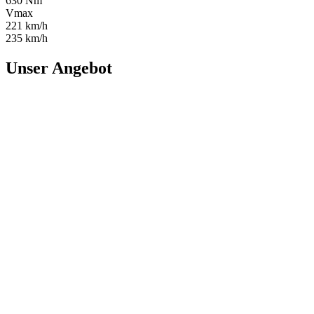
630 Nm
Vmax
221 km/h
235 km/h
Unser Angebot