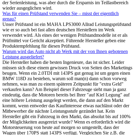
der Serienleistung, was aber durch die Ersparnis im Teillastbereich
wieder ausgeglichen wird.
Was für einen Prüfstand verwenden Sie – misst der eigentlich
genau?
Unser Prüfstand ist ein MAHA LPS3000 Allrad Leistungsprüfstand
wie er so auch bei fast allen deutschen Herstellern im Werk
verwendet wird. Als eines der wenigen Prüfstandmodelle ist er als
Prüfmittel vor Gericht akzeptiert. Führende Hersteller geben eine
Produktempfehlung für diesen Prüfstand.
Warum wird das Auto nicht ab Werk mit der von Ihnen gebotenen
Leistung ausgeliefert?
Die Hersteller haben die besten Ingenieure, das ist sicher. Leider
müssen sich diese einem gewissen Druck von Seiten des Marketings
beugen. Wenn ein 2.0TDI mit 143PS gut genug ist um gegen einen
BMW 118D zu bestehen, warum soll man(n) dann schon vorweg
nehmen, was man zu einem späteren Zeitpunkt für "extra Geld"
verkaufen kann? Am Beispiel dieser Fahrzeuge sieht man ja ganz
eindeutig, dass die Motoren bereits bei Ihrer "auf Kiel Legung" auf
eine höhere Leistung ausgelegt werden, die dann auf den Markt
kommt, wenn entweder das Kaufinteresse etwas nachlässt oder der
Mitbewerber die nächste Leistungsstufe gezündet hat. Kein
Hersteller gibt ein Fahrzeug in den Markt, das absolut bis auf 100%
der Möglichkeiten ausgereizt wurde? Wenn es erforderlich wird die
Motorsteuerung von heute auf morgen so umgestellt, dass der
Wagen über 170PS statt 143PS verfügt. Vergleichen Sie z.B. die