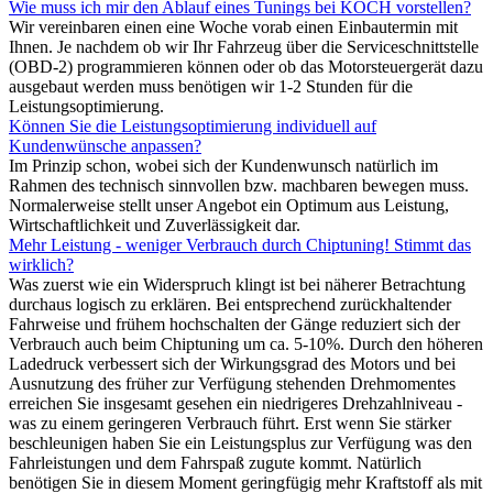
Wie muss ich mir den Ablauf eines Tunings bei KOCH vorstellen?
Wir vereinbaren einen eine Woche vorab einen Einbautermin mit
Ihnen. Je nachdem ob wir Ihr Fahrzeug über die Serviceschnittstelle
(OBD-2) programmieren können oder ob das Motorsteuergerät dazu
ausgebaut werden muss benötigen wir 1-2 Stunden für die
Leistungsoptimierung.
Können Sie die Leistungsoptimierung individuell auf
Kundenwünsche anpassen?
Im Prinzip schon, wobei sich der Kundenwunsch natürlich im
Rahmen des technisch sinnvollen bzw. machbaren bewegen muss.
Normalerweise stellt unser Angebot ein Optimum aus Leistung,
Wirtschaftlichkeit und Zuverlässigkeit dar.
Mehr Leistung - weniger Verbrauch durch Chiptuning! Stimmt das
wirklich?
Was zuerst wie ein Widerspruch klingt ist bei näherer Betrachtung
durchaus logisch zu erklären. Bei entsprechend zurückhaltender
Fahrweise und frühem hochschalten der Gänge reduziert sich der
Verbrauch auch beim Chiptuning um ca. 5-10%. Durch den höheren
Ladedruck verbessert sich der Wirkungsgrad des Motors und bei
Ausnutzung des früher zur Verfügung stehenden Drehmomentes
erreichen Sie insgesamt gesehen ein niedrigeres Drehzahlniveau -
was zu einem geringeren Verbrauch führt. Erst wenn Sie stärker
beschleunigen haben Sie ein Leistungsplus zur Verfügung was den
Fahrleistungen und dem Fahrspaß zugute kommt. Natürlich
benötigen Sie in diesem Moment geringfügig mehr Kraftstoff als mit