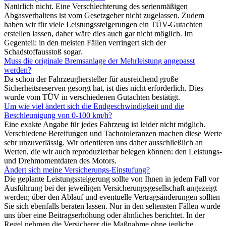
Natürlich nicht. Eine Verschlechterung des serienmäßigen
Abgasverhaltens ist vom Gesetzgeber nicht zugelassen. Zudem
haben wir für viele Leistungssteigerungen ein TÜV-Gutachten
erstellen lassen, daher wäre dies auch gar nicht möglich. Im
Gegenteil: in den meisten Fällen verringert sich der
Schadstoffausstoß sogar.
Muss die originale Bremsanlage der Mehrleistung angepasst
werden?
Da schon der Fahrzeughersteller für ausreichend große
Sicherheitsreserven gesorgt hat, ist dies nicht erforderlich. Dies
wurde vom TÜV in verschiedenen Gutachten bestätigt.
Um wie viel ändert sich die Endgeschwindigkeit und die
Beschleunigung von 0-100 km/h?
Eine exakte Angabe für jedes Fahrzeug ist leider nicht möglich.
Verschiedene Bereifungen und Tachotoleranzen machen diese Werte
sehr unzuverlässig. Wir orientieren uns daher ausschließlich an
Werten, die wir auch reproduzierbar belegen können: den Leistungs-
und Drehmomentdaten des Motors.
Ändert sich meine Versicherungs-Einstufung?
Die geplante Leistungssteigerung sollte von Ihnen in jedem Fall vor
Ausführung bei der jeweiligen Versicherungsgesellschaft angezeigt
werden; über den Ablauf und eventuelle Vertragsänderungen sollten
Sie sich ebenfalls beraten lassen. Nur in den seltensten Fällen wurde
uns über eine Beitragserhöhung oder ähnliches berichtet. In der
Regel nehmen die Versicherer die Maßnahme ohne jegliche