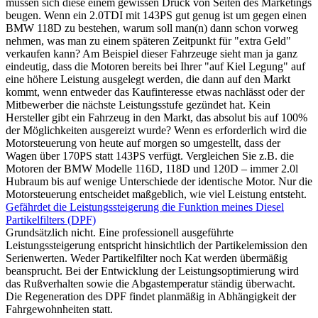
müssen sich diese einem gewissen Druck von Seiten des Marketings
beugen. Wenn ein 2.0TDI mit 143PS gut genug ist um gegen einen
BMW 118D zu bestehen, warum soll man(n) dann schon vorweg
nehmen, was man zu einem späteren Zeitpunkt für "extra Geld"
verkaufen kann? Am Beispiel dieser Fahrzeuge sieht man ja ganz
eindeutig, dass die Motoren bereits bei Ihrer "auf Kiel Legung" auf
eine höhere Leistung ausgelegt werden, die dann auf den Markt
kommt, wenn entweder das Kaufinteresse etwas nachlässt oder der
Mitbewerber die nächste Leistungsstufe gezündet hat. Kein
Hersteller gibt ein Fahrzeug in den Markt, das absolut bis auf 100%
der Möglichkeiten ausgereizt wurde? Wenn es erforderlich wird die
Motorsteuerung von heute auf morgen so umgestellt, dass der
Wagen über 170PS statt 143PS verfügt. Vergleichen Sie z.B. die
Motoren der BMW Modelle 116D, 118D und 120D – immer 2.0l
Hubraum bis auf wenige Unterschiede der identische Motor. Nur die
Motorsteuerung entscheidet maßgeblich, wie viel Leistung entsteht.
Gefährdet die Leistungssteigerung die Funktion meines Diesel
Partikelfilters (DPF)
Grundsätzlich nicht. Eine professionell ausgeführte
Leistungssteigerung entspricht hinsichtlich der Partikelemission den
Serienwerten. Weder Partikelfilter noch Kat werden übermäßig
beansprucht. Bei der Entwicklung der Leistungsoptimierung wird
das Rußverhalten sowie die Abgastemperatur ständig überwacht.
Die Regeneration des DPF findet planmäßig in Abhängigkeit der
Fahrgewohnheiten statt.