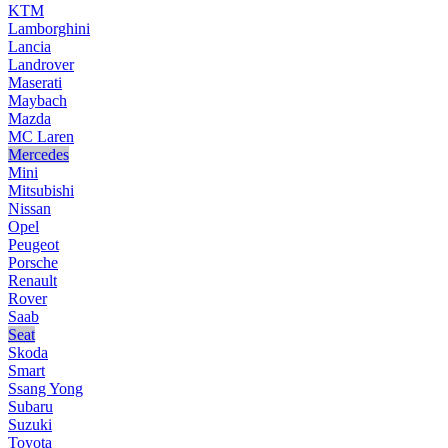
KTM
Lamborghini
Lancia
Landrover
Maserati
Maybach
Mazda
MC Laren
Mercedes
Mini
Mitsubishi
Nissan
Opel
Peugeot
Porsche
Renault
Rover
Saab
Seat
Skoda
Smart
Ssang Yong
Subaru
Suzuki
Toyota