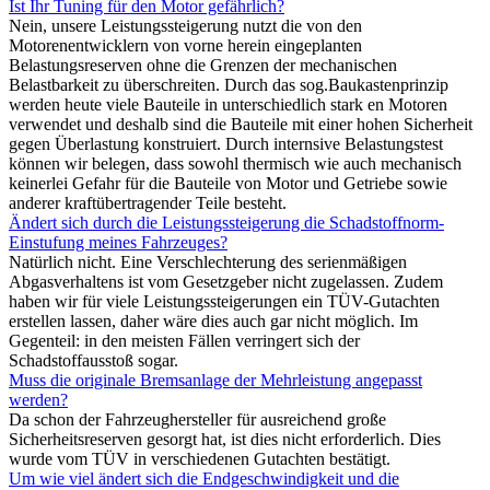
Ist Ihr Tuning für den Motor gefährlich?
Nein, unsere Leistungssteigerung nutzt die von den
Motorenentwicklern von vorne herein eingeplanten
Belastungsreserven ohne die Grenzen der mechanischen
Belastbarkeit zu überschreiten. Durch das sog.Baukastenprinzip
werden heute viele Bauteile in unterschiedlich stark en Motoren
verwendet und deshalb sind die Bauteile mit einer hohen Sicherheit
gegen Überlastung konstruiert. Durch internsive Belastungstest
können wir belegen, dass sowohl thermisch wie auch mechanisch
keinerlei Gefahr für die Bauteile von Motor und Getriebe sowie
anderer kraftübertragender Teile besteht.
Ändert sich durch die Leistungssteigerung die Schadstoffnorm-
Einstufung meines Fahrzeuges?
Natürlich nicht. Eine Verschlechterung des serienmäßigen
Abgasverhaltens ist vom Gesetzgeber nicht zugelassen. Zudem
haben wir für viele Leistungssteigerungen ein TÜV-Gutachten
erstellen lassen, daher wäre dies auch gar nicht möglich. Im
Gegenteil: in den meisten Fällen verringert sich der
Schadstoffausstoß sogar.
Muss die originale Bremsanlage der Mehrleistung angepasst
werden?
Da schon der Fahrzeughersteller für ausreichend große
Sicherheitsreserven gesorgt hat, ist dies nicht erforderlich. Dies
wurde vom TÜV in verschiedenen Gutachten bestätigt.
Um wie viel ändert sich die Endgeschwindigkeit und die