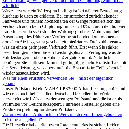
Mehr Leistung - weniger Verbrauch durch Chiptuning! Stimmt das
wirklich?
Was zuerst wie ein Widerspruch klingt ist bei näherer Betrachtung
durchaus logisch zu erklären. Bei entsprechend zurückhaltender
Fahrweise und frühem hochschalten der Gänge reduziert sich der
Verbrauch auch beim Chiptuning um ca. 5-10%. Durch den höheren
Ladedruck verbessert sich der Wirkungsgrad des Motors und bei
Ausnutzung des früher zur Verfügung stehenden Drehmomentes
erreichen Sie insgesamt gesehen ein niedrigeres Drehzahlniveau -
was zu einem geringeren Verbrauch führt. Erst wenn Sie stärker
beschleunigen haben Sie ein Leistungsplus zur Verfügung was den
Fahrleistungen und dem Fahrspaß zugute kommt. Natürlich
benötigen Sie in diesem Moment geringfügig mehr Kraftstoff als mit
der Serienleistung, was aber durch die Ersparnis im Teillastbereich
wieder ausgeglichen wird.
Was für einen Prüfstand verwenden Sie – misst der eigentlich
genau?
Unser Prüfstand ist ein MAHA LPS3000 Allrad Leistungsprüfstand
wie er so auch bei fast allen deutschen Herstellern im Werk
verwendet wird. Als eines der wenigen Prüfstandmodelle ist er als
Prüfmittel vor Gericht akzeptiert. Führende Hersteller geben eine
Produktempfehlung für diesen Prüfstand.
Warum wird das Auto nicht ab Werk mit der von Ihnen gebotenen
Leistung ausgeliefert?
Die Hersteller haben die besten Ingenieure, das ist sicher. Leider