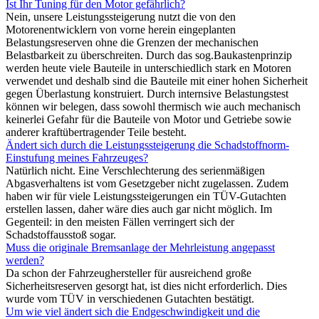
Ist Ihr Tuning für den Motor gefährlich?
Nein, unsere Leistungssteigerung nutzt die von den
Motorenentwicklern von vorne herein eingeplanten
Belastungsreserven ohne die Grenzen der mechanischen
Belastbarkeit zu überschreiten. Durch das sog.Baukastenprinzip
werden heute viele Bauteile in unterschiedlich stark en Motoren
verwendet und deshalb sind die Bauteile mit einer hohen Sicherheit
gegen Überlastung konstruiert. Durch internsive Belastungstest
können wir belegen, dass sowohl thermisch wie auch mechanisch
keinerlei Gefahr für die Bauteile von Motor und Getriebe sowie
anderer kraftübertragender Teile besteht.
Ändert sich durch die Leistungssteigerung die Schadstoffnorm-
Einstufung meines Fahrzeuges?
Natürlich nicht. Eine Verschlechterung des serienmäßigen
Abgasverhaltens ist vom Gesetzgeber nicht zugelassen. Zudem
haben wir für viele Leistungssteigerungen ein TÜV-Gutachten
erstellen lassen, daher wäre dies auch gar nicht möglich. Im
Gegenteil: in den meisten Fällen verringert sich der
Schadstoffausstoß sogar.
Muss die originale Bremsanlage der Mehrleistung angepasst
werden?
Da schon der Fahrzeughersteller für ausreichend große
Sicherheitsreserven gesorgt hat, ist dies nicht erforderlich. Dies
wurde vom TÜV in verschiedenen Gutachten bestätigt.
Um wie viel ändert sich die Endgeschwindigkeit und die