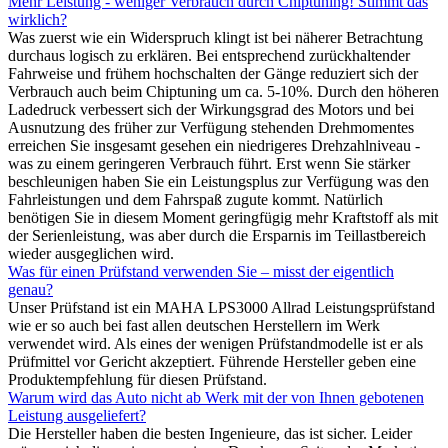
Mehr Leistung - weniger Verbrauch durch Chiptuning! Stimmt das
wirklich?
Was zuerst wie ein Widerspruch klingt ist bei näherer Betrachtung
durchaus logisch zu erklären. Bei entsprechend zurückhaltender
Fahrweise und frühem hochschalten der Gänge reduziert sich der
Verbrauch auch beim Chiptuning um ca. 5-10%. Durch den höheren
Ladedruck verbessert sich der Wirkungsgrad des Motors und bei
Ausnutzung des früher zur Verfügung stehenden Drehmomentes
erreichen Sie insgesamt gesehen ein niedrigeres Drehzahlniveau -
was zu einem geringeren Verbrauch führt. Erst wenn Sie stärker
beschleunigen haben Sie ein Leistungsplus zur Verfügung was den
Fahrleistungen und dem Fahrspaß zugute kommt. Natürlich
benötigen Sie in diesem Moment geringfügig mehr Kraftstoff als mit
der Serienleistung, was aber durch die Ersparnis im Teillastbereich
wieder ausgeglichen wird.
Was für einen Prüfstand verwenden Sie – misst der eigentlich
genau?
Unser Prüfstand ist ein MAHA LPS3000 Allrad Leistungsprüfstand
wie er so auch bei fast allen deutschen Herstellern im Werk
verwendet wird. Als eines der wenigen Prüfstandmodelle ist er als
Prüfmittel vor Gericht akzeptiert. Führende Hersteller geben eine
Produktempfehlung für diesen Prüfstand.
Warum wird das Auto nicht ab Werk mit der von Ihnen gebotenen
Leistung ausgeliefert?
Die Hersteller haben die besten Ingenieure, das ist sicher. Leider