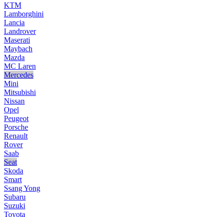
KTM
Lamborghini
Lancia
Landrover
Maserati
Maybach
Mazda
MC Laren
Mercedes
Mini
Mitsubishi
Nissan
Opel
Peugeot
Porsche
Renault
Rover
Saab
Seat
Skoda
Smart
Ssang Yong
Subaru
Suzuki
Toyota