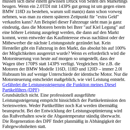
müssen sich diese einem gewissen Druck von Seiten des Marketings
beugen. Wenn ein 2.0TDI mit 143PS gut genug ist um gegen einen
BMW 118D zu bestehen, warum soll man(n) dann schon vorweg
nehmen, was man zu einem späteren Zeitpunkt für "extra Geld"
verkaufen kann? Am Beispiel dieser Fahrzeuge sieht man ja ganz
eindeutig, dass die Motoren bereits bei Ihrer "auf Kiel Legung" auf
eine höhere Leistung ausgelegt werden, die dann auf den Markt
kommt, wenn entweder das Kaufinteresse etwas nachlässt oder der
Mitbewerber die nächste Leistungsstufe gezündet hat. Kein
Hersteller gibt ein Fahrzeug in den Markt, das absolut bis auf 100%
der Möglichkeiten ausgereizt wurde? Wenn es erforderlich wird die
Motorsteuerung von heute auf morgen so umgestellt, dass der
Wagen über 170PS statt 143PS verfügt. Vergleichen Sie z.B. die
Motoren der BMW Modelle 116D, 118D und 120D – immer 2.0l
Hubraum bis auf wenige Unterschiede der identische Motor. Nur die
Motorsteuerung entscheidet maßgeblich, wie viel Leistung entsteht.
Gefährdet die Leistungssteigerung die Funktion meines Diesel
Partikelfilters (DPF)
Grundsätzlich nicht. Eine professionell ausgeführte
Leistungssteigerung entspricht hinsichtlich der Partikelemission den
Serienwerten. Weder Partikelfilter noch Kat werden übermäßig
beansprucht. Bei der Entwicklung der Leistungsoptimierung wird
das Rußverhalten sowie die Abgastemperatur ständig überwacht.
Die Regeneration des DPF findet planmäßig in Abhängigkeit der
Fahrgewohnheiten statt.