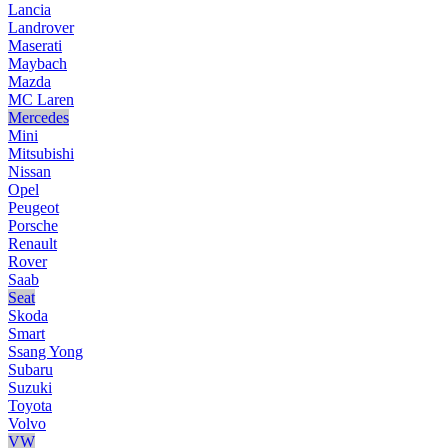
Lancia
Landrover
Maserati
Maybach
Mazda
MC Laren
Mercedes
Mini
Mitsubishi
Nissan
Opel
Peugeot
Porsche
Renault
Rover
Saab
Seat
Skoda
Smart
Ssang Yong
Subaru
Suzuki
Toyota
Volvo
VW