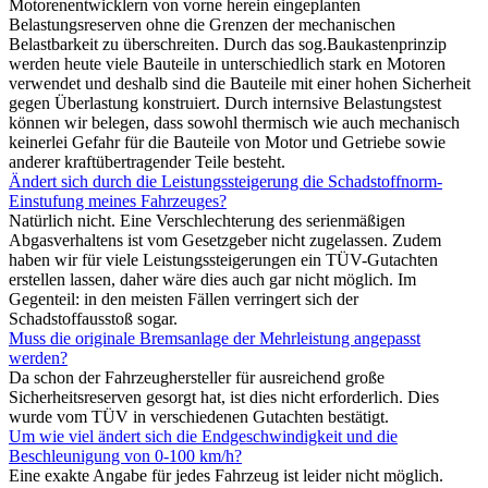
Motorenentwicklern von vorne herein eingeplanten
Belastungsreserven ohne die Grenzen der mechanischen
Belastbarkeit zu überschreiten. Durch das sog.Baukastenprinzip
werden heute viele Bauteile in unterschiedlich stark en Motoren
verwendet und deshalb sind die Bauteile mit einer hohen Sicherheit
gegen Überlastung konstruiert. Durch internsive Belastungstest
können wir belegen, dass sowohl thermisch wie auch mechanisch
keinerlei Gefahr für die Bauteile von Motor und Getriebe sowie
anderer kraftübertragender Teile besteht.
Ändert sich durch die Leistungssteigerung die Schadstoffnorm-
Einstufung meines Fahrzeuges?
Natürlich nicht. Eine Verschlechterung des serienmäßigen
Abgasverhaltens ist vom Gesetzgeber nicht zugelassen. Zudem
haben wir für viele Leistungssteigerungen ein TÜV-Gutachten
erstellen lassen, daher wäre dies auch gar nicht möglich. Im
Gegenteil: in den meisten Fällen verringert sich der
Schadstoffausstoß sogar.
Muss die originale Bremsanlage der Mehrleistung angepasst
werden?
Da schon der Fahrzeughersteller für ausreichend große
Sicherheitsreserven gesorgt hat, ist dies nicht erforderlich. Dies
wurde vom TÜV in verschiedenen Gutachten bestätigt.
Um wie viel ändert sich die Endgeschwindigkeit und die
Beschleunigung von 0-100 km/h?
Eine exakte Angabe für jedes Fahrzeug ist leider nicht möglich.