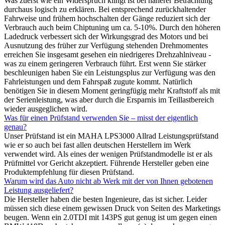
Was zuerst wie ein Widerspruch klingt ist bei näherer Betrachtung
durchaus logisch zu erklären. Bei entsprechend zurückhaltender
Fahrweise und frühem hochschalten der Gänge reduziert sich der
Verbrauch auch beim Chiptuning um ca. 5-10%. Durch den höheren
Ladedruck verbessert sich der Wirkungsgrad des Motors und bei
Ausnutzung des früher zur Verfügung stehenden Drehmomentes
erreichen Sie insgesamt gesehen ein niedrigeres Drehzahlniveau -
was zu einem geringeren Verbrauch führt. Erst wenn Sie stärker
beschleunigen haben Sie ein Leistungsplus zur Verfügung was den
Fahrleistungen und dem Fahrspaß zugute kommt. Natürlich
benötigen Sie in diesem Moment geringfügig mehr Kraftstoff als mit
der Serienleistung, was aber durch die Ersparnis im Teillastbereich
wieder ausgeglichen wird.
Was für einen Prüfstand verwenden Sie – misst der eigentlich
genau?
Unser Prüfstand ist ein MAHA LPS3000 Allrad Leistungsprüfstand
wie er so auch bei fast allen deutschen Herstellern im Werk
verwendet wird. Als eines der wenigen Prüfstandmodelle ist er als
Prüfmittel vor Gericht akzeptiert. Führende Hersteller geben eine
Produktempfehlung für diesen Prüfstand.
Warum wird das Auto nicht ab Werk mit der von Ihnen gebotenen
Leistung ausgeliefert?
Die Hersteller haben die besten Ingenieure, das ist sicher. Leider
müssen sich diese einem gewissen Druck von Seiten des Marketings
beugen. Wenn ein 2.0TDI mit 143PS gut genug ist um gegen einen