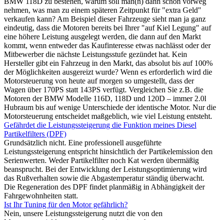
BMW 118D zu bestehen, warum soll man(n) dann schon vorweg
nehmen, was man zu einem späteren Zeitpunkt für "extra Geld"
verkaufen kann? Am Beispiel dieser Fahrzeuge sieht man ja ganz
eindeutig, dass die Motoren bereits bei Ihrer "auf Kiel Legung" auf
eine höhere Leistung ausgelegt werden, die dann auf den Markt
kommt, wenn entweder das Kaufinteresse etwas nachlässt oder der
Mitbewerber die nächste Leistungsstufe gezündet hat. Kein
Hersteller gibt ein Fahrzeug in den Markt, das absolut bis auf 100%
der Möglichkeiten ausgereizt wurde? Wenn es erforderlich wird die
Motorsteuerung von heute auf morgen so umgestellt, dass der
Wagen über 170PS statt 143PS verfügt. Vergleichen Sie z.B. die
Motoren der BMW Modelle 116D, 118D und 120D – immer 2.0l
Hubraum bis auf wenige Unterschiede der identische Motor. Nur die
Motorsteuerung entscheidet maßgeblich, wie viel Leistung entsteht.
Gefährdet die Leistungssteigerung die Funktion meines Diesel
Partikelfilters (DPF)
Grundsätzlich nicht. Eine professionell ausgeführte
Leistungssteigerung entspricht hinsichtlich der Partikelemission den
Serienwerten. Weder Partikelfilter noch Kat werden übermäßig
beansprucht. Bei der Entwicklung der Leistungsoptimierung wird
das Rußverhalten sowie die Abgastemperatur ständig überwacht.
Die Regeneration des DPF findet planmäßig in Abhängigkeit der
Fahrgewohnheiten statt.
Ist Ihr Tuning für den Motor gefährlich?
Nein, unsere Leistungssteigerung nutzt die von den