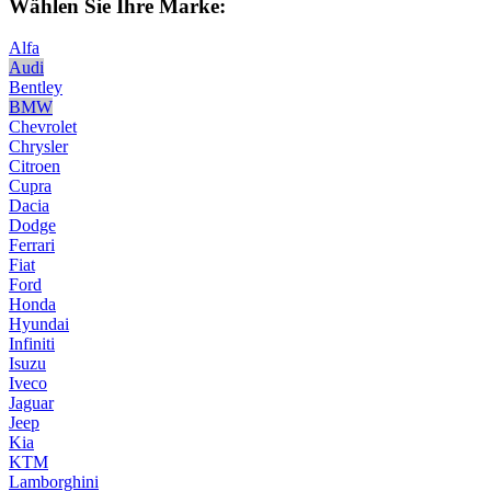
Wählen Sie Ihre Marke:
Alfa
Audi
Bentley
BMW
Chevrolet
Chrysler
Citroen
Cupra
Dacia
Dodge
Ferrari
Fiat
Ford
Honda
Hyundai
Infiniti
Isuzu
Iveco
Jaguar
Jeep
Kia
KTM
Lamborghini