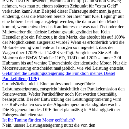
BMW 118D zu bestehen, warum soll man(n) dann schon vorweg
nehmen, was man zu einem späteren Zeitpunkt für "extra Geld"
verkaufen kann? Am Beispiel dieser Fahrzeuge sieht man ja ganz
eindeutig, dass die Motoren bereits bei Ihrer "auf Kiel Legung" auf
eine höhere Leistung ausgelegt werden, die dann auf den Markt
kommt, wenn entweder das Kaufinteresse etwas nachlässt oder der
Mitbewerber die nächste Leistungsstufe gezündet hat. Kein
Hersteller gibt ein Fahrzeug in den Markt, das absolut bis auf 100%
der Möglichkeiten ausgereizt wurde? Wenn es erforderlich wird die
Motorsteuerung von heute auf morgen so umgestellt, dass der
Wagen über 170PS statt 143PS verfügt. Vergleichen Sie z.B. die
Motoren der BMW Modelle 116D, 118D und 120D – immer 2.0l
Hubraum bis auf wenige Unterschiede der identische Motor. Nur die
Motorsteuerung entscheidet maßgeblich, wie viel Leistung entsteht.
Gefährdet die Leistungssteigerung die Funktion meines Diesel
Partikelfilters (DPF)
Grundsätzlich nicht. Eine professionell ausgeführte
Leistungssteigerung entspricht hinsichtlich der Partikelemission den
Serienwerten. Weder Partikelfilter noch Kat werden übermäßig
beansprucht. Bei der Entwicklung der Leistungsoptimierung wird
das Rußverhalten sowie die Abgastemperatur ständig überwacht.
Die Regeneration des DPF findet planmäßig in Abhängigkeit der
Fahrgewohnheiten statt.
Ist Ihr Tuning für den Motor gefährlich?
Nein, unsere Leistungssteigerung nutzt die von den