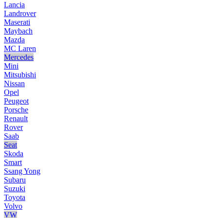
Lancia
Landrover
Maserati
Maybach
Mazda
MC Laren
Mercedes
Mini
Mitsubishi
Nissan
Opel
Peugeot
Porsche
Renault
Rover
Saab
Seat
Skoda
Smart
Ssang Yong
Subaru
Suzuki
Toyota
Volvo
VW