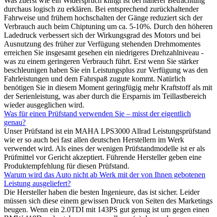
Was zuerst wie ein Widerspruch klingt ist bei näherer Betrachtung
durchaus logisch zu erklären. Bei entsprechend zurückhaltender
Fahrweise und frühem hochschalten der Gänge reduziert sich der
Verbrauch auch beim Chiptuning um ca. 5-10%. Durch den höheren
Ladedruck verbessert sich der Wirkungsgrad des Motors und bei
Ausnutzung des früher zur Verfügung stehenden Drehmomentes
erreichen Sie insgesamt gesehen ein niedrigeres Drehzahlniveau -
was zu einem geringeren Verbrauch führt. Erst wenn Sie stärker
beschleunigen haben Sie ein Leistungsplus zur Verfügung was den
Fahrleistungen und dem Fahrspaß zugute kommt. Natürlich
benötigen Sie in diesem Moment geringfügig mehr Kraftstoff als mit
der Serienleistung, was aber durch die Ersparnis im Teillastbereich
wieder ausgeglichen wird.
Was für einen Prüfstand verwenden Sie – misst der eigentlich
genau?
Unser Prüfstand ist ein MAHA LPS3000 Allrad Leistungsprüfstand
wie er so auch bei fast allen deutschen Herstellern im Werk
verwendet wird. Als eines der wenigen Prüfstandmodelle ist er als
Prüfmittel vor Gericht akzeptiert. Führende Hersteller geben eine
Produktempfehlung für diesen Prüfstand.
Warum wird das Auto nicht ab Werk mit der von Ihnen gebotenen
Leistung ausgeliefert?
Die Hersteller haben die besten Ingenieure, das ist sicher. Leider
müssen sich diese einem gewissen Druck von Seiten des Marketings
beugen. Wenn ein 2.0TDI mit 143PS gut genug ist um gegen einen