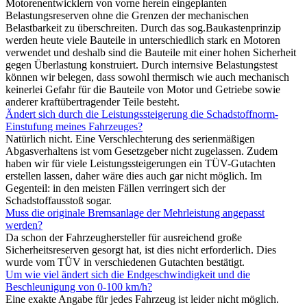
Motorenentwicklern von vorne herein eingeplanten
Belastungsreserven ohne die Grenzen der mechanischen
Belastbarkeit zu überschreiten. Durch das sog.Baukastenprinzip
werden heute viele Bauteile in unterschiedlich stark en Motoren
verwendet und deshalb sind die Bauteile mit einer hohen Sicherheit
gegen Überlastung konstruiert. Durch internsive Belastungstest
können wir belegen, dass sowohl thermisch wie auch mechanisch
keinerlei Gefahr für die Bauteile von Motor und Getriebe sowie
anderer kraftübertragender Teile besteht.
Ändert sich durch die Leistungssteigerung die Schadstoffnorm-
Einstufung meines Fahrzeuges?
Natürlich nicht. Eine Verschlechterung des serienmäßigen
Abgasverhaltens ist vom Gesetzgeber nicht zugelassen. Zudem
haben wir für viele Leistungssteigerungen ein TÜV-Gutachten
erstellen lassen, daher wäre dies auch gar nicht möglich. Im
Gegenteil: in den meisten Fällen verringert sich der
Schadstoffausstoß sogar.
Muss die originale Bremsanlage der Mehrleistung angepasst
werden?
Da schon der Fahrzeughersteller für ausreichend große
Sicherheitsreserven gesorgt hat, ist dies nicht erforderlich. Dies
wurde vom TÜV in verschiedenen Gutachten bestätigt.
Um wie viel ändert sich die Endgeschwindigkeit und die
Beschleunigung von 0-100 km/h?
Eine exakte Angabe für jedes Fahrzeug ist leider nicht möglich.