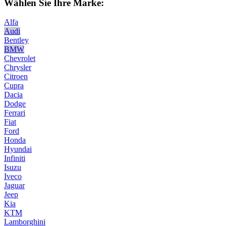
Wählen Sie Ihre Marke:
Alfa
Audi
Bentley
BMW
Chevrolet
Chrysler
Citroen
Cupra
Dacia
Dodge
Ferrari
Fiat
Ford
Honda
Hyundai
Infiniti
Isuzu
Iveco
Jaguar
Jeep
Kia
KTM
Lamborghini