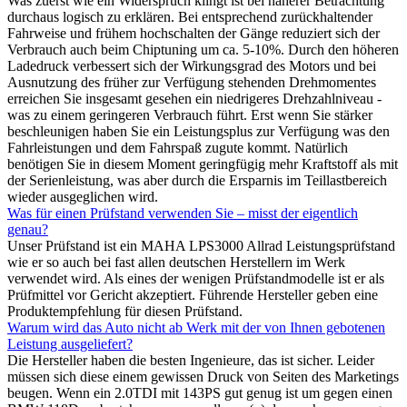
Was zuerst wie ein Widerspruch klingt ist bei näherer Betrachtung
durchaus logisch zu erklären. Bei entsprechend zurückhaltender
Fahrweise und frühem hochschalten der Gänge reduziert sich der
Verbrauch auch beim Chiptuning um ca. 5-10%. Durch den höheren
Ladedruck verbessert sich der Wirkungsgrad des Motors und bei
Ausnutzung des früher zur Verfügung stehenden Drehmomentes
erreichen Sie insgesamt gesehen ein niedrigeres Drehzahlniveau -
was zu einem geringeren Verbrauch führt. Erst wenn Sie stärker
beschleunigen haben Sie ein Leistungsplus zur Verfügung was den
Fahrleistungen und dem Fahrspaß zugute kommt. Natürlich
benötigen Sie in diesem Moment geringfügig mehr Kraftstoff als mit
der Serienleistung, was aber durch die Ersparnis im Teillastbereich
wieder ausgeglichen wird.
Was für einen Prüfstand verwenden Sie – misst der eigentlich
genau?
Unser Prüfstand ist ein MAHA LPS3000 Allrad Leistungsprüfstand
wie er so auch bei fast allen deutschen Herstellern im Werk
verwendet wird. Als eines der wenigen Prüfstandmodelle ist er als
Prüfmittel vor Gericht akzeptiert. Führende Hersteller geben eine
Produktempfehlung für diesen Prüfstand.
Warum wird das Auto nicht ab Werk mit der von Ihnen gebotenen
Leistung ausgeliefert?
Die Hersteller haben die besten Ingenieure, das ist sicher. Leider
müssen sich diese einem gewissen Druck von Seiten des Marketings
beugen. Wenn ein 2.0TDI mit 143PS gut genug ist um gegen einen