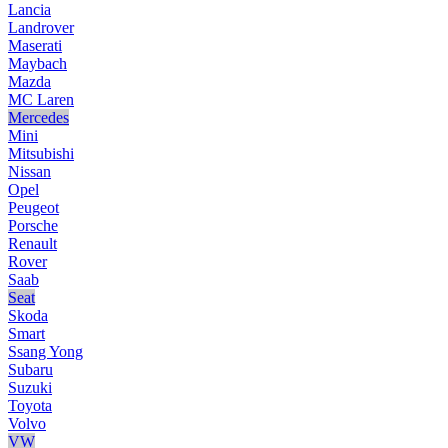
Lancia
Landrover
Maserati
Maybach
Mazda
MC Laren
Mercedes
Mini
Mitsubishi
Nissan
Opel
Peugeot
Porsche
Renault
Rover
Saab
Seat
Skoda
Smart
Ssang Yong
Subaru
Suzuki
Toyota
Volvo
VW