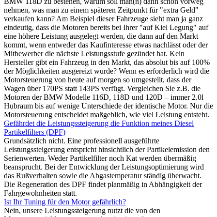
BMW 118D zu bestehen, warum soll man(n) dann schon vorweg
nehmen, was man zu einem späteren Zeitpunkt für "extra Geld"
verkaufen kann? Am Beispiel dieser Fahrzeuge sieht man ja ganz
eindeutig, dass die Motoren bereits bei Ihrer "auf Kiel Legung" auf
eine höhere Leistung ausgelegt werden, die dann auf den Markt
kommt, wenn entweder das Kaufinteresse etwas nachlässt oder der
Mitbewerber die nächste Leistungsstufe gezündet hat. Kein
Hersteller gibt ein Fahrzeug in den Markt, das absolut bis auf 100%
der Möglichkeiten ausgereizt wurde? Wenn es erforderlich wird die
Motorsteuerung von heute auf morgen so umgestellt, dass der
Wagen über 170PS statt 143PS verfügt. Vergleichen Sie z.B. die
Motoren der BMW Modelle 116D, 118D und 120D – immer 2.0l
Hubraum bis auf wenige Unterschiede der identische Motor. Nur die
Motorsteuerung entscheidet maßgeblich, wie viel Leistung entsteht.
Gefährdet die Leistungssteigerung die Funktion meines Diesel
Partikelfilters (DPF)
Grundsätzlich nicht. Eine professionell ausgeführte
Leistungssteigerung entspricht hinsichtlich der Partikelemission den
Serienwerten. Weder Partikelfilter noch Kat werden übermäßig
beansprucht. Bei der Entwicklung der Leistungsoptimierung wird
das Rußverhalten sowie die Abgastemperatur ständig überwacht.
Die Regeneration des DPF findet planmäßig in Abhängigkeit der
Fahrgewohnheiten statt.
Ist Ihr Tuning für den Motor gefährlich?
Nein, unsere Leistungssteigerung nutzt die von den