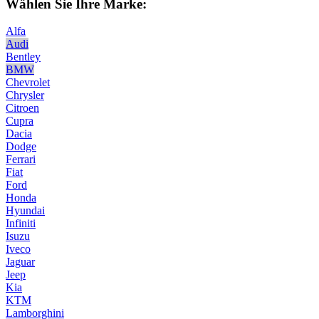
Wählen Sie Ihre Marke:
Alfa
Audi
Bentley
BMW
Chevrolet
Chrysler
Citroen
Cupra
Dacia
Dodge
Ferrari
Fiat
Ford
Honda
Hyundai
Infiniti
Isuzu
Iveco
Jaguar
Jeep
Kia
KTM
Lamborghini