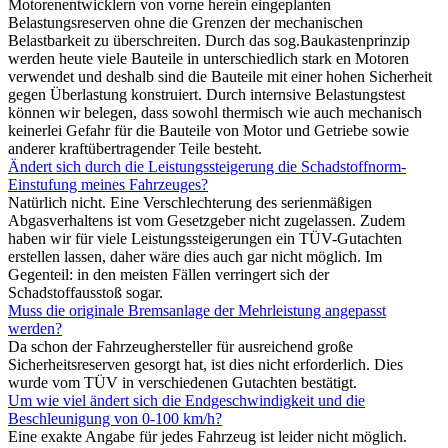
Motorenentwicklern von vorne herein eingeplanten
Belastungsreserven ohne die Grenzen der mechanischen
Belastbarkeit zu überschreiten. Durch das sog.Baukastenprinzip
werden heute viele Bauteile in unterschiedlich stark en Motoren
verwendet und deshalb sind die Bauteile mit einer hohen Sicherheit
gegen Überlastung konstruiert. Durch internsive Belastungstest
können wir belegen, dass sowohl thermisch wie auch mechanisch
keinerlei Gefahr für die Bauteile von Motor und Getriebe sowie
anderer kraftübertragender Teile besteht.
Ändert sich durch die Leistungssteigerung die Schadstoffnorm-
Einstufung meines Fahrzeuges?
Natürlich nicht. Eine Verschlechterung des serienmäßigen
Abgasverhaltens ist vom Gesetzgeber nicht zugelassen. Zudem
haben wir für viele Leistungssteigerungen ein TÜV-Gutachten
erstellen lassen, daher wäre dies auch gar nicht möglich. Im
Gegenteil: in den meisten Fällen verringert sich der
Schadstoffausstoß sogar.
Muss die originale Bremsanlage der Mehrleistung angepasst
werden?
Da schon der Fahrzeughersteller für ausreichend große
Sicherheitsreserven gesorgt hat, ist dies nicht erforderlich. Dies
wurde vom TÜV in verschiedenen Gutachten bestätigt.
Um wie viel ändert sich die Endgeschwindigkeit und die
Beschleunigung von 0-100 km/h?
Eine exakte Angabe für jedes Fahrzeug ist leider nicht möglich.