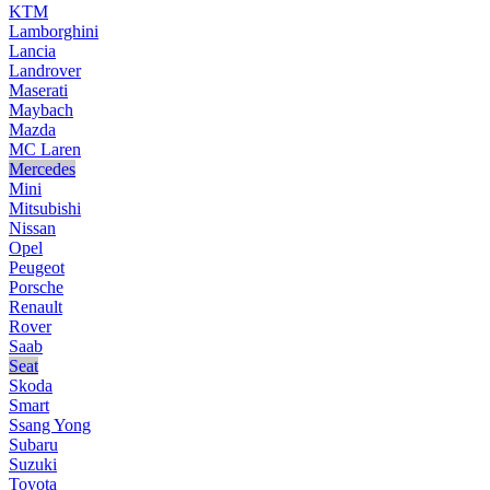
KTM
Lamborghini
Lancia
Landrover
Maserati
Maybach
Mazda
MC Laren
Mercedes
Mini
Mitsubishi
Nissan
Opel
Peugeot
Porsche
Renault
Rover
Saab
Seat
Skoda
Smart
Ssang Yong
Subaru
Suzuki
Toyota