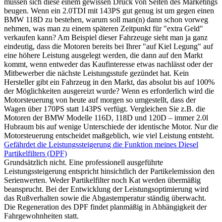
müssen sich diese einem gewissen Druck von Seiten des Marketings
beugen. Wenn ein 2.0TDI mit 143PS gut genug ist um gegen einen
BMW 118D zu bestehen, warum soll man(n) dann schon vorweg
nehmen, was man zu einem späteren Zeitpunkt für "extra Geld"
verkaufen kann? Am Beispiel dieser Fahrzeuge sieht man ja ganz
eindeutig, dass die Motoren bereits bei Ihrer "auf Kiel Legung" auf
eine höhere Leistung ausgelegt werden, die dann auf den Markt
kommt, wenn entweder das Kaufinteresse etwas nachlässt oder der
Mitbewerber die nächste Leistungsstufe gezündet hat. Kein
Hersteller gibt ein Fahrzeug in den Markt, das absolut bis auf 100%
der Möglichkeiten ausgereizt wurde? Wenn es erforderlich wird die
Motorsteuerung von heute auf morgen so umgestellt, dass der
Wagen über 170PS statt 143PS verfügt. Vergleichen Sie z.B. die
Motoren der BMW Modelle 116D, 118D und 120D – immer 2.0l
Hubraum bis auf wenige Unterschiede der identische Motor. Nur die
Motorsteuerung entscheidet maßgeblich, wie viel Leistung entsteht.
Gefährdet die Leistungssteigerung die Funktion meines Diesel
Partikelfilters (DPF)
Grundsätzlich nicht. Eine professionell ausgeführte
Leistungssteigerung entspricht hinsichtlich der Partikelemission den
Serienwerten. Weder Partikelfilter noch Kat werden übermäßig
beansprucht. Bei der Entwicklung der Leistungsoptimierung wird
das Rußverhalten sowie die Abgastemperatur ständig überwacht.
Die Regeneration des DPF findet planmäßig in Abhängigkeit der
Fahrgewohnheiten statt.