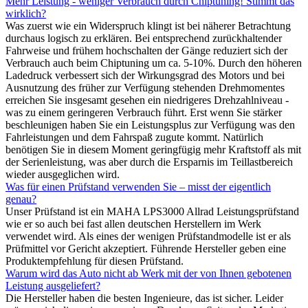
Mehr Leistung - weniger Verbrauch durch Chiptuning! Stimmt das
wirklich?
Was zuerst wie ein Widerspruch klingt ist bei näherer Betrachtung
durchaus logisch zu erklären. Bei entsprechend zurückhaltender
Fahrweise und frühem hochschalten der Gänge reduziert sich der
Verbrauch auch beim Chiptuning um ca. 5-10%. Durch den höheren
Ladedruck verbessert sich der Wirkungsgrad des Motors und bei
Ausnutzung des früher zur Verfügung stehenden Drehmomentes
erreichen Sie insgesamt gesehen ein niedrigeres Drehzahlniveau -
was zu einem geringeren Verbrauch führt. Erst wenn Sie stärker
beschleunigen haben Sie ein Leistungsplus zur Verfügung was den
Fahrleistungen und dem Fahrspaß zugute kommt. Natürlich
benötigen Sie in diesem Moment geringfügig mehr Kraftstoff als mit
der Serienleistung, was aber durch die Ersparnis im Teillastbereich
wieder ausgeglichen wird.
Was für einen Prüfstand verwenden Sie – misst der eigentlich
genau?
Unser Prüfstand ist ein MAHA LPS3000 Allrad Leistungsprüfstand
wie er so auch bei fast allen deutschen Herstellern im Werk
verwendet wird. Als eines der wenigen Prüfstandmodelle ist er als
Prüfmittel vor Gericht akzeptiert. Führende Hersteller geben eine
Produktempfehlung für diesen Prüfstand.
Warum wird das Auto nicht ab Werk mit der von Ihnen gebotenen
Leistung ausgeliefert?
Die Hersteller haben die besten Ingenieure, das ist sicher. Leider