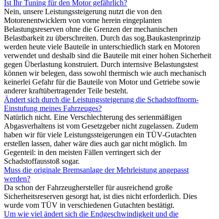
Ist Ihr Tuning für den Motor gefährlich?
Nein, unsere Leistungssteigerung nutzt die von den
Motorenentwicklern von vorne herein eingeplanten
Belastungsreserven ohne die Grenzen der mechanischen
Belastbarkeit zu überschreiten. Durch das sog.Baukastenprinzip
werden heute viele Bauteile in unterschiedlich stark en Motoren
verwendet und deshalb sind die Bauteile mit einer hohen Sicherheit
gegen Überlastung konstruiert. Durch internsive Belastungstest
können wir belegen, dass sowohl thermisch wie auch mechanisch
keinerlei Gefahr für die Bauteile von Motor und Getriebe sowie
anderer kraftübertragender Teile besteht.
Ändert sich durch die Leistungssteigerung die Schadstoffnorm-
Einstufung meines Fahrzeuges?
Natürlich nicht. Eine Verschlechterung des serienmäßigen
Abgasverhaltens ist vom Gesetzgeber nicht zugelassen. Zudem
haben wir für viele Leistungssteigerungen ein TÜV-Gutachten
erstellen lassen, daher wäre dies auch gar nicht möglich. Im
Gegenteil: in den meisten Fällen verringert sich der
Schadstoffausstoß sogar.
Muss die originale Bremsanlage der Mehrleistung angepasst
werden?
Da schon der Fahrzeughersteller für ausreichend große
Sicherheitsreserven gesorgt hat, ist dies nicht erforderlich. Dies
wurde vom TÜV in verschiedenen Gutachten bestätigt.
Um wie viel ändert sich die Endgeschwindigkeit und die