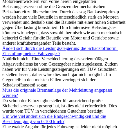
Motorenentwicklern von vorne herein eingeplanten
Belastungsreserven ohne die Grenzen der mechanischen
Belastbarkeit zu überschreiten. Durch das sog.Baukastenprinzip
werden heute viele Bauteile in unterschiedlich stark en Motoren
verwendet und deshalb sind die Bauteile mit einer hohen Sicherheit
gegen Überlastung konstruiert. Durch internsive Belastungstest
können wir belegen, dass sowohl thermisch wie auch mechanisch
keinerlei Gefahr für die Bauteile von Motor und Getriebe sowie
anderer kraftübertragender Teile besteht.
Ändert sich durch die Leistungssteigerung die Schadstoffnorm-
Einstufung meines Fahrzeuges?
Natürlich nicht. Eine Verschlechterung des serienmäßigen
Abgasverhaltens ist vom Gesetzgeber nicht zugelassen. Zudem
haben wir für viele Leistungssteigerungen ein TÜV-Gutachten
erstellen lassen, daher wäre dies auch gar nicht möglich. Im
Gegenteil: in den meisten Fällen verringert sich der
Schadstoffausstoß sogar.
Muss die originale Bremsanlage der Mehrleistung angepasst
werden?
Da schon der Fahrzeughersteller für ausreichend große
Sicherheitsreserven gesorgt hat, ist dies nicht erforderlich. Dies
wurde vom TÜV in verschiedenen Gutachten bestätigt.
Um wie viel ändert sich die Endgeschwindigkeit und die
Beschleunigung von 0-100 km/h?
Eine exakte Angabe für jedes Fahrzeug ist leider nicht möglich.