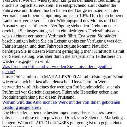
Was zuerst wie ein Widerspruch klingt ist bei näherer Betrachtung
durchaus logisch zu erklären. Bei entsprechend zurückhaltender
Fahrweise und frühem hochschalten der Gänge reduziert sich der
Verbrauch auch beim Chiptuning um ca. 5-10%. Durch den höheren
Ladedruck verbessert sich der Wirkungsgrad des Motors und bei
Ausnutzung des früher zur Verfügung stehenden Drehmomentes
erreichen Sie insgesamt gesehen ein niedrigeres Drehzahlniveau -
was zu einem geringeren Verbrauch führt. Erst wenn Sie stärker
beschleunigen haben Sie ein Leistungsplus zur Verfügung was den
Fahrleistungen und dem Fahrspaß zugute kommt. Natürlich
benötigen Sie in diesem Moment geringfügig mehr Kraftstoff als mit
der Serienleistung, was aber durch die Ersparnis im Teillastbereich
wieder ausgeglichen wird.
Was für einen Prüfstand verwenden Sie – misst der eigentlich
genau?
Unser Prüfstand ist ein MAHA LPS3000 Allrad Leistungsprüfstand
wie er so auch bei fast allen deutschen Herstellern im Werk
verwendet wird. Als eines der wenigen Prüfstandmodelle ist er als
Prüfmittel vor Gericht akzeptiert. Führende Hersteller geben eine
Produktempfehlung für diesen Prüfstand.
Warum wird das Auto nicht ab Werk mit der von Ihnen gebotenen
Leistung ausgeliefert?
Die Hersteller haben die besten Ingenieure, das ist sicher. Leider
müssen sich diese einem gewissen Druck von Seiten des Marketings
beugen. Wenn ein 2.0TDI mit 143PS gut genug ist um gegen einen