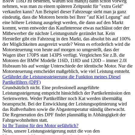
BMW 118D zu bestehen, warum soll man(n) dann schon vorweg
nehmen, was man zu einem späteren Zeitpunkt für "extra Geld"
verkaufen kann? Am Beispiel dieser Fahrzeuge sieht man ja ganz
eindeutig, dass die Motoren bereits bei Ihrer "auf Kiel Legung" auf
eine höhere Leistung ausgelegt werden, die dann auf den Markt
kommt, wenn entweder das Kaufinteresse etwas nachlässt oder der
Mitbewerber die nächste Leistungsstufe gezündet hat. Kein
Hersteller gibt ein Fahrzeug in den Markt, das absolut bis auf 100%
der Möglichkeiten ausgereizt wurde? Wenn es erforderlich wird die
Motorsteuerung von heute auf morgen so umgestellt, dass der
Wagen über 170PS statt 143PS verfügt. Vergleichen Sie z.B. die
Motoren der BMW Modelle 116D, 118D und 120D – immer 2.0l
Hubraum bis auf wenige Unterschiede der identische Motor. Nur die
Motorsteuerung entscheidet maßgeblich, wie viel Leistung entsteht.
Gefährdet die Leistungssteigerung die Funktion meines Diesel
Partikelfilters (DPF)
Grundsätzlich nicht. Eine professionell ausgeführte
Leistungssteigerung entspricht hinsichtlich der Partikelemission den
Serienwerten. Weder Partikelfilter noch Kat werden übermäßig
beansprucht. Bei der Entwicklung der Leistungsoptimierung wird
das Rußverhalten sowie die Abgastemperatur ständig überwacht.
Die Regeneration des DPF findet planmäßig in Abhängigkeit der
Fahrgewohnheiten statt.
Ist Ihr Tuning für den Motor gefährlich?
Nein, unsere Leistungssteigerung nutzt die von den