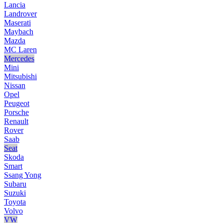
Lancia
Landrover
Maserati
Maybach
Mazda
MC Laren
Mercedes
Mini
Mitsubishi
Nissan
Opel
Peugeot
Porsche
Renault
Rover
Saab
Seat
Skoda
Smart
Ssang Yong
Subaru
Suzuki
Toyota
Volvo
VW