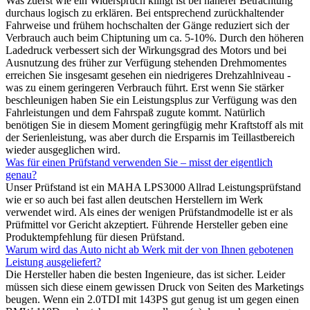
Was zuerst wie ein Widerspruch klingt ist bei näherer Betrachtung
durchaus logisch zu erklären. Bei entsprechend zurückhaltender
Fahrweise und frühem hochschalten der Gänge reduziert sich der
Verbrauch auch beim Chiptuning um ca. 5-10%. Durch den höheren
Ladedruck verbessert sich der Wirkungsgrad des Motors und bei
Ausnutzung des früher zur Verfügung stehenden Drehmomentes
erreichen Sie insgesamt gesehen ein niedrigeres Drehzahlniveau -
was zu einem geringeren Verbrauch führt. Erst wenn Sie stärker
beschleunigen haben Sie ein Leistungsplus zur Verfügung was den
Fahrleistungen und dem Fahrspaß zugute kommt. Natürlich
benötigen Sie in diesem Moment geringfügig mehr Kraftstoff als mit
der Serienleistung, was aber durch die Ersparnis im Teillastbereich
wieder ausgeglichen wird.
Was für einen Prüfstand verwenden Sie – misst der eigentlich
genau?
Unser Prüfstand ist ein MAHA LPS3000 Allrad Leistungsprüfstand
wie er so auch bei fast allen deutschen Herstellern im Werk
verwendet wird. Als eines der wenigen Prüfstandmodelle ist er als
Prüfmittel vor Gericht akzeptiert. Führende Hersteller geben eine
Produktempfehlung für diesen Prüfstand.
Warum wird das Auto nicht ab Werk mit der von Ihnen gebotenen
Leistung ausgeliefert?
Die Hersteller haben die besten Ingenieure, das ist sicher. Leider
müssen sich diese einem gewissen Druck von Seiten des Marketings
beugen. Wenn ein 2.0TDI mit 143PS gut genug ist um gegen einen