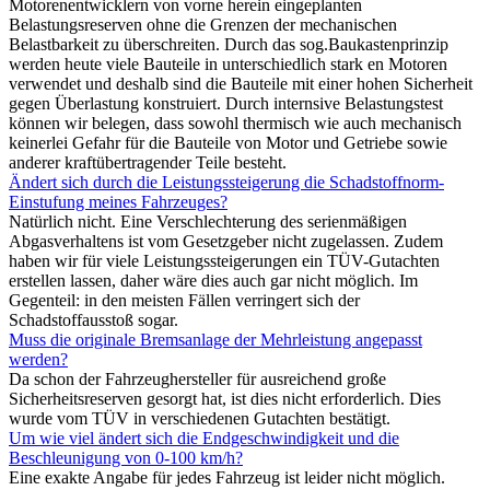
Motorenentwicklern von vorne herein eingeplanten
Belastungsreserven ohne die Grenzen der mechanischen
Belastbarkeit zu überschreiten. Durch das sog.Baukastenprinzip
werden heute viele Bauteile in unterschiedlich stark en Motoren
verwendet und deshalb sind die Bauteile mit einer hohen Sicherheit
gegen Überlastung konstruiert. Durch internsive Belastungstest
können wir belegen, dass sowohl thermisch wie auch mechanisch
keinerlei Gefahr für die Bauteile von Motor und Getriebe sowie
anderer kraftübertragender Teile besteht.
Ändert sich durch die Leistungssteigerung die Schadstoffnorm-
Einstufung meines Fahrzeuges?
Natürlich nicht. Eine Verschlechterung des serienmäßigen
Abgasverhaltens ist vom Gesetzgeber nicht zugelassen. Zudem
haben wir für viele Leistungssteigerungen ein TÜV-Gutachten
erstellen lassen, daher wäre dies auch gar nicht möglich. Im
Gegenteil: in den meisten Fällen verringert sich der
Schadstoffausstoß sogar.
Muss die originale Bremsanlage der Mehrleistung angepasst
werden?
Da schon der Fahrzeughersteller für ausreichend große
Sicherheitsreserven gesorgt hat, ist dies nicht erforderlich. Dies
wurde vom TÜV in verschiedenen Gutachten bestätigt.
Um wie viel ändert sich die Endgeschwindigkeit und die
Beschleunigung von 0-100 km/h?
Eine exakte Angabe für jedes Fahrzeug ist leider nicht möglich.