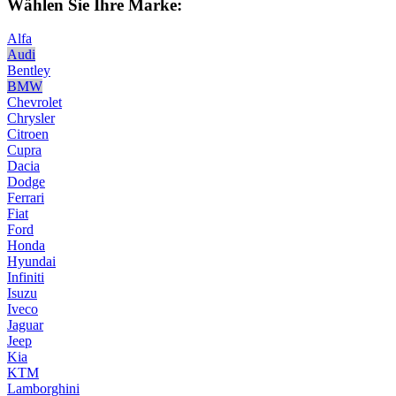
Wählen Sie Ihre Marke:
Alfa
Audi
Bentley
BMW
Chevrolet
Chrysler
Citroen
Cupra
Dacia
Dodge
Ferrari
Fiat
Ford
Honda
Hyundai
Infiniti
Isuzu
Iveco
Jaguar
Jeep
Kia
KTM
Lamborghini