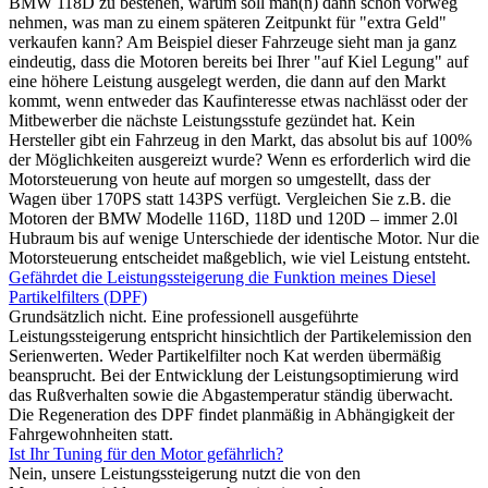
BMW 118D zu bestehen, warum soll man(n) dann schon vorweg
nehmen, was man zu einem späteren Zeitpunkt für "extra Geld"
verkaufen kann? Am Beispiel dieser Fahrzeuge sieht man ja ganz
eindeutig, dass die Motoren bereits bei Ihrer "auf Kiel Legung" auf
eine höhere Leistung ausgelegt werden, die dann auf den Markt
kommt, wenn entweder das Kaufinteresse etwas nachlässt oder der
Mitbewerber die nächste Leistungsstufe gezündet hat. Kein
Hersteller gibt ein Fahrzeug in den Markt, das absolut bis auf 100%
der Möglichkeiten ausgereizt wurde? Wenn es erforderlich wird die
Motorsteuerung von heute auf morgen so umgestellt, dass der
Wagen über 170PS statt 143PS verfügt. Vergleichen Sie z.B. die
Motoren der BMW Modelle 116D, 118D und 120D – immer 2.0l
Hubraum bis auf wenige Unterschiede der identische Motor. Nur die
Motorsteuerung entscheidet maßgeblich, wie viel Leistung entsteht.
Gefährdet die Leistungssteigerung die Funktion meines Diesel
Partikelfilters (DPF)
Grundsätzlich nicht. Eine professionell ausgeführte
Leistungssteigerung entspricht hinsichtlich der Partikelemission den
Serienwerten. Weder Partikelfilter noch Kat werden übermäßig
beansprucht. Bei der Entwicklung der Leistungsoptimierung wird
das Rußverhalten sowie die Abgastemperatur ständig überwacht.
Die Regeneration des DPF findet planmäßig in Abhängigkeit der
Fahrgewohnheiten statt.
Ist Ihr Tuning für den Motor gefährlich?
Nein, unsere Leistungssteigerung nutzt die von den