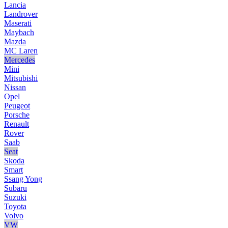
Lancia
Landrover
Maserati
Maybach
Mazda
MC Laren
Mercedes
Mini
Mitsubishi
Nissan
Opel
Peugeot
Porsche
Renault
Rover
Saab
Seat
Skoda
Smart
Ssang Yong
Subaru
Suzuki
Toyota
Volvo
VW