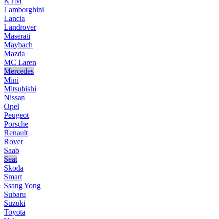
KTM
Lamborghini
Lancia
Landrover
Maserati
Maybach
Mazda
MC Laren
Mercedes
Mini
Mitsubishi
Nissan
Opel
Peugeot
Porsche
Renault
Rover
Saab
Seat
Skoda
Smart
Ssang Yong
Subaru
Suzuki
Toyota