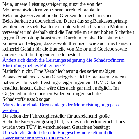
Nein, unsere Leistungssteigerung nutzt die von den
Motorenentwicklern von vorne herein eingeplanten
Belastungsreserven ohne die Grenzen der mechanischen
Belastbarkeit zu überschreiten. Durch das sog.Baukastenprinzip
werden heute viele Bauteile in unterschiedlich stark en Motoren
verwendet und deshalb sind die Bauteile mit einer hohen Sicherheit
gegen Überlastung konstruiert. Durch internsive Belastungstest
können wir belegen, dass sowohl thermisch wie auch mechanisch
keinerlei Gefahr für die Bauteile von Motor und Getriebe sowie
anderer kraftübertragender Teile besteht.
Ändert sich durch die Leistungssteigerung die Schadstoffnorm-
Einstufung meines Fahrzeuges?
Natürlich nicht. Eine Verschlechterung des serienmäßigen
Abgasverhaltens ist vom Gesetzgeber nicht zugelassen. Zudem
haben wir für viele Leistungssteigerungen ein TÜV-Gutachten
erstellen lassen, daher wäre dies auch gar nicht möglich. Im
Gegenteil: in den meisten Fällen verringert sich der
Schadstoffausstoß sogar.
Muss die originale Bremsanlage der Mehrleistung angepasst
werden?
Da schon der Fahrzeughersteller für ausreichend große
Sicherheitsreserven gesorgt hat, ist dies nicht erforderlich. Dies
wurde vom TÜV in verschiedenen Gutachten bestätigt.
Um wie viel ändert sich die Endgeschwindigkeit und die
Beschleunigung von 0-100 km/h?