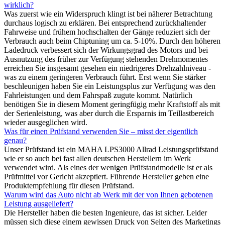
wirklich?
Was zuerst wie ein Widerspruch klingt ist bei näherer Betrachtung
durchaus logisch zu erklären. Bei entsprechend zurückhaltender
Fahrweise und frühem hochschalten der Gänge reduziert sich der
Verbrauch auch beim Chiptuning um ca. 5-10%. Durch den höheren
Ladedruck verbessert sich der Wirkungsgrad des Motors und bei
Ausnutzung des früher zur Verfügung stehenden Drehmomentes
erreichen Sie insgesamt gesehen ein niedrigeres Drehzahlniveau -
was zu einem geringeren Verbrauch führt. Erst wenn Sie stärker
beschleunigen haben Sie ein Leistungsplus zur Verfügung was den
Fahrleistungen und dem Fahrspaß zugute kommt. Natürlich
benötigen Sie in diesem Moment geringfügig mehr Kraftstoff als mit
der Serienleistung, was aber durch die Ersparnis im Teillastbereich
wieder ausgeglichen wird.
Was für einen Prüfstand verwenden Sie – misst der eigentlich
genau?
Unser Prüfstand ist ein MAHA LPS3000 Allrad Leistungsprüfstand
wie er so auch bei fast allen deutschen Herstellern im Werk
verwendet wird. Als eines der wenigen Prüfstandmodelle ist er als
Prüfmittel vor Gericht akzeptiert. Führende Hersteller geben eine
Produktempfehlung für diesen Prüfstand.
Warum wird das Auto nicht ab Werk mit der von Ihnen gebotenen
Leistung ausgeliefert?
Die Hersteller haben die besten Ingenieure, das ist sicher. Leider
müssen sich diese einem gewissen Druck von Seiten des Marketings