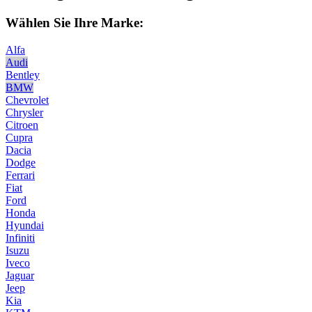
Wählen Sie Ihre Marke:
Alfa
Audi
Bentley
BMW
Chevrolet
Chrysler
Citroen
Cupra
Dacia
Dodge
Ferrari
Fiat
Ford
Honda
Hyundai
Infiniti
Isuzu
Iveco
Jaguar
Jeep
Kia