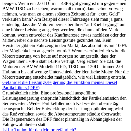
beugen. Wenn ein 2.0TDI mit 143PS gut genug ist um gegen einen
BMW 118D zu bestehen, warum soll man(n) dann schon vorweg
nehmen, was man zu einem späteren Zeitpunkt für "extra Geld"
verkaufen kann? Am Beispiel dieser Fahrzeuge sieht man ja ganz
eindeutig, dass die Motoren bereits bei Ihrer "auf Kiel Legung" auf
eine höhere Leistung ausgelegt werden, die dann auf den Markt
kommt, wenn entweder das Kaufinteresse etwas nachlässt oder der
Mitbewerber die nächste Leistungsstufe gezündet hat. Kein
Hersteller gibt ein Fahrzeug in den Markt, das absolut bis auf 100%
der Möglichkeiten ausgereizt wurde? Wenn es erforderlich wird die
Motorsteuerung von heute auf morgen so umgestellt, dass der
Wagen über 170PS statt 143PS verfügt. Vergleichen Sie z.B. die
Motoren der BMW Modelle 116D, 118D und 120D – immer 2.0l
Hubraum bis auf wenige Unterschiede der identische Motor. Nur die
Motorsteuerung entscheidet maßgeblich, wie viel Leistung entsteht.
Gefährdet die Leistungssteigerung die Funktion meines Diesel
Partikelfilters (DPF)
Grundsätzlich nicht. Eine professionell ausgeführte
Leistungssteigerung entspricht hinsichtlich der Partikelemission den
Serienwerten. Weder Partikelfilter noch Kat werden übermäßig
beansprucht. Bei der Entwicklung der Leistungsoptimierung wird
das Rußverhalten sowie die Abgastemperatur ständig überwacht.
Die Regeneration des DPF findet planmäßig in Abhängigkeit der
Fahrgewohnheiten statt.
Ist Ihr Tuning für den Motor gefährlich?