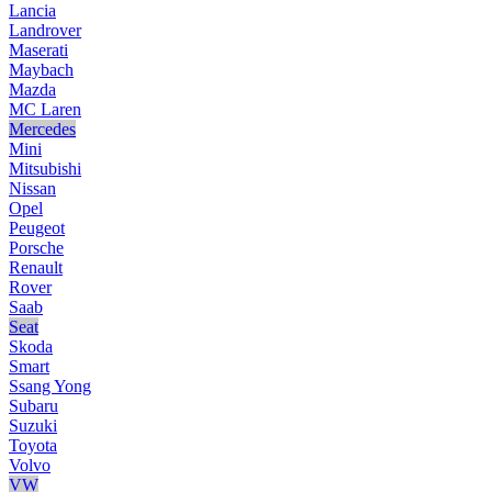
Lancia
Landrover
Maserati
Maybach
Mazda
MC Laren
Mercedes
Mini
Mitsubishi
Nissan
Opel
Peugeot
Porsche
Renault
Rover
Saab
Seat
Skoda
Smart
Ssang Yong
Subaru
Suzuki
Toyota
Volvo
VW