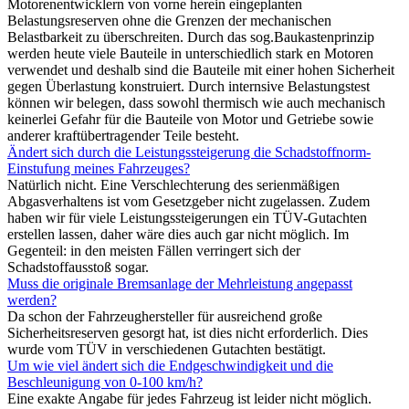
Motorenentwicklern von vorne herein eingeplanten
Belastungsreserven ohne die Grenzen der mechanischen
Belastbarkeit zu überschreiten. Durch das sog.Baukastenprinzip
werden heute viele Bauteile in unterschiedlich stark en Motoren
verwendet und deshalb sind die Bauteile mit einer hohen Sicherheit
gegen Überlastung konstruiert. Durch internsive Belastungstest
können wir belegen, dass sowohl thermisch wie auch mechanisch
keinerlei Gefahr für die Bauteile von Motor und Getriebe sowie
anderer kraftübertragender Teile besteht.
Ändert sich durch die Leistungssteigerung die Schadstoffnorm-
Einstufung meines Fahrzeuges?
Natürlich nicht. Eine Verschlechterung des serienmäßigen
Abgasverhaltens ist vom Gesetzgeber nicht zugelassen. Zudem
haben wir für viele Leistungssteigerungen ein TÜV-Gutachten
erstellen lassen, daher wäre dies auch gar nicht möglich. Im
Gegenteil: in den meisten Fällen verringert sich der
Schadstoffausstoß sogar.
Muss die originale Bremsanlage der Mehrleistung angepasst
werden?
Da schon der Fahrzeughersteller für ausreichend große
Sicherheitsreserven gesorgt hat, ist dies nicht erforderlich. Dies
wurde vom TÜV in verschiedenen Gutachten bestätigt.
Um wie viel ändert sich die Endgeschwindigkeit und die
Beschleunigung von 0-100 km/h?
Eine exakte Angabe für jedes Fahrzeug ist leider nicht möglich.