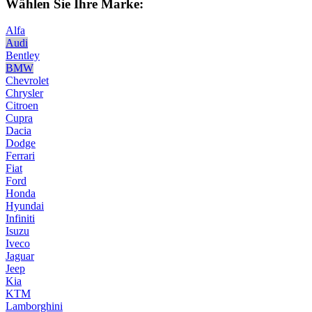
Wählen Sie Ihre Marke:
Alfa
Audi
Bentley
BMW
Chevrolet
Chrysler
Citroen
Cupra
Dacia
Dodge
Ferrari
Fiat
Ford
Honda
Hyundai
Infiniti
Isuzu
Iveco
Jaguar
Jeep
Kia
KTM
Lamborghini