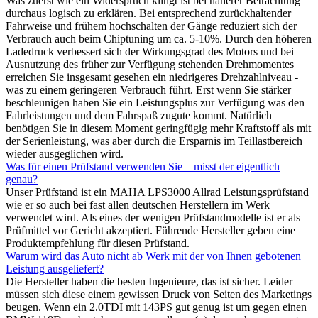
Was zuerst wie ein Widerspruch klingt ist bei näherer Betrachtung
durchaus logisch zu erklären. Bei entsprechend zurückhaltender
Fahrweise und frühem hochschalten der Gänge reduziert sich der
Verbrauch auch beim Chiptuning um ca. 5-10%. Durch den höheren
Ladedruck verbessert sich der Wirkungsgrad des Motors und bei
Ausnutzung des früher zur Verfügung stehenden Drehmomentes
erreichen Sie insgesamt gesehen ein niedrigeres Drehzahlniveau -
was zu einem geringeren Verbrauch führt. Erst wenn Sie stärker
beschleunigen haben Sie ein Leistungsplus zur Verfügung was den
Fahrleistungen und dem Fahrspaß zugute kommt. Natürlich
benötigen Sie in diesem Moment geringfügig mehr Kraftstoff als mit
der Serienleistung, was aber durch die Ersparnis im Teillastbereich
wieder ausgeglichen wird.
Was für einen Prüfstand verwenden Sie – misst der eigentlich
genau?
Unser Prüfstand ist ein MAHA LPS3000 Allrad Leistungsprüfstand
wie er so auch bei fast allen deutschen Herstellern im Werk
verwendet wird. Als eines der wenigen Prüfstandmodelle ist er als
Prüfmittel vor Gericht akzeptiert. Führende Hersteller geben eine
Produktempfehlung für diesen Prüfstand.
Warum wird das Auto nicht ab Werk mit der von Ihnen gebotenen
Leistung ausgeliefert?
Die Hersteller haben die besten Ingenieure, das ist sicher. Leider
müssen sich diese einem gewissen Druck von Seiten des Marketings
beugen. Wenn ein 2.0TDI mit 143PS gut genug ist um gegen einen