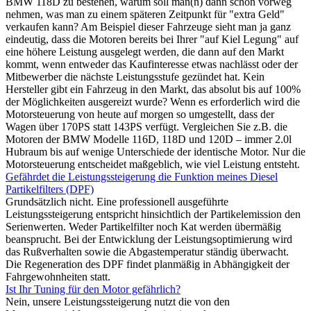
BMW 118D zu bestehen, warum soll man(n) dann schon vorweg
nehmen, was man zu einem späteren Zeitpunkt für "extra Geld"
verkaufen kann? Am Beispiel dieser Fahrzeuge sieht man ja ganz
eindeutig, dass die Motoren bereits bei Ihrer "auf Kiel Legung" auf
eine höhere Leistung ausgelegt werden, die dann auf den Markt
kommt, wenn entweder das Kaufinteresse etwas nachlässt oder der
Mitbewerber die nächste Leistungsstufe gezündet hat. Kein
Hersteller gibt ein Fahrzeug in den Markt, das absolut bis auf 100%
der Möglichkeiten ausgereizt wurde? Wenn es erforderlich wird die
Motorsteuerung von heute auf morgen so umgestellt, dass der
Wagen über 170PS statt 143PS verfügt. Vergleichen Sie z.B. die
Motoren der BMW Modelle 116D, 118D und 120D – immer 2.0l
Hubraum bis auf wenige Unterschiede der identische Motor. Nur die
Motorsteuerung entscheidet maßgeblich, wie viel Leistung entsteht.
Gefährdet die Leistungssteigerung die Funktion meines Diesel
Partikelfilters (DPF)
Grundsätzlich nicht. Eine professionell ausgeführte
Leistungssteigerung entspricht hinsichtlich der Partikelemission den
Serienwerten. Weder Partikelfilter noch Kat werden übermäßig
beansprucht. Bei der Entwicklung der Leistungsoptimierung wird
das Rußverhalten sowie die Abgastemperatur ständig überwacht.
Die Regeneration des DPF findet planmäßig in Abhängigkeit der
Fahrgewohnheiten statt.
Ist Ihr Tuning für den Motor gefährlich?
Nein, unsere Leistungssteigerung nutzt die von den