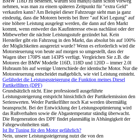
BMW 118D zu bestehen, warum soll man(n) dann schon vorweg
nehmen, was man zu einem späteren Zeitpunkt für "extra Geld"
verkaufen kann? Am Beispiel dieser Fahrzeuge sieht man ja ganz
eindeutig, dass die Motoren bereits bei Ihrer "auf Kiel Legung" auf
eine höhere Leistung ausgelegt werden, die dann auf den Markt
kommt, wenn entweder das Kaufinteresse etwas nachlässt oder der
Mitbewerber die nächste Leistungsstufe gezündet hat. Kein
Hersteller gibt ein Fahrzeug in den Markt, das absolut bis auf 100%
der Möglichkeiten ausgereizt wurde? Wenn es erforderlich wird die
Motorsteuerung von heute auf morgen so umgestellt, dass der
Wagen über 170PS statt 143PS verfügt. Vergleichen Sie z.B. die
Motoren der BMW Modelle 116D, 118D und 120D – immer 2.0l
Hubraum bis auf wenige Unterschiede der identische Motor. Nur die
Motorsteuerung entscheidet maßgeblich, wie viel Leistung entsteht.
Gefährdet die Leistungssteigerung die Funktion meines Diesel
Partikelfilters (DPF)
Grundsätzlich nicht. Eine professionell ausgeführte
Leistungssteigerung entspricht hinsichtlich der Partikelemission den
Serienwerten. Weder Partikelfilter noch Kat werden übermäßig
beansprucht. Bei der Entwicklung der Leistungsoptimierung wird
das Rußverhalten sowie die Abgastemperatur ständig überwacht.
Die Regeneration des DPF findet planmäßig in Abhängigkeit der
Fahrgewohnheiten statt.
Ist Ihr Tuning für den Motor gefährlich?
Nein, unsere Leistungssteigerung nutzt die von den