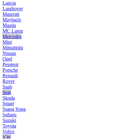
Lancia
Landrover
Maserati
Maybach
Mazda
MC Laren
Mercedes
Mini
Mitsubishi
Nissan
Opel
Peugeot
Porsche
Renault
Rover
Saab
Seat
Skoda
Smart
Ssang Yong
Subaru
Suzuki
Toyota
Volvo
VW