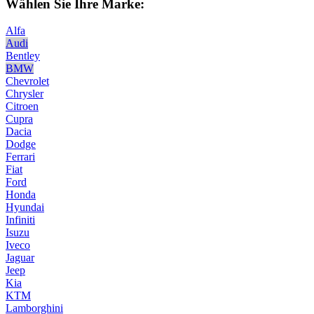
Wählen Sie Ihre Marke:
Alfa
Audi
Bentley
BMW
Chevrolet
Chrysler
Citroen
Cupra
Dacia
Dodge
Ferrari
Fiat
Ford
Honda
Hyundai
Infiniti
Isuzu
Iveco
Jaguar
Jeep
Kia
KTM
Lamborghini