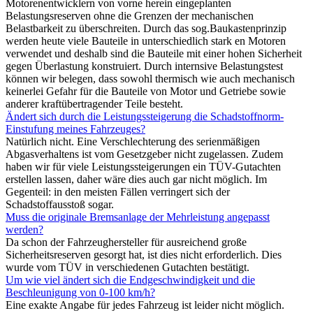
Motorenentwicklern von vorne herein eingeplanten
Belastungsreserven ohne die Grenzen der mechanischen
Belastbarkeit zu überschreiten. Durch das sog.Baukastenprinzip
werden heute viele Bauteile in unterschiedlich stark en Motoren
verwendet und deshalb sind die Bauteile mit einer hohen Sicherheit
gegen Überlastung konstruiert. Durch internsive Belastungstest
können wir belegen, dass sowohl thermisch wie auch mechanisch
keinerlei Gefahr für die Bauteile von Motor und Getriebe sowie
anderer kraftübertragender Teile besteht.
Ändert sich durch die Leistungssteigerung die Schadstoffnorm-
Einstufung meines Fahrzeuges?
Natürlich nicht. Eine Verschlechterung des serienmäßigen
Abgasverhaltens ist vom Gesetzgeber nicht zugelassen. Zudem
haben wir für viele Leistungssteigerungen ein TÜV-Gutachten
erstellen lassen, daher wäre dies auch gar nicht möglich. Im
Gegenteil: in den meisten Fällen verringert sich der
Schadstoffausstoß sogar.
Muss die originale Bremsanlage der Mehrleistung angepasst
werden?
Da schon der Fahrzeughersteller für ausreichend große
Sicherheitsreserven gesorgt hat, ist dies nicht erforderlich. Dies
wurde vom TÜV in verschiedenen Gutachten bestätigt.
Um wie viel ändert sich die Endgeschwindigkeit und die
Beschleunigung von 0-100 km/h?
Eine exakte Angabe für jedes Fahrzeug ist leider nicht möglich.