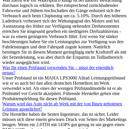
Was zuerst wie ein Widerspruch klingt ist bei näherer Betrachtung
durchaus logisch zu erklären. Bei entsprechend zurückhaltender
Fahrweise und frühem hochschalten der Gänge reduziert sich der
Verbrauch auch beim Chiptuning um ca. 5-10%. Durch den höheren
Ladedruck verbessert sich der Wirkungsgrad des Motors und bei
Ausnutzung des früher zur Verfügung stehenden Drehmomentes
erreichen Sie insgesamt gesehen ein niedrigeres Drehzahlniveau -
was zu einem geringeren Verbrauch führt. Erst wenn Sie stärker
beschleunigen haben Sie ein Leistungsplus zur Verfügung was den
Fahrleistungen und dem Fahrspaß zugute kommt. Natürlich
benötigen Sie in diesem Moment geringfügig mehr Kraftstoff als mit
der Serienleistung, was aber durch die Ersparnis im Teillastbereich
wieder ausgeglichen wird.
Was für einen Prüfstand verwenden Sie – misst der eigentlich
genau?
Unser Prüfstand ist ein MAHA LPS3000 Allrad Leistungsprüfstand
wie er so auch bei fast allen deutschen Herstellern im Werk
verwendet wird. Als eines der wenigen Prüfstandmodelle ist er als
Prüfmittel vor Gericht akzeptiert. Führende Hersteller geben eine
Produktempfehlung für diesen Prüfstand.
Warum wird das Auto nicht ab Werk mit der von Ihnen gebotenen
Leistung ausgeliefert?
Die Hersteller haben die besten Ingenieure, das ist sicher. Leider
müssen sich diese einem gewissen Druck von Seiten des Marketings
beugen. Wenn ein 2.0TDI mit 143PS gut genug ist um gegen einen