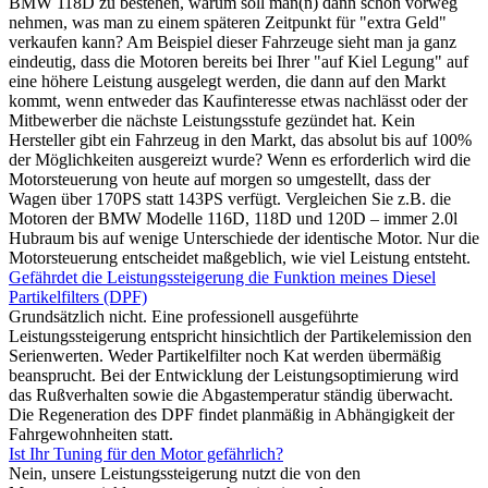
BMW 118D zu bestehen, warum soll man(n) dann schon vorweg
nehmen, was man zu einem späteren Zeitpunkt für "extra Geld"
verkaufen kann? Am Beispiel dieser Fahrzeuge sieht man ja ganz
eindeutig, dass die Motoren bereits bei Ihrer "auf Kiel Legung" auf
eine höhere Leistung ausgelegt werden, die dann auf den Markt
kommt, wenn entweder das Kaufinteresse etwas nachlässt oder der
Mitbewerber die nächste Leistungsstufe gezündet hat. Kein
Hersteller gibt ein Fahrzeug in den Markt, das absolut bis auf 100%
der Möglichkeiten ausgereizt wurde? Wenn es erforderlich wird die
Motorsteuerung von heute auf morgen so umgestellt, dass der
Wagen über 170PS statt 143PS verfügt. Vergleichen Sie z.B. die
Motoren der BMW Modelle 116D, 118D und 120D – immer 2.0l
Hubraum bis auf wenige Unterschiede der identische Motor. Nur die
Motorsteuerung entscheidet maßgeblich, wie viel Leistung entsteht.
Gefährdet die Leistungssteigerung die Funktion meines Diesel
Partikelfilters (DPF)
Grundsätzlich nicht. Eine professionell ausgeführte
Leistungssteigerung entspricht hinsichtlich der Partikelemission den
Serienwerten. Weder Partikelfilter noch Kat werden übermäßig
beansprucht. Bei der Entwicklung der Leistungsoptimierung wird
das Rußverhalten sowie die Abgastemperatur ständig überwacht.
Die Regeneration des DPF findet planmäßig in Abhängigkeit der
Fahrgewohnheiten statt.
Ist Ihr Tuning für den Motor gefährlich?
Nein, unsere Leistungssteigerung nutzt die von den