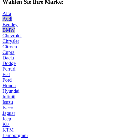
Wählen Sie Ihre Marke:
Alfa
Audi
Bentley
BMW
Chevrolet
Chrysler
Citroen
Cupra
Dacia
Dodge
Ferrari
Fiat
Ford
Honda
Hyundai
Infiniti
Isuzu
Iveco
Jaguar
Jeep
Kia
KTM
Lamborghini