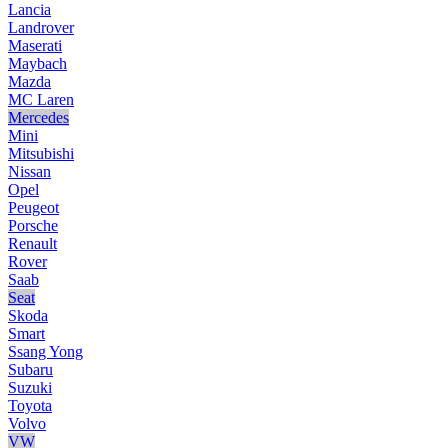
Lancia
Landrover
Maserati
Maybach
Mazda
MC Laren
Mercedes
Mini
Mitsubishi
Nissan
Opel
Peugeot
Porsche
Renault
Rover
Saab
Seat
Skoda
Smart
Ssang Yong
Subaru
Suzuki
Toyota
Volvo
VW