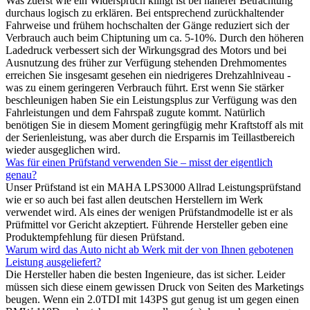
Was zuerst wie ein Widerspruch klingt ist bei näherer Betrachtung
durchaus logisch zu erklären. Bei entsprechend zurückhaltender
Fahrweise und frühem hochschalten der Gänge reduziert sich der
Verbrauch auch beim Chiptuning um ca. 5-10%. Durch den höheren
Ladedruck verbessert sich der Wirkungsgrad des Motors und bei
Ausnutzung des früher zur Verfügung stehenden Drehmomentes
erreichen Sie insgesamt gesehen ein niedrigeres Drehzahlniveau -
was zu einem geringeren Verbrauch führt. Erst wenn Sie stärker
beschleunigen haben Sie ein Leistungsplus zur Verfügung was den
Fahrleistungen und dem Fahrspaß zugute kommt. Natürlich
benötigen Sie in diesem Moment geringfügig mehr Kraftstoff als mit
der Serienleistung, was aber durch die Ersparnis im Teillastbereich
wieder ausgeglichen wird.
Was für einen Prüfstand verwenden Sie – misst der eigentlich
genau?
Unser Prüfstand ist ein MAHA LPS3000 Allrad Leistungsprüfstand
wie er so auch bei fast allen deutschen Herstellern im Werk
verwendet wird. Als eines der wenigen Prüfstandmodelle ist er als
Prüfmittel vor Gericht akzeptiert. Führende Hersteller geben eine
Produktempfehlung für diesen Prüfstand.
Warum wird das Auto nicht ab Werk mit der von Ihnen gebotenen
Leistung ausgeliefert?
Die Hersteller haben die besten Ingenieure, das ist sicher. Leider
müssen sich diese einem gewissen Druck von Seiten des Marketings
beugen. Wenn ein 2.0TDI mit 143PS gut genug ist um gegen einen