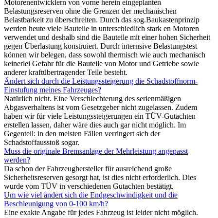
Motorenentwicklern von vorne herein eingeplanten
Belastungsreserven ohne die Grenzen der mechanischen
Belastbarkeit zu überschreiten. Durch das sog.Baukastenprinzip
werden heute viele Bauteile in unterschiedlich stark en Motoren
verwendet und deshalb sind die Bauteile mit einer hohen Sicherheit
gegen Überlastung konstruiert. Durch internsive Belastungstest
können wir belegen, dass sowohl thermisch wie auch mechanisch
keinerlei Gefahr für die Bauteile von Motor und Getriebe sowie
anderer kraftübertragender Teile besteht.
Ändert sich durch die Leistungssteigerung die Schadstoffnorm-
Einstufung meines Fahrzeuges?
Natürlich nicht. Eine Verschlechterung des serienmäßigen
Abgasverhaltens ist vom Gesetzgeber nicht zugelassen. Zudem
haben wir für viele Leistungssteigerungen ein TÜV-Gutachten
erstellen lassen, daher wäre dies auch gar nicht möglich. Im
Gegenteil: in den meisten Fällen verringert sich der
Schadstoffausstoß sogar.
Muss die originale Bremsanlage der Mehrleistung angepasst
werden?
Da schon der Fahrzeughersteller für ausreichend große
Sicherheitsreserven gesorgt hat, ist dies nicht erforderlich. Dies
wurde vom TÜV in verschiedenen Gutachten bestätigt.
Um wie viel ändert sich die Endgeschwindigkeit und die
Beschleunigung von 0-100 km/h?
Eine exakte Angabe für jedes Fahrzeug ist leider nicht möglich.