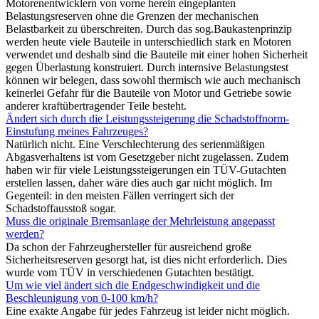
Motorenentwicklern von vorne herein eingeplanten
Belastungsreserven ohne die Grenzen der mechanischen
Belastbarkeit zu überschreiten. Durch das sog.Baukastenprinzip
werden heute viele Bauteile in unterschiedlich stark en Motoren
verwendet und deshalb sind die Bauteile mit einer hohen Sicherheit
gegen Überlastung konstruiert. Durch internsive Belastungstest
können wir belegen, dass sowohl thermisch wie auch mechanisch
keinerlei Gefahr für die Bauteile von Motor und Getriebe sowie
anderer kraftübertragender Teile besteht.
Ändert sich durch die Leistungssteigerung die Schadstoffnorm-
Einstufung meines Fahrzeuges?
Natürlich nicht. Eine Verschlechterung des serienmäßigen
Abgasverhaltens ist vom Gesetzgeber nicht zugelassen. Zudem
haben wir für viele Leistungssteigerungen ein TÜV-Gutachten
erstellen lassen, daher wäre dies auch gar nicht möglich. Im
Gegenteil: in den meisten Fällen verringert sich der
Schadstoffausstoß sogar.
Muss die originale Bremsanlage der Mehrleistung angepasst
werden?
Da schon der Fahrzeughersteller für ausreichend große
Sicherheitsreserven gesorgt hat, ist dies nicht erforderlich. Dies
wurde vom TÜV in verschiedenen Gutachten bestätigt.
Um wie viel ändert sich die Endgeschwindigkeit und die
Beschleunigung von 0-100 km/h?
Eine exakte Angabe für jedes Fahrzeug ist leider nicht möglich.