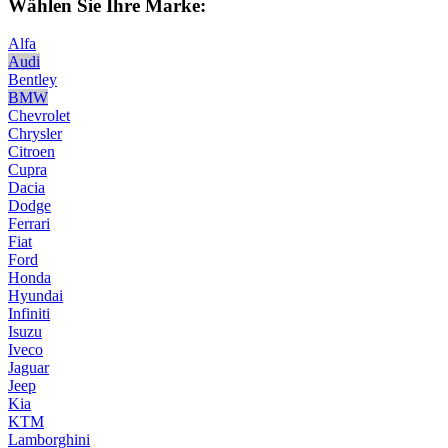
Wählen Sie Ihre Marke:
Alfa
Audi
Bentley
BMW
Chevrolet
Chrysler
Citroen
Cupra
Dacia
Dodge
Ferrari
Fiat
Ford
Honda
Hyundai
Infiniti
Isuzu
Iveco
Jaguar
Jeep
Kia
KTM
Lamborghini