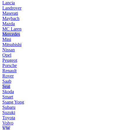
Lancia
Landrover
Maserati
Maybach
Mazda
MC Laren
Mercedes
Mini
Mitsubishi
Nissan
Opel
Peugeot
Porsche
Renault
Rover
Saab
Seat
Skoda
Smart
Ssang Yong
Subaru
Suzuki
Toyota
Volvo
VW