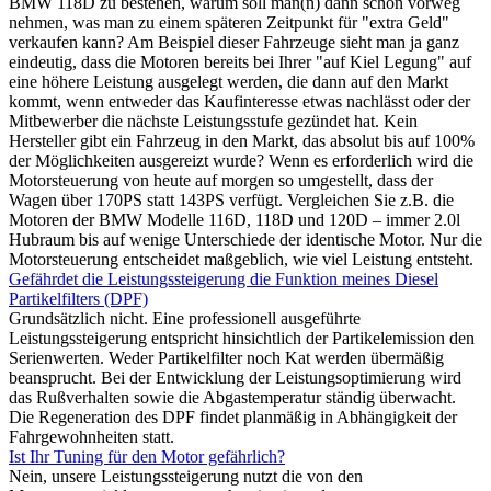
BMW 118D zu bestehen, warum soll man(n) dann schon vorweg
nehmen, was man zu einem späteren Zeitpunkt für "extra Geld"
verkaufen kann? Am Beispiel dieser Fahrzeuge sieht man ja ganz
eindeutig, dass die Motoren bereits bei Ihrer "auf Kiel Legung" auf
eine höhere Leistung ausgelegt werden, die dann auf den Markt
kommt, wenn entweder das Kaufinteresse etwas nachlässt oder der
Mitbewerber die nächste Leistungsstufe gezündet hat. Kein
Hersteller gibt ein Fahrzeug in den Markt, das absolut bis auf 100%
der Möglichkeiten ausgereizt wurde? Wenn es erforderlich wird die
Motorsteuerung von heute auf morgen so umgestellt, dass der
Wagen über 170PS statt 143PS verfügt. Vergleichen Sie z.B. die
Motoren der BMW Modelle 116D, 118D und 120D – immer 2.0l
Hubraum bis auf wenige Unterschiede der identische Motor. Nur die
Motorsteuerung entscheidet maßgeblich, wie viel Leistung entsteht.
Gefährdet die Leistungssteigerung die Funktion meines Diesel
Partikelfilters (DPF)
Grundsätzlich nicht. Eine professionell ausgeführte
Leistungssteigerung entspricht hinsichtlich der Partikelemission den
Serienwerten. Weder Partikelfilter noch Kat werden übermäßig
beansprucht. Bei der Entwicklung der Leistungsoptimierung wird
das Rußverhalten sowie die Abgastemperatur ständig überwacht.
Die Regeneration des DPF findet planmäßig in Abhängigkeit der
Fahrgewohnheiten statt.
Ist Ihr Tuning für den Motor gefährlich?
Nein, unsere Leistungssteigerung nutzt die von den