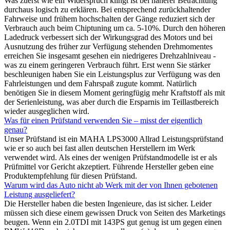
Was zuerst wie ein Widerspruch klingt ist bei näherer Betrachtung
durchaus logisch zu erklären. Bei entsprechend zurückhaltender
Fahrweise und frühem hochschalten der Gänge reduziert sich der
Verbrauch auch beim Chiptuning um ca. 5-10%. Durch den höheren
Ladedruck verbessert sich der Wirkungsgrad des Motors und bei
Ausnutzung des früher zur Verfügung stehenden Drehmomentes
erreichen Sie insgesamt gesehen ein niedrigeres Drehzahlniveau -
was zu einem geringeren Verbrauch führt. Erst wenn Sie stärker
beschleunigen haben Sie ein Leistungsplus zur Verfügung was den
Fahrleistungen und dem Fahrspaß zugute kommt. Natürlich
benötigen Sie in diesem Moment geringfügig mehr Kraftstoff als mit
der Serienleistung, was aber durch die Ersparnis im Teillastbereich
wieder ausgeglichen wird.
Was für einen Prüfstand verwenden Sie – misst der eigentlich
genau?
Unser Prüfstand ist ein MAHA LPS3000 Allrad Leistungsprüfstand
wie er so auch bei fast allen deutschen Herstellern im Werk
verwendet wird. Als eines der wenigen Prüfstandmodelle ist er als
Prüfmittel vor Gericht akzeptiert. Führende Hersteller geben eine
Produktempfehlung für diesen Prüfstand.
Warum wird das Auto nicht ab Werk mit der von Ihnen gebotenen
Leistung ausgeliefert?
Die Hersteller haben die besten Ingenieure, das ist sicher. Leider
müssen sich diese einem gewissen Druck von Seiten des Marketings
beugen. Wenn ein 2.0TDI mit 143PS gut genug ist um gegen einen