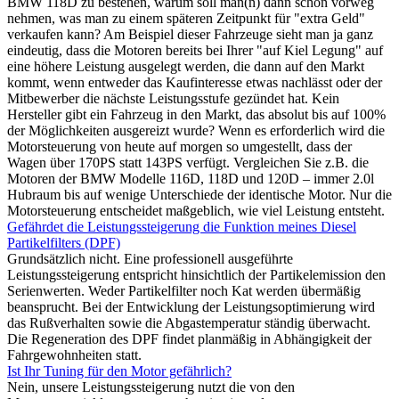
BMW 118D zu bestehen, warum soll man(n) dann schon vorweg
nehmen, was man zu einem späteren Zeitpunkt für "extra Geld"
verkaufen kann? Am Beispiel dieser Fahrzeuge sieht man ja ganz
eindeutig, dass die Motoren bereits bei Ihrer "auf Kiel Legung" auf
eine höhere Leistung ausgelegt werden, die dann auf den Markt
kommt, wenn entweder das Kaufinteresse etwas nachlässt oder der
Mitbewerber die nächste Leistungsstufe gezündet hat. Kein
Hersteller gibt ein Fahrzeug in den Markt, das absolut bis auf 100%
der Möglichkeiten ausgereizt wurde? Wenn es erforderlich wird die
Motorsteuerung von heute auf morgen so umgestellt, dass der
Wagen über 170PS statt 143PS verfügt. Vergleichen Sie z.B. die
Motoren der BMW Modelle 116D, 118D und 120D – immer 2.0l
Hubraum bis auf wenige Unterschiede der identische Motor. Nur die
Motorsteuerung entscheidet maßgeblich, wie viel Leistung entsteht.
Gefährdet die Leistungssteigerung die Funktion meines Diesel
Partikelfilters (DPF)
Grundsätzlich nicht. Eine professionell ausgeführte
Leistungssteigerung entspricht hinsichtlich der Partikelemission den
Serienwerten. Weder Partikelfilter noch Kat werden übermäßig
beansprucht. Bei der Entwicklung der Leistungsoptimierung wird
das Rußverhalten sowie die Abgastemperatur ständig überwacht.
Die Regeneration des DPF findet planmäßig in Abhängigkeit der
Fahrgewohnheiten statt.
Ist Ihr Tuning für den Motor gefährlich?
Nein, unsere Leistungssteigerung nutzt die von den