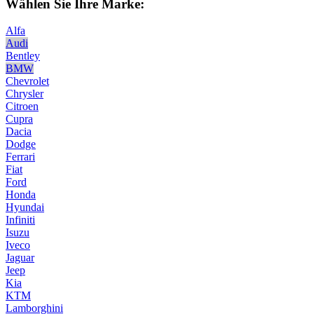
Wählen Sie Ihre Marke:
Alfa
Audi
Bentley
BMW
Chevrolet
Chrysler
Citroen
Cupra
Dacia
Dodge
Ferrari
Fiat
Ford
Honda
Hyundai
Infiniti
Isuzu
Iveco
Jaguar
Jeep
Kia
KTM
Lamborghini