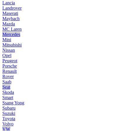
Lancia
Landrover
Maserati
Maybach
Mazda
MC Laren
Mercedes
Mini
Mitsubishi
Nissan
Opel
Peugeot
Porsche
Renault
Rover
Saab
Seat
Skoda
Smart
Ssang Yong
Subaru
Suzuki
Toyota
Volvo
VW