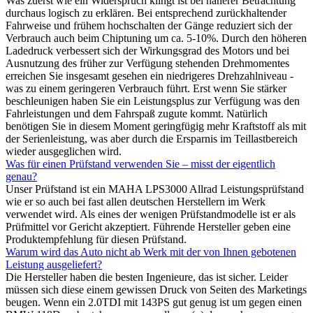
Was zuerst wie ein Widerspruch klingt ist bei näherer Betrachtung
durchaus logisch zu erklären. Bei entsprechend zurückhaltender
Fahrweise und frühem hochschalten der Gänge reduziert sich der
Verbrauch auch beim Chiptuning um ca. 5-10%. Durch den höheren
Ladedruck verbessert sich der Wirkungsgrad des Motors und bei
Ausnutzung des früher zur Verfügung stehenden Drehmomentes
erreichen Sie insgesamt gesehen ein niedrigeres Drehzahlniveau -
was zu einem geringeren Verbrauch führt. Erst wenn Sie stärker
beschleunigen haben Sie ein Leistungsplus zur Verfügung was den
Fahrleistungen und dem Fahrspaß zugute kommt. Natürlich
benötigen Sie in diesem Moment geringfügig mehr Kraftstoff als mit
der Serienleistung, was aber durch die Ersparnis im Teillastbereich
wieder ausgeglichen wird.
Was für einen Prüfstand verwenden Sie – misst der eigentlich
genau?
Unser Prüfstand ist ein MAHA LPS3000 Allrad Leistungsprüfstand
wie er so auch bei fast allen deutschen Herstellern im Werk
verwendet wird. Als eines der wenigen Prüfstandmodelle ist er als
Prüfmittel vor Gericht akzeptiert. Führende Hersteller geben eine
Produktempfehlung für diesen Prüfstand.
Warum wird das Auto nicht ab Werk mit der von Ihnen gebotenen
Leistung ausgeliefert?
Die Hersteller haben die besten Ingenieure, das ist sicher. Leider
müssen sich diese einem gewissen Druck von Seiten des Marketings
beugen. Wenn ein 2.0TDI mit 143PS gut genug ist um gegen einen