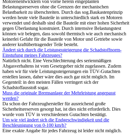
Motorenentwicklern von vorne herein eingeplanten
Belastungsreserven ohne die Grenzen der mechanischen
Belastbarkeit zu überschreiten. Durch das sog.Baukastenprinzip
werden heute viele Bauteile in unterschiedlich stark en Motoren
verwendet und deshalb sind die Bauteile mit einer hohen Sicherheit
gegen Überlastung konstruiert. Durch internsive Belastungstest
können wir belegen, dass sowohl thermisch wie auch mechanisch
keinerlei Gefahr für die Bauteile von Motor und Getriebe sowie
anderer kraftübertragender Teile besteht.
Ändert sich durch die Leistungssteigerung die Schadstoffnorm-
Einstufung meines Fahrzeuges?
Natürlich nicht. Eine Verschlechterung des serienmäßigen
Abgasverhaltens ist vom Gesetzgeber nicht zugelassen. Zudem
haben wir für viele Leistungssteigerungen ein TÜV-Gutachten
erstellen lassen, daher wäre dies auch gar nicht möglich. Im
Gegenteil: in den meisten Fällen verringert sich der
Schadstoffausstoß sogar.
Muss die originale Bremsanlage der Mehrleistung angepasst
werden?
Da schon der Fahrzeughersteller für ausreichend große
Sicherheitsreserven gesorgt hat, ist dies nicht erforderlich. Dies
wurde vom TÜV in verschiedenen Gutachten bestätigt.
Um wie viel ändert sich die Endgeschwindigkeit und die
Beschleunigung von 0-100 km/h?
Eine exakte Angabe für jedes Fahrzeug ist leider nicht möglich.