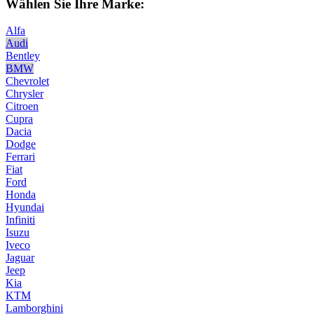
Wählen Sie Ihre Marke:
Alfa
Audi
Bentley
BMW
Chevrolet
Chrysler
Citroen
Cupra
Dacia
Dodge
Ferrari
Fiat
Ford
Honda
Hyundai
Infiniti
Isuzu
Iveco
Jaguar
Jeep
Kia
KTM
Lamborghini