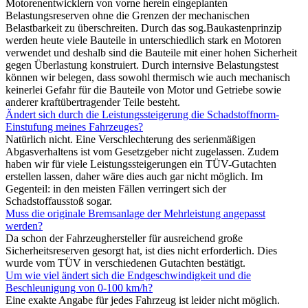
Motorenentwicklern von vorne herein eingeplanten
Belastungsreserven ohne die Grenzen der mechanischen
Belastbarkeit zu überschreiten. Durch das sog.Baukastenprinzip
werden heute viele Bauteile in unterschiedlich stark en Motoren
verwendet und deshalb sind die Bauteile mit einer hohen Sicherheit
gegen Überlastung konstruiert. Durch internsive Belastungstest
können wir belegen, dass sowohl thermisch wie auch mechanisch
keinerlei Gefahr für die Bauteile von Motor und Getriebe sowie
anderer kraftübertragender Teile besteht.
Ändert sich durch die Leistungssteigerung die Schadstoffnorm-
Einstufung meines Fahrzeuges?
Natürlich nicht. Eine Verschlechterung des serienmäßigen
Abgasverhaltens ist vom Gesetzgeber nicht zugelassen. Zudem
haben wir für viele Leistungssteigerungen ein TÜV-Gutachten
erstellen lassen, daher wäre dies auch gar nicht möglich. Im
Gegenteil: in den meisten Fällen verringert sich der
Schadstoffausstoß sogar.
Muss die originale Bremsanlage der Mehrleistung angepasst
werden?
Da schon der Fahrzeughersteller für ausreichend große
Sicherheitsreserven gesorgt hat, ist dies nicht erforderlich. Dies
wurde vom TÜV in verschiedenen Gutachten bestätigt.
Um wie viel ändert sich die Endgeschwindigkeit und die
Beschleunigung von 0-100 km/h?
Eine exakte Angabe für jedes Fahrzeug ist leider nicht möglich.