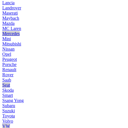
Lancia
Landrover
Maserati
Maybach
Mazda
MC Laren
Mercedes
Mini
Mitsubishi
Nissan
Opel
Peugeot
Porsche
Renault
Rover
Saab
Seat
Skoda
Smart
Ssang Yong
Subaru
Suzuki
Toyota
Volvo
VW