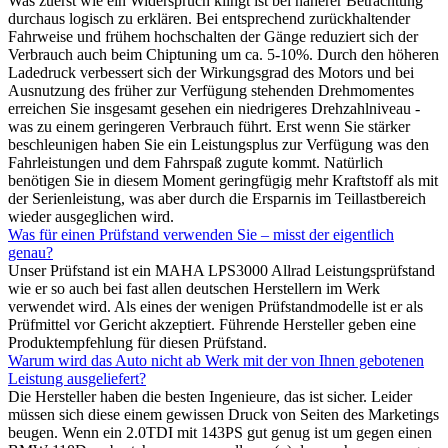
Was zuerst wie ein Widerspruch klingt ist bei näherer Betrachtung
durchaus logisch zu erklären. Bei entsprechend zurückhaltender
Fahrweise und frühem hochschalten der Gänge reduziert sich der
Verbrauch auch beim Chiptuning um ca. 5-10%. Durch den höheren
Ladedruck verbessert sich der Wirkungsgrad des Motors und bei
Ausnutzung des früher zur Verfügung stehenden Drehmomentes
erreichen Sie insgesamt gesehen ein niedrigeres Drehzahlniveau -
was zu einem geringeren Verbrauch führt. Erst wenn Sie stärker
beschleunigen haben Sie ein Leistungsplus zur Verfügung was den
Fahrleistungen und dem Fahrspaß zugute kommt. Natürlich
benötigen Sie in diesem Moment geringfügig mehr Kraftstoff als mit
der Serienleistung, was aber durch die Ersparnis im Teillastbereich
wieder ausgeglichen wird.
Was für einen Prüfstand verwenden Sie – misst der eigentlich
genau?
Unser Prüfstand ist ein MAHA LPS3000 Allrad Leistungsprüfstand
wie er so auch bei fast allen deutschen Herstellern im Werk
verwendet wird. Als eines der wenigen Prüfstandmodelle ist er als
Prüfmittel vor Gericht akzeptiert. Führende Hersteller geben eine
Produktempfehlung für diesen Prüfstand.
Warum wird das Auto nicht ab Werk mit der von Ihnen gebotenen
Leistung ausgeliefert?
Die Hersteller haben die besten Ingenieure, das ist sicher. Leider
müssen sich diese einem gewissen Druck von Seiten des Marketings
beugen. Wenn ein 2.0TDI mit 143PS gut genug ist um gegen einen