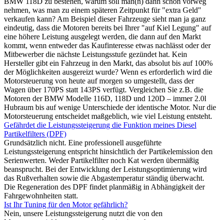
BMW 118D zu bestehen, warum soll man(n) dann schon vorweg
nehmen, was man zu einem späteren Zeitpunkt für "extra Geld"
verkaufen kann? Am Beispiel dieser Fahrzeuge sieht man ja ganz
eindeutig, dass die Motoren bereits bei Ihrer "auf Kiel Legung" auf
eine höhere Leistung ausgelegt werden, die dann auf den Markt
kommt, wenn entweder das Kaufinteresse etwas nachlässt oder der
Mitbewerber die nächste Leistungsstufe gezündet hat. Kein
Hersteller gibt ein Fahrzeug in den Markt, das absolut bis auf 100%
der Möglichkeiten ausgereizt wurde? Wenn es erforderlich wird die
Motorsteuerung von heute auf morgen so umgestellt, dass der
Wagen über 170PS statt 143PS verfügt. Vergleichen Sie z.B. die
Motoren der BMW Modelle 116D, 118D und 120D – immer 2.0l
Hubraum bis auf wenige Unterschiede der identische Motor. Nur die
Motorsteuerung entscheidet maßgeblich, wie viel Leistung entsteht.
Gefährdet die Leistungssteigerung die Funktion meines Diesel
Partikelfilters (DPF)
Grundsätzlich nicht. Eine professionell ausgeführte
Leistungssteigerung entspricht hinsichtlich der Partikelemission den
Serienwerten. Weder Partikelfilter noch Kat werden übermäßig
beansprucht. Bei der Entwicklung der Leistungsoptimierung wird
das Rußverhalten sowie die Abgastemperatur ständig überwacht.
Die Regeneration des DPF findet planmäßig in Abhängigkeit der
Fahrgewohnheiten statt.
Ist Ihr Tuning für den Motor gefährlich?
Nein, unsere Leistungssteigerung nutzt die von den