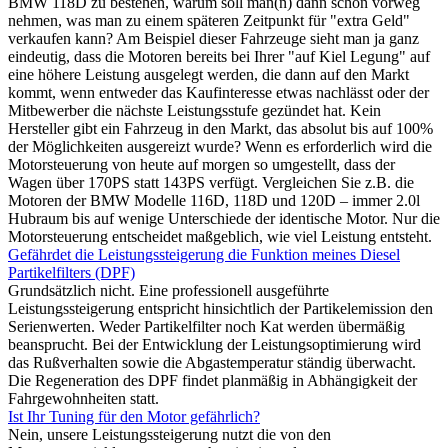
BMW 118D zu bestehen, warum soll man(n) dann schon vorweg
nehmen, was man zu einem späteren Zeitpunkt für "extra Geld"
verkaufen kann? Am Beispiel dieser Fahrzeuge sieht man ja ganz
eindeutig, dass die Motoren bereits bei Ihrer "auf Kiel Legung" auf
eine höhere Leistung ausgelegt werden, die dann auf den Markt
kommt, wenn entweder das Kaufinteresse etwas nachlässt oder der
Mitbewerber die nächste Leistungsstufe gezündet hat. Kein
Hersteller gibt ein Fahrzeug in den Markt, das absolut bis auf 100%
der Möglichkeiten ausgereizt wurde? Wenn es erforderlich wird die
Motorsteuerung von heute auf morgen so umgestellt, dass der
Wagen über 170PS statt 143PS verfügt. Vergleichen Sie z.B. die
Motoren der BMW Modelle 116D, 118D und 120D – immer 2.0l
Hubraum bis auf wenige Unterschiede der identische Motor. Nur die
Motorsteuerung entscheidet maßgeblich, wie viel Leistung entsteht.
Gefährdet die Leistungssteigerung die Funktion meines Diesel
Partikelfilters (DPF)
Grundsätzlich nicht. Eine professionell ausgeführte
Leistungssteigerung entspricht hinsichtlich der Partikelemission den
Serienwerten. Weder Partikelfilter noch Kat werden übermäßig
beansprucht. Bei der Entwicklung der Leistungsoptimierung wird
das Rußverhalten sowie die Abgastemperatur ständig überwacht.
Die Regeneration des DPF findet planmäßig in Abhängigkeit der
Fahrgewohnheiten statt.
Ist Ihr Tuning für den Motor gefährlich?
Nein, unsere Leistungssteigerung nutzt die von den