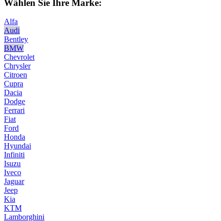
Wählen Sie Ihre Marke:
Alfa
Audi
Bentley
BMW
Chevrolet
Chrysler
Citroen
Cupra
Dacia
Dodge
Ferrari
Fiat
Ford
Honda
Hyundai
Infiniti
Isuzu
Iveco
Jaguar
Jeep
Kia
KTM
Lamborghini