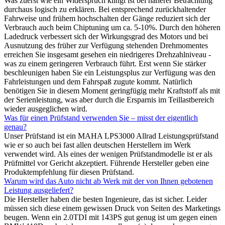
Was zuerst wie ein Widerspruch klingt ist bei näherer Betrachtung
durchaus logisch zu erklären. Bei entsprechend zurückhaltender
Fahrweise und frühem hochschalten der Gänge reduziert sich der
Verbrauch auch beim Chiptuning um ca. 5-10%. Durch den höheren
Ladedruck verbessert sich der Wirkungsgrad des Motors und bei
Ausnutzung des früher zur Verfügung stehenden Drehmomentes
erreichen Sie insgesamt gesehen ein niedrigeres Drehzahlniveau -
was zu einem geringeren Verbrauch führt. Erst wenn Sie stärker
beschleunigen haben Sie ein Leistungsplus zur Verfügung was den
Fahrleistungen und dem Fahrspaß zugute kommt. Natürlich
benötigen Sie in diesem Moment geringfügig mehr Kraftstoff als mit
der Serienleistung, was aber durch die Ersparnis im Teillastbereich
wieder ausgeglichen wird.
Was für einen Prüfstand verwenden Sie – misst der eigentlich
genau?
Unser Prüfstand ist ein MAHA LPS3000 Allrad Leistungsprüfstand
wie er so auch bei fast allen deutschen Herstellern im Werk
verwendet wird. Als eines der wenigen Prüfstandmodelle ist er als
Prüfmittel vor Gericht akzeptiert. Führende Hersteller geben eine
Produktempfehlung für diesen Prüfstand.
Warum wird das Auto nicht ab Werk mit der von Ihnen gebotenen
Leistung ausgeliefert?
Die Hersteller haben die besten Ingenieure, das ist sicher. Leider
müssen sich diese einem gewissen Druck von Seiten des Marketings
beugen. Wenn ein 2.0TDI mit 143PS gut genug ist um gegen einen