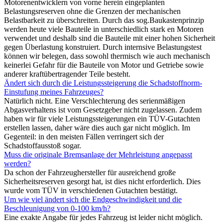
Motorenentwicklern von vorne herein eingeplanten
Belastungsreserven ohne die Grenzen der mechanischen
Belastbarkeit zu überschreiten. Durch das sog.Baukastenprinzip
werden heute viele Bauteile in unterschiedlich stark en Motoren
verwendet und deshalb sind die Bauteile mit einer hohen Sicherheit
gegen Überlastung konstruiert. Durch internsive Belastungstest
können wir belegen, dass sowohl thermisch wie auch mechanisch
keinerlei Gefahr für die Bauteile von Motor und Getriebe sowie
anderer kraftübertragender Teile besteht.
Ändert sich durch die Leistungssteigerung die Schadstoffnorm-
Einstufung meines Fahrzeuges?
Natürlich nicht. Eine Verschlechterung des serienmäßigen
Abgasverhaltens ist vom Gesetzgeber nicht zugelassen. Zudem
haben wir für viele Leistungssteigerungen ein TÜV-Gutachten
erstellen lassen, daher wäre dies auch gar nicht möglich. Im
Gegenteil: in den meisten Fällen verringert sich der
Schadstoffausstoß sogar.
Muss die originale Bremsanlage der Mehrleistung angepasst
werden?
Da schon der Fahrzeughersteller für ausreichend große
Sicherheitsreserven gesorgt hat, ist dies nicht erforderlich. Dies
wurde vom TÜV in verschiedenen Gutachten bestätigt.
Um wie viel ändert sich die Endgeschwindigkeit und die
Beschleunigung von 0-100 km/h?
Eine exakte Angabe für jedes Fahrzeug ist leider nicht möglich.