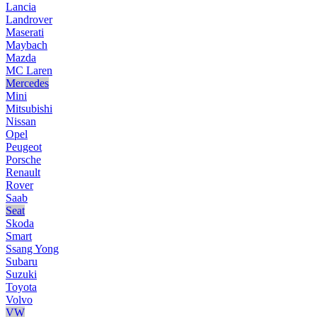
Lancia
Landrover
Maserati
Maybach
Mazda
MC Laren
Mercedes
Mini
Mitsubishi
Nissan
Opel
Peugeot
Porsche
Renault
Rover
Saab
Seat
Skoda
Smart
Ssang Yong
Subaru
Suzuki
Toyota
Volvo
VW