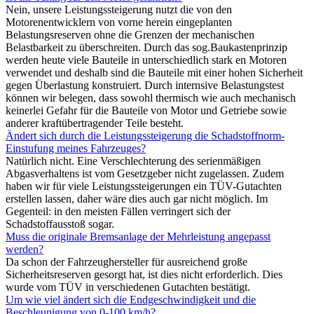
Nein, unsere Leistungssteigerung nutzt die von den
Motorenentwicklern von vorne herein eingeplanten
Belastungsreserven ohne die Grenzen der mechanischen
Belastbarkeit zu überschreiten. Durch das sog.Baukastenprinzip
werden heute viele Bauteile in unterschiedlich stark en Motoren
verwendet und deshalb sind die Bauteile mit einer hohen Sicherheit
gegen Überlastung konstruiert. Durch internsive Belastungstest
können wir belegen, dass sowohl thermisch wie auch mechanisch
keinerlei Gefahr für die Bauteile von Motor und Getriebe sowie
anderer kraftübertragender Teile besteht.
Ändert sich durch die Leistungssteigerung die Schadstoffnorm-
Einstufung meines Fahrzeuges?
Natürlich nicht. Eine Verschlechterung des serienmäßigen
Abgasverhaltens ist vom Gesetzgeber nicht zugelassen. Zudem
haben wir für viele Leistungssteigerungen ein TÜV-Gutachten
erstellen lassen, daher wäre dies auch gar nicht möglich. Im
Gegenteil: in den meisten Fällen verringert sich der
Schadstoffausstoß sogar.
Muss die originale Bremsanlage der Mehrleistung angepasst
werden?
Da schon der Fahrzeughersteller für ausreichend große
Sicherheitsreserven gesorgt hat, ist dies nicht erforderlich. Dies
wurde vom TÜV in verschiedenen Gutachten bestätigt.
Um wie viel ändert sich die Endgeschwindigkeit und die
Beschleunigung von 0-100 km/h?