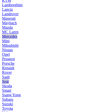
KTM
Lamborghini
Lancia
Landrover
Maserati
Maybach
Mazda
MC Laren
Mercedes
Mini
Mitsubishi
Nissan
Opel
Peugeot
Porsche
Renault
Rover
Saab
Seat
Skoda
Smart
Ssang Yong
Subaru
Suzuki
Toyota