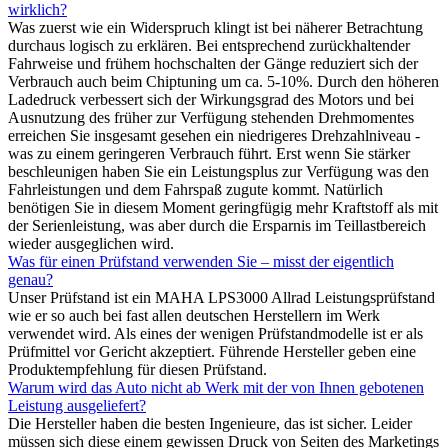
wirklich?
Was zuerst wie ein Widerspruch klingt ist bei näherer Betrachtung
durchaus logisch zu erklären. Bei entsprechend zurückhaltender
Fahrweise und frühem hochschalten der Gänge reduziert sich der
Verbrauch auch beim Chiptuning um ca. 5-10%. Durch den höheren
Ladedruck verbessert sich der Wirkungsgrad des Motors und bei
Ausnutzung des früher zur Verfügung stehenden Drehmomentes
erreichen Sie insgesamt gesehen ein niedrigeres Drehzahlniveau -
was zu einem geringeren Verbrauch führt. Erst wenn Sie stärker
beschleunigen haben Sie ein Leistungsplus zur Verfügung was den
Fahrleistungen und dem Fahrspaß zugute kommt. Natürlich
benötigen Sie in diesem Moment geringfügig mehr Kraftstoff als mit
der Serienleistung, was aber durch die Ersparnis im Teillastbereich
wieder ausgeglichen wird.
Was für einen Prüfstand verwenden Sie – misst der eigentlich
genau?
Unser Prüfstand ist ein MAHA LPS3000 Allrad Leistungsprüfstand
wie er so auch bei fast allen deutschen Herstellern im Werk
verwendet wird. Als eines der wenigen Prüfstandmodelle ist er als
Prüfmittel vor Gericht akzeptiert. Führende Hersteller geben eine
Produktempfehlung für diesen Prüfstand.
Warum wird das Auto nicht ab Werk mit der von Ihnen gebotenen
Leistung ausgeliefert?
Die Hersteller haben die besten Ingenieure, das ist sicher. Leider
müssen sich diese einem gewissen Druck von Seiten des Marketings