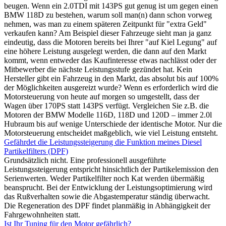
beugen. Wenn ein 2.0TDI mit 143PS gut genug ist um gegen einen
BMW 118D zu bestehen, warum soll man(n) dann schon vorweg
nehmen, was man zu einem späteren Zeitpunkt für "extra Geld"
verkaufen kann? Am Beispiel dieser Fahrzeuge sieht man ja ganz
eindeutig, dass die Motoren bereits bei Ihrer "auf Kiel Legung" auf
eine höhere Leistung ausgelegt werden, die dann auf den Markt
kommt, wenn entweder das Kaufinteresse etwas nachlässt oder der
Mitbewerber die nächste Leistungsstufe gezündet hat. Kein
Hersteller gibt ein Fahrzeug in den Markt, das absolut bis auf 100%
der Möglichkeiten ausgereizt wurde? Wenn es erforderlich wird die
Motorsteuerung von heute auf morgen so umgestellt, dass der
Wagen über 170PS statt 143PS verfügt. Vergleichen Sie z.B. die
Motoren der BMW Modelle 116D, 118D und 120D – immer 2.0l
Hubraum bis auf wenige Unterschiede der identische Motor. Nur die
Motorsteuerung entscheidet maßgeblich, wie viel Leistung entsteht.
Gefährdet die Leistungssteigerung die Funktion meines Diesel
Partikelfilters (DPF)
Grundsätzlich nicht. Eine professionell ausgeführte
Leistungssteigerung entspricht hinsichtlich der Partikelemission den
Serienwerten. Weder Partikelfilter noch Kat werden übermäßig
beansprucht. Bei der Entwicklung der Leistungsoptimierung wird
das Rußverhalten sowie die Abgastemperatur ständig überwacht.
Die Regeneration des DPF findet planmäßig in Abhängigkeit der
Fahrgewohnheiten statt.
Ist Ihr Tuning für den Motor gefährlich?