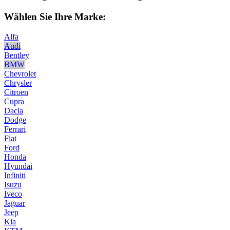
Wählen Sie Ihre Marke:
Alfa
Audi
Bentley
BMW
Chevrolet
Chrysler
Citroen
Cupra
Dacia
Dodge
Ferrari
Fiat
Ford
Honda
Hyundai
Infiniti
Isuzu
Iveco
Jaguar
Jeep
Kia