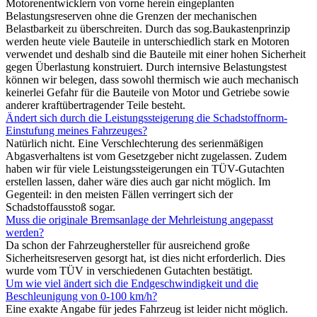
Motorenentwicklern von vorne herein eingeplanten
Belastungsreserven ohne die Grenzen der mechanischen
Belastbarkeit zu überschreiten. Durch das sog.Baukastenprinzip
werden heute viele Bauteile in unterschiedlich stark en Motoren
verwendet und deshalb sind die Bauteile mit einer hohen Sicherheit
gegen Überlastung konstruiert. Durch internsive Belastungstest
können wir belegen, dass sowohl thermisch wie auch mechanisch
keinerlei Gefahr für die Bauteile von Motor und Getriebe sowie
anderer kraftübertragender Teile besteht.
Ändert sich durch die Leistungssteigerung die Schadstoffnorm-
Einstufung meines Fahrzeuges?
Natürlich nicht. Eine Verschlechterung des serienmäßigen
Abgasverhaltens ist vom Gesetzgeber nicht zugelassen. Zudem
haben wir für viele Leistungssteigerungen ein TÜV-Gutachten
erstellen lassen, daher wäre dies auch gar nicht möglich. Im
Gegenteil: in den meisten Fällen verringert sich der
Schadstoffausstoß sogar.
Muss die originale Bremsanlage der Mehrleistung angepasst
werden?
Da schon der Fahrzeughersteller für ausreichend große
Sicherheitsreserven gesorgt hat, ist dies nicht erforderlich. Dies
wurde vom TÜV in verschiedenen Gutachten bestätigt.
Um wie viel ändert sich die Endgeschwindigkeit und die
Beschleunigung von 0-100 km/h?
Eine exakte Angabe für jedes Fahrzeug ist leider nicht möglich.