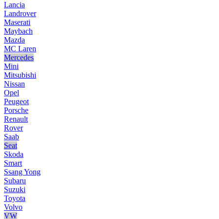
Lancia
Landrover
Maserati
Maybach
Mazda
MC Laren
Mercedes
Mini
Mitsubishi
Nissan
Opel
Peugeot
Porsche
Renault
Rover
Saab
Seat
Skoda
Smart
Ssang Yong
Subaru
Suzuki
Toyota
Volvo
VW