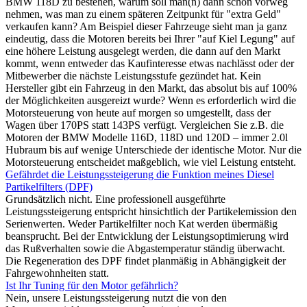
BMW 118D zu bestehen, warum soll man(n) dann schon vorweg
nehmen, was man zu einem späteren Zeitpunkt für "extra Geld"
verkaufen kann? Am Beispiel dieser Fahrzeuge sieht man ja ganz
eindeutig, dass die Motoren bereits bei Ihrer "auf Kiel Legung" auf
eine höhere Leistung ausgelegt werden, die dann auf den Markt
kommt, wenn entweder das Kaufinteresse etwas nachlässt oder der
Mitbewerber die nächste Leistungsstufe gezündet hat. Kein
Hersteller gibt ein Fahrzeug in den Markt, das absolut bis auf 100%
der Möglichkeiten ausgereizt wurde? Wenn es erforderlich wird die
Motorsteuerung von heute auf morgen so umgestellt, dass der
Wagen über 170PS statt 143PS verfügt. Vergleichen Sie z.B. die
Motoren der BMW Modelle 116D, 118D und 120D – immer 2.0l
Hubraum bis auf wenige Unterschiede der identische Motor. Nur die
Motorsteuerung entscheidet maßgeblich, wie viel Leistung entsteht.
Gefährdet die Leistungssteigerung die Funktion meines Diesel
Partikelfilters (DPF)
Grundsätzlich nicht. Eine professionell ausgeführte
Leistungssteigerung entspricht hinsichtlich der Partikelemission den
Serienwerten. Weder Partikelfilter noch Kat werden übermäßig
beansprucht. Bei der Entwicklung der Leistungsoptimierung wird
das Rußverhalten sowie die Abgastemperatur ständig überwacht.
Die Regeneration des DPF findet planmäßig in Abhängigkeit der
Fahrgewohnheiten statt.
Ist Ihr Tuning für den Motor gefährlich?
Nein, unsere Leistungssteigerung nutzt die von den