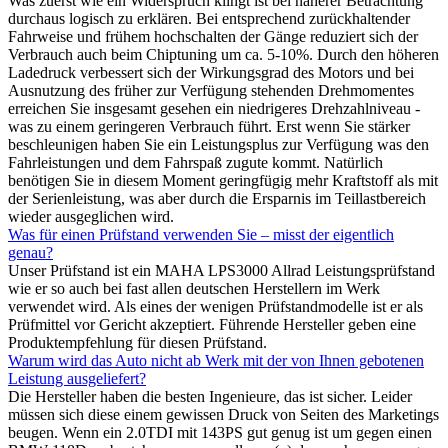
Was zuerst wie ein Widerspruch klingt ist bei näherer Betrachtung
durchaus logisch zu erklären. Bei entsprechend zurückhaltender
Fahrweise und frühem hochschalten der Gänge reduziert sich der
Verbrauch auch beim Chiptuning um ca. 5-10%. Durch den höheren
Ladedruck verbessert sich der Wirkungsgrad des Motors und bei
Ausnutzung des früher zur Verfügung stehenden Drehmomentes
erreichen Sie insgesamt gesehen ein niedrigeres Drehzahlniveau -
was zu einem geringeren Verbrauch führt. Erst wenn Sie stärker
beschleunigen haben Sie ein Leistungsplus zur Verfügung was den
Fahrleistungen und dem Fahrspaß zugute kommt. Natürlich
benötigen Sie in diesem Moment geringfügig mehr Kraftstoff als mit
der Serienleistung, was aber durch die Ersparnis im Teillastbereich
wieder ausgeglichen wird.
Was für einen Prüfstand verwenden Sie – misst der eigentlich
genau?
Unser Prüfstand ist ein MAHA LPS3000 Allrad Leistungsprüfstand
wie er so auch bei fast allen deutschen Herstellern im Werk
verwendet wird. Als eines der wenigen Prüfstandmodelle ist er als
Prüfmittel vor Gericht akzeptiert. Führende Hersteller geben eine
Produktempfehlung für diesen Prüfstand.
Warum wird das Auto nicht ab Werk mit der von Ihnen gebotenen
Leistung ausgeliefert?
Die Hersteller haben die besten Ingenieure, das ist sicher. Leider
müssen sich diese einem gewissen Druck von Seiten des Marketings
beugen. Wenn ein 2.0TDI mit 143PS gut genug ist um gegen einen