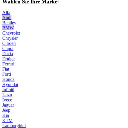
Wählen Sie Ihre Marke:
Alfa
Audi
Bentley
BMW
Chevrolet
Chrysler
Citroen
Cupra
Dacia
Dodge
Ferrari
Fiat
Ford
Honda
Hyundai
Infiniti
Isuzu
Iveco
Jaguar
Jeep
Kia
KTM
Lamborghini