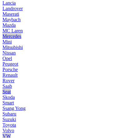
Lancia
Landrover
Maserati
Maybach
Mazda
MC Laren
Mercedes
Mini
Mitsubishi
Nissan
Opel
Peugeot
Porsche
Renault
Rover
Saab
Seat
Skoda
Smart
Ssang Yong
Subaru
Suzuki
Toyota
Volvo
VW