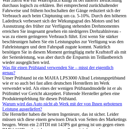
Was zuerst wie ein Widerspruch klingt ist bei näherer Betrachtung
durchaus logisch zu erklären. Bei entsprechend zurückhaltender
Fahrweise und frühem hochschalten der Gänge reduziert sich der
Verbrauch auch beim Chiptuning um ca. 5-10%. Durch den höheren
Ladedruck verbessert sich der Wirkungsgrad des Motors und bei
Ausnutzung des früher zur Verfügung stehenden Drehmomentes
erreichen Sie insgesamt gesehen ein niedrigeres Drehzahlniveau -
was zu einem geringeren Verbrauch führt. Erst wenn Sie stärker
beschleunigen haben Sie ein Leistungsplus zur Verfügung was den
Fahrleistungen und dem Fahrspaß zugute kommt. Natürlich
benötigen Sie in diesem Moment geringfügig mehr Kraftstoff als mit
der Serienleistung, was aber durch die Ersparnis im Teillastbereich
wieder ausgeglichen wird.
Was für einen Prüfstand verwenden Sie – misst der eigentlich
genau?
Unser Prüfstand ist ein MAHA LPS3000 Allrad Leistungsprüfstand
wie er so auch bei fast allen deutschen Herstellern im Werk
verwendet wird. Als eines der wenigen Prüfstandmodelle ist er als
Prüfmittel vor Gericht akzeptiert. Führende Hersteller geben eine
Produktempfehlung für diesen Prüfstand.
Warum wird das Auto nicht ab Werk mit der von Ihnen gebotenen
Leistung ausgeliefert?
Die Hersteller haben die besten Ingenieure, das ist sicher. Leider
müssen sich diese einem gewissen Druck von Seiten des Marketings
beugen. Wenn ein 2.0TDI mit 143PS gut genug ist um gegen einen