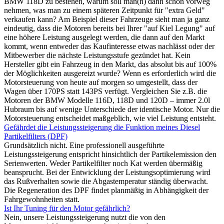
BMW 118D zu bestehen, warum soll man(n) dann schon vorweg
nehmen, was man zu einem späteren Zeitpunkt für "extra Geld"
verkaufen kann? Am Beispiel dieser Fahrzeuge sieht man ja ganz
eindeutig, dass die Motoren bereits bei Ihrer "auf Kiel Legung" auf
eine höhere Leistung ausgelegt werden, die dann auf den Markt
kommt, wenn entweder das Kaufinteresse etwas nachlässt oder der
Mitbewerber die nächste Leistungsstufe gezündet hat. Kein
Hersteller gibt ein Fahrzeug in den Markt, das absolut bis auf 100%
der Möglichkeiten ausgereizt wurde? Wenn es erforderlich wird die
Motorsteuerung von heute auf morgen so umgestellt, dass der
Wagen über 170PS statt 143PS verfügt. Vergleichen Sie z.B. die
Motoren der BMW Modelle 116D, 118D und 120D – immer 2.0l
Hubraum bis auf wenige Unterschiede der identische Motor. Nur die
Motorsteuerung entscheidet maßgeblich, wie viel Leistung entsteht.
Gefährdet die Leistungssteigerung die Funktion meines Diesel
Partikelfilters (DPF)
Grundsätzlich nicht. Eine professionell ausgeführte
Leistungssteigerung entspricht hinsichtlich der Partikelemission den
Serienwerten. Weder Partikelfilter noch Kat werden übermäßig
beansprucht. Bei der Entwicklung der Leistungsoptimierung wird
das Rußverhalten sowie die Abgastemperatur ständig überwacht.
Die Regeneration des DPF findet planmäßig in Abhängigkeit der
Fahrgewohnheiten statt.
Ist Ihr Tuning für den Motor gefährlich?
Nein, unsere Leistungssteigerung nutzt die von den