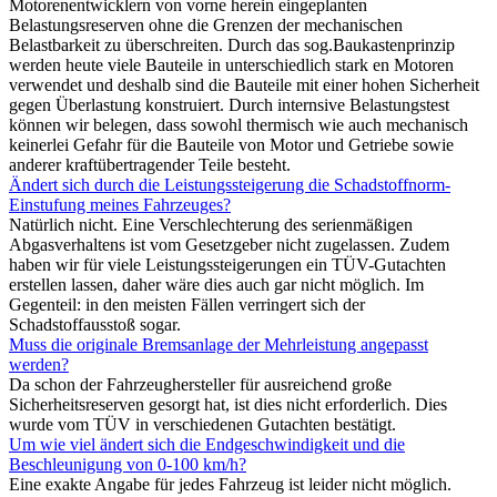
Motorenentwicklern von vorne herein eingeplanten
Belastungsreserven ohne die Grenzen der mechanischen
Belastbarkeit zu überschreiten. Durch das sog.Baukastenprinzip
werden heute viele Bauteile in unterschiedlich stark en Motoren
verwendet und deshalb sind die Bauteile mit einer hohen Sicherheit
gegen Überlastung konstruiert. Durch internsive Belastungstest
können wir belegen, dass sowohl thermisch wie auch mechanisch
keinerlei Gefahr für die Bauteile von Motor und Getriebe sowie
anderer kraftübertragender Teile besteht.
Ändert sich durch die Leistungssteigerung die Schadstoffnorm-
Einstufung meines Fahrzeuges?
Natürlich nicht. Eine Verschlechterung des serienmäßigen
Abgasverhaltens ist vom Gesetzgeber nicht zugelassen. Zudem
haben wir für viele Leistungssteigerungen ein TÜV-Gutachten
erstellen lassen, daher wäre dies auch gar nicht möglich. Im
Gegenteil: in den meisten Fällen verringert sich der
Schadstoffausstoß sogar.
Muss die originale Bremsanlage der Mehrleistung angepasst
werden?
Da schon der Fahrzeughersteller für ausreichend große
Sicherheitsreserven gesorgt hat, ist dies nicht erforderlich. Dies
wurde vom TÜV in verschiedenen Gutachten bestätigt.
Um wie viel ändert sich die Endgeschwindigkeit und die
Beschleunigung von 0-100 km/h?
Eine exakte Angabe für jedes Fahrzeug ist leider nicht möglich.