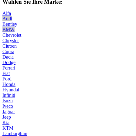
Wählen Sie Ihre Marke:
Alfa
Audi
Bentley
BMW
Chevrolet
Chrysler
Citroen
Cupra
Dacia
Dodge
Ferrari
Fiat
Ford
Honda
Hyundai
Infiniti
Isuzu
Iveco
Jaguar
Jeep
Kia
KTM
Lamborghini